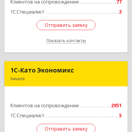
Клиентов на сопровождении
77
Подробнее
1С:Специалист
3
Отправить заявку
Отправить заявку
Показать контакты
Назад
1С-Като Экономикс
1С-Като Экономикс
Бишкек
720021, Кыргызстан, г. Бишкек, ул. Шопокова, д.
89
Клиентов на сопровождении
2951
Подробнее
1С:Специалист
5
Отправить заявку
Отправить заявку