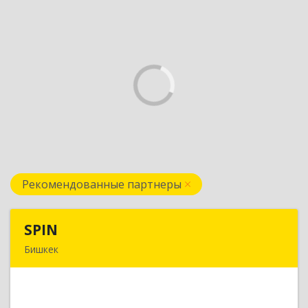
Рекомендованные партнеры
SPIN
SPIN
Бишкек
Кыргызская республика, г.Бишкек, ул.
Усенбаева, 138 А