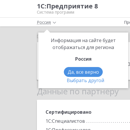
1С:Предприятие 8
Система программ
Россия
Пр
Главная
Реверс Групп
Информация на сайте будет
Реверс Групп
отображаться для региона
Россия
Адрес:
Кыргызская Республика, 723500,
Телефон:
+996 (555) 82-8600
Да, все верно
Выбрать другой
Данные по партнеру
Сертифицировано
1С:Специалистов