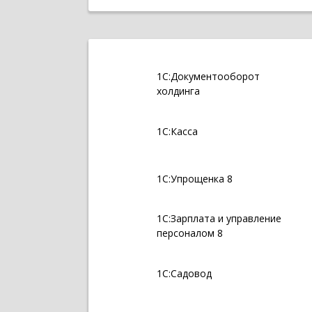
1С:Документооборот
холдинга
1С:Касса
1С:Упрощенка 8
1С:Зарплата и управление
персоналом 8
1С:Садовод