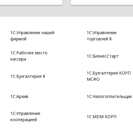
1С:Управление нашей
1С:Управление
фирмой
торговлей 8
1С:Рабочее место
1С:БизнесСтарт
кассира
1С:Бухгалтерия КОРП
1С:Бухгалтерия 8
МСФО
1С:Архив
1С:Налогоплательщик
1С:Управление
1С:MDM КОРП
кооперацией