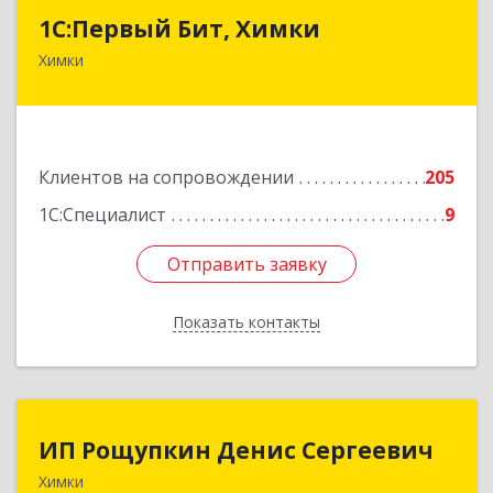
1С:Первый Бит, Химки
1С:Первый Бит, Химки
Химки
141402, Московская обл, г.о. Химки, Химки г,
Московская ул, дом № 38А, оф.1201
Подробнее
Клиентов на сопровождении
205
1С:Специалист
9
Отправить заявку
Отправить заявку
Показать контакты
Назад
ИП Рощупкин Денис Сергеевич
ИП Рощупкин Денис Сергеевич
Химки
141402, Московская обл, г.о. Химки, Химки г,