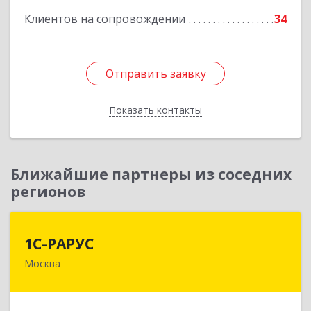
Клиентов на сопровождении
34
Отправить заявку
Отправить заявку
Показать контакты
Назад
Ближайшие партнеры из соседних
регионов
1С-РАРУС
1С-РАРУС
Москва
127434, Москва г, Дмитровское ш, дом № 9Б
Подробнее