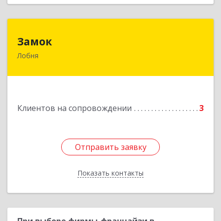
Замок
Замок
Лобня
Россия, 141730, Московская область, г. Лобня,
ул. Катюшки, д. 58, кв. 56
Подробнее
Клиентов на сопровождении
3
Отправить заявку
Отправить заявку
Показать контакты
Назад