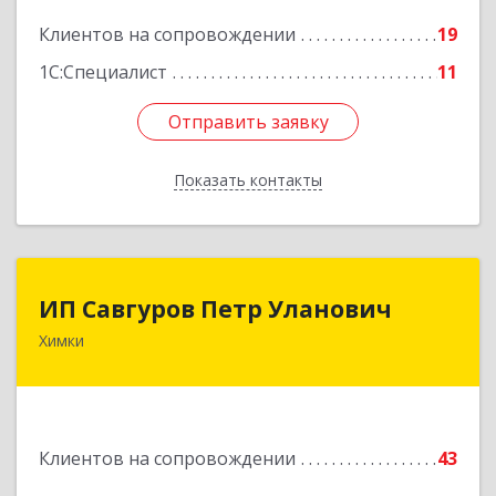
Подробнее
Клиентов на сопровождении
19
1С:Специалист
11
Отправить заявку
Отправить заявку
Показать контакты
Назад
ИП Савгуров Петр Уланович
ИП Савгуров Петр Уланович
Химки
141407, Московская обл, Химки г, Молодежная
ул, дом № 68, кв.443
Подробнее
Клиентов на сопровождении
43