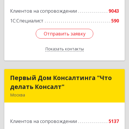
Клиентов на сопровождении
9043
1С:Специалист
590
Отправить заявку
Отправить заявку
Показать контакты
Назад
Первый Дом Консалтинга "Что
Первый Дом Консалтинга "Что
делать Консалт"
делать Консалт"
Москва
127083, Москва г, Мишина ул, дом № 56
Подробнее
Клиентов на сопровождении
5137