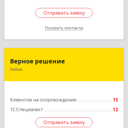
Отправить заявку
Отправить заявку
Показать контакты
Назад
Верное решение
Верное решение
Лобня
141730, Московская обл, Лобня г, Чехова ул,
дом № 12, кв.68
Подробнее
Клиентов на сопровождении
15
1С:Специалист
12
Отправить заявку
Отправить заявку