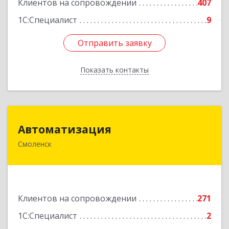
Клиентов на сопровождении
407
1С:Специалист
9
Отправить заявку
Отправить заявку
Показать контакты
Назад
Автоматизация
Автоматизация
Смоленск
214019, Смоленская обл, Смоленск г, Марии
Октябрьской ул, дом № 16, оф.107
Подробнее
Клиентов на сопровождении
271
1С:Специалист
2