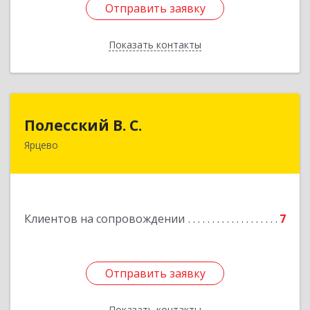
Отправить заявку
Отправить заявку
Показать контакты
Назад
Полесский В. С.
Полесский В. С.
Ярцево
215800,Смоленская обл. г. Ярцево,
ул.Краснофлотская д.30
Подробнее
Клиентов на сопровождении
7
Отправить заявку
Отправить заявку
Показать контакты
Назад