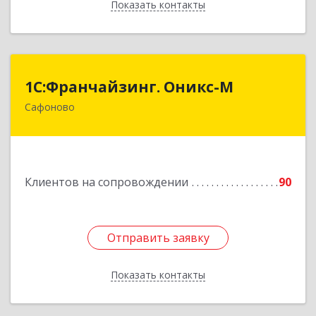
Показать контакты
Назад
1С:Франчайзинг. Оникс-М
1С:Франчайзинг. Оникс-М
Сафоново
215500, Смоленская обл, Сафоновский р-н,
Сафоново г, Революционная ул, дом № 9а
Подробнее
Клиентов на сопровождении
90
Отправить заявку
Отправить заявку
Показать контакты
Назад