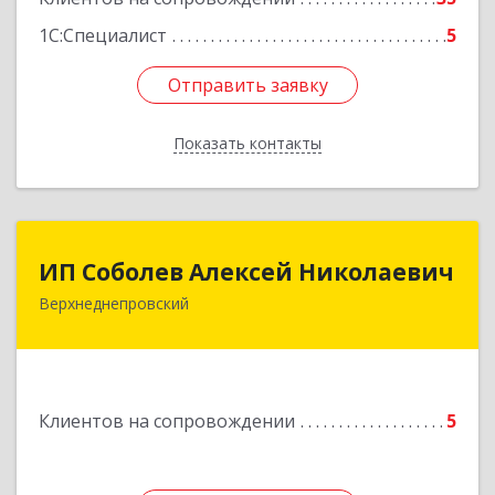
1С:Специалист
5
Отправить заявку
Отправить заявку
Показать контакты
Назад
ИП Соболев Алексей Николаевич
ИП Соболев Алексей Николаевич
Верхнеднепровский
Подробнее
Клиентов на сопровождении
5