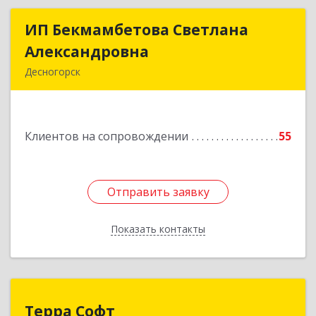
ИП Бекмамбетова Светлана
ИП Бекмамбетова Светлана
Александровна
Александровна
Десногорск
216400, Смоленская обл, Десногорск г, 4-й мкр,
дом № 7, кв.11
Клиентов на сопровождении
55
Подробнее
Отправить заявку
Отправить заявку
Показать контакты
Назад
Терра Софт
Терра Софт