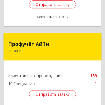
Отправить заявку
Отправить заявку
Показать контакты
Назад
Профучёт АйТи
Профучёт АйТи
Рославль
216500, Смоленская обл, Рославльский р-н,
Рославль г, Урицкого ул, дом № 13, кв.4
Подробнее
Клиентов на сопровождении
139
1С:Специалист
1
Отправить заявку
Отправить заявку