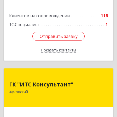
Подробнее
Клиентов на сопровождении
116
1С:Специалист
1
Отправить заявку
Отправить заявку
Показать контакты
Назад
ГК "ИТС Консультант"
ГК "ИТС Консультант"
140181, Московская обл, Жуковский г,
Жуковский
Ломоносова ул, дом № 29А, этаж 2, пом.3
Подробнее