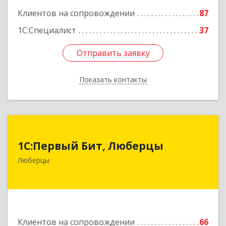
Клиентов на сопровождении
87
1С:Специалист
37
Отправить заявку
Отправить заявку
Показать контакты
Назад
1С:Первый Бит, Люберцы
1С:Первый Бит, Люберцы
140009, Московская обл, Люберецкий р-н,
Люберцы
Люберцы г, Митрофанова ул, дом № 20А, оф.15
Подробнее
Клиентов на сопровождении
66