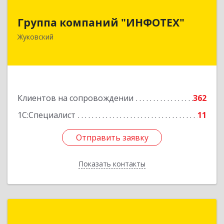
Группа компаний "ИНФОТЕХ"
Группа компаний "ИНФОТЕХ"
140180, Московская обл, Жуковский г, Чкалова
Жуковский
ул, дом № 37
Подробнее
Клиентов на сопровождении
362
1С:Специалист
11
Отправить заявку
Отправить заявку
Показать контакты
Назад
1С:Франчайзинг. Альфа Аудит+