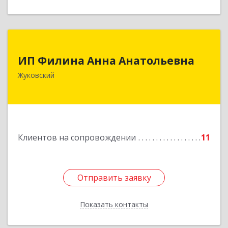
ИП Филина Анна Анатольевна
ИП Филина Анна Анатольевна
140180, Московская обл, Жуковский г,
Жуковский
Баженова ул, дом № 19, кв.20
Подробнее
Клиентов на сопровождении
11
Отправить заявку
Отправить заявку
Показать контакты
Назад