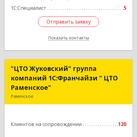
1С:Специалист
5
Отправить заявку
Отправить заявку
Показать контакты
Назад
"ЦТО Жуковский" группа
"ЦТО Жуковский" группа
компаний 1С:Франчайзи " ЦТО
компаний 1С:Франчайзи " ЦТО
Раменское"
Раменское"
Раменское
140100, Московская обл, Раменское г, Дергаево
д, Центральная ул, дом № 58А
Клиентов на сопровождении
120
Подробнее