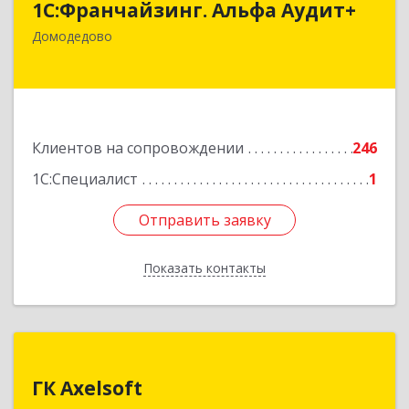
1С:Франчайзинг. Альфа Аудит+
142001, Московская обл, Домодедово г,
Домодедово
Северный мкр, Каширское ш, дом № 7, оф.41
Подробнее
Клиентов на сопровождении
246
1С:Специалист
1
Отправить заявку
Отправить заявку
Показать контакты
Назад
ГК Axelsoft
ГК Axelsoft
142701, Московская обл, Ленинский р-н,