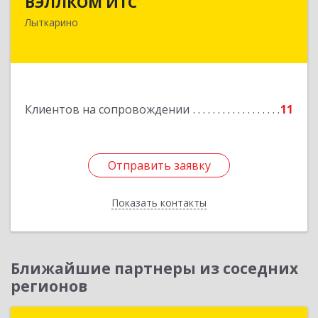
ВЭЛЛКОМ ИТС
140081, Московская обл, Лыткарино г.о.,
Лыткарино
Лыткарино г, Первомайская ул, дом № 3/5,
пом.1
Подробнее
Клиентов на сопровождении
11
Отправить заявку
Отправить заявку
Показать контакты
Назад
Ближайшие партнеры из соседних
регионов