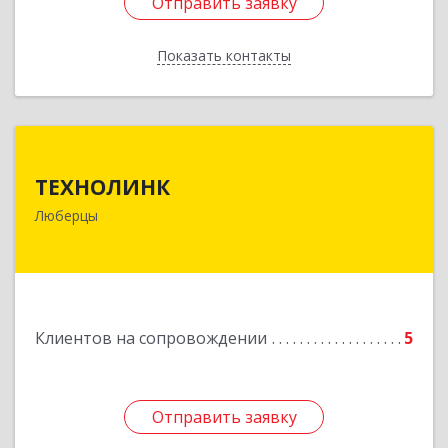
Отправить заявку
Отправить заявку
Показать контакты
Назад
ТЕХНОЛИНК
ТЕХНОЛИНК
140014, г.Люберцы, Октябрьский просп., д.373
Люберцы
Подробнее
Клиентов на сопровождении
5
Отправить заявку
Отправить заявку