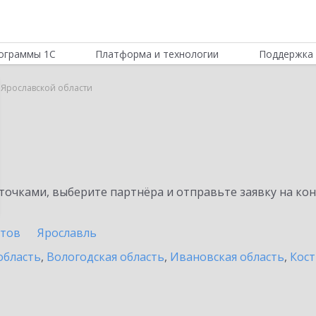
ограммы 1С
Платформа и технологии
Поддержка 
в Ярославской области
очками, выберите партнёра и отправьте заявку на ко
стов
Ярославль
область
,
Вологодская область
,
Ивановская область
,
Кост