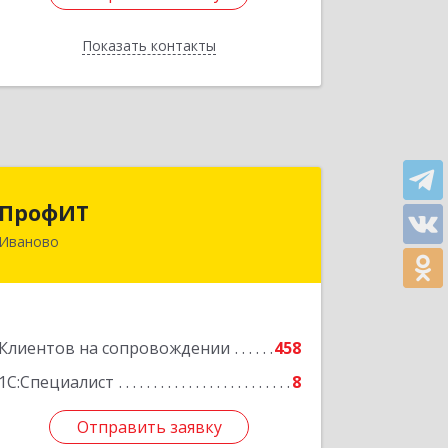
Показать контакты
Назад
ПрофИТ
ПрофИТ
Иваново
153000, Ивановская обл, г.о. город
Иваново, Иваново г,
Конспиративный пер, дом № 7,
оф.1001
Клиентов на сопровождении
458
Подробнее
1С:Специалист
8
Отправить заявку
Отправить заявку