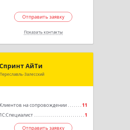
Отправить заявку
Отправить заявку
Показать контакты
Назад
Спринт АйТи
Спринт АйТи
Переславль-Залесский
152025, Ярославская обл, Переславль-
Залесский г, Менделеева ул, дом №
18, кв.7
Подробнее
Клиентов на сопровождении
11
1С:Специалист
1
Отправить заявку
Отправить заявку