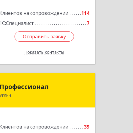
Подробнее
Клиентов на сопровождении
114
1С:Специалист
7
Отправить заявку
Отправить заявку
Показать контакты
Назад
Профессионал
Профессионал
Углич
152615, Ярославская обл, Угличский р-
н, Углич г, Старостина ул, дом № 1,
кв.20
Подробнее
Клиентов на сопровождении
39