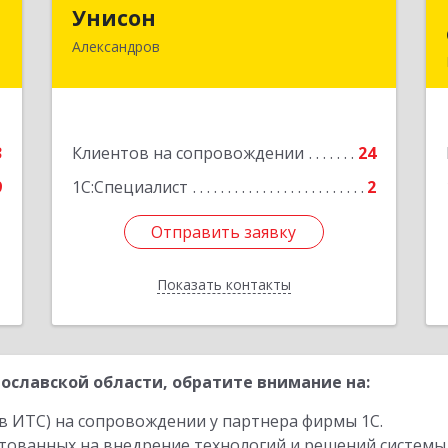
»
Унисон
Унисон
Александров
д
601650, Владимирская обл,
а
Александровский р-н, Александров г,
Г
Ленина ул, дом № 13, строение 6,
каб.301
е
3
Клиентов на сопровождении
24
Подробнее
9
1С:Специалист
2
Отправить заявку
Отправить заявку
Показать контакты
Назад
ославской области, обратите внимание на:
в ИТС) на сопровождении у партнера фирмы 1С.
стованных на внедрение технологий и решений системы