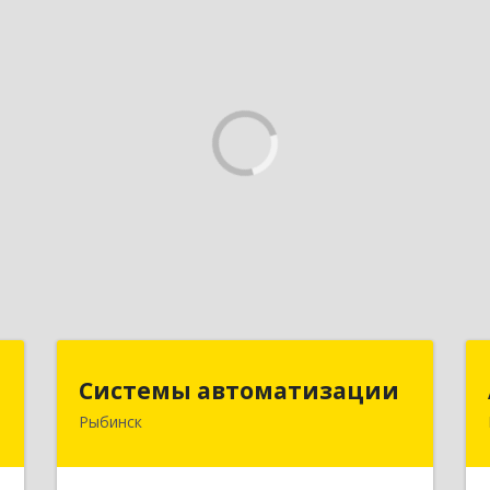
г
Системы автоматизации
Системы автоматизации
Рыбинск
,
152934, Ярославская обл, Рыбинский
8
р-н, Рыбинск г, Кирова ул, дом № 9