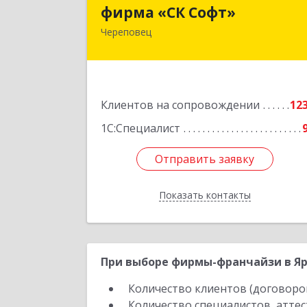
фирма «СК Софт
фирма «СК Софт»
Череповец
162612, Вологодская обл, г.о. горо
Череповец, Череповец г, Суворов
ул, дом № 6, этаж 2, оф.6
Подробне
Клиентов на сопровождении
12
1С:Специалист
Отправить заявку
Отправить заявку
Показать контакты
Назад
При выборе фирмы-франчайзи в Яр
Количество клиентов (договоро
Количество специалистов, атте