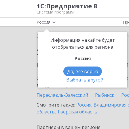
1С:Предприятие 8
Система программ
Россия
Пр
Главная
Сервисы ИТС
1С:Кредит
1С:Кредит 
Информация на сайте будет
отображаться для региона
Заказать 1С:Кредит
Россия
в Ярославской области
Да, все верно
Ознакомьтесь с информационными карт
Выбрать другой
внедрение продукта.
Переславль-Залесский
Рыбинск
Ро
Смотрите также:
Россия
,
Владимирская 
область
,
Тверская область
Партнеры в вашем регионе: