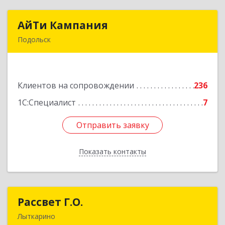
АйТи Кампания
АйТи Кампания
Подольск
142100, Московская обл, Подольск г,
Комсомольская ул, дом № 59, пом.1, пом.116
Клиентов на сопровождении
236
Подробнее
1С:Специалист
7
Отправить заявку
Отправить заявку
Показать контакты
Назад
Рассвет Г.О.
Рассвет Г.О.
Лыткарино