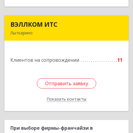
ВЭЛЛКОМ ИТС
ВЭЛЛКОМ ИТС
Лыткарино
140081, Московская обл, Лыткарино г.о.,
Лыткарино г, Первомайская ул, дом № 3/5,
пом.1
Клиентов на сопровождении
11
Подробнее
Отправить заявку
Отправить заявку
Показать контакты
Назад
При выборе фирмы-франчайзи в