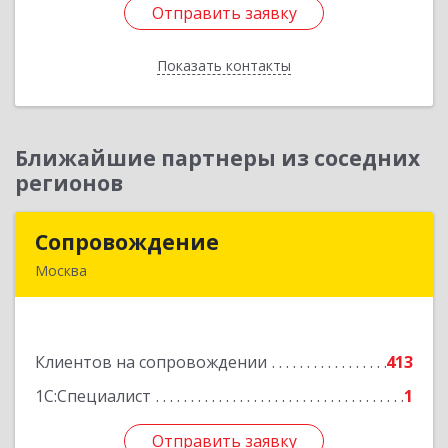
Отправить заявку
Отправить заявку
Показать контакты
Назад
Ближайшие партнеры из соседних
регионов
Сопровождение
Сопровождение
Москва
117198, Москва г, Саморы Машела ул, дом № 8,
корпус 1, кв.233
Клиентов на сопровождении
413
Подробнее
1С:Специалист
1
Отправить заявку
Отправить заявку