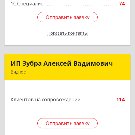
1С:Специалист
74
Отправить заявку
Отправить заявку
Показать контакты
Назад
ИП Зубра Алексей Вадимович
ИП Зубра Алексей Вадимович
Видное
142700, Московская обл, Ленинский р-н,
Видное г, Березовая ул, дом № 9, пом.31
Клиентов на сопровождении
114
Подробнее
Отправить заявку
Отправить заявку