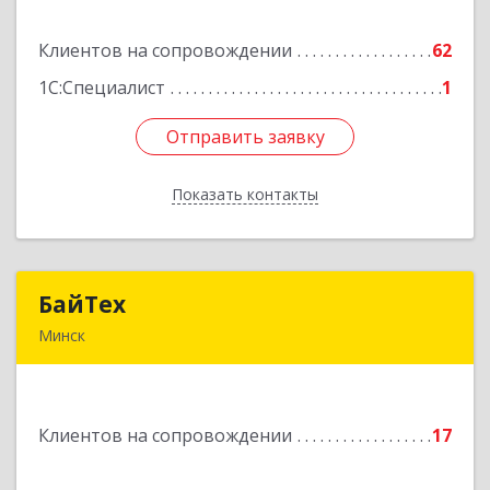
Клиентов на сопровождении
62
Подробнее
1С:Специалист
1
Отправить заявку
Отправить заявку
Показать контакты
Назад
БайТех
БайТех
Минск
220014, г. Минск, Республика Беларусь, ул.
Минина, 23а
Клиентов на сопровождении
17
Подробнее