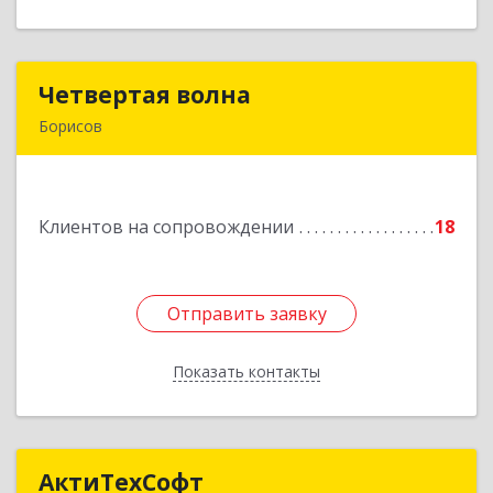
Четвертая волна
Четвертая волна
Борисов
222520, Республика Беларусь, Минская область,
г.Борисов, ул. Чапаева, д.1, комната 208а, а/я
962
Клиентов на сопровождении
18
Подробнее
Отправить заявку
Отправить заявку
Показать контакты
Назад
АктиТехСофт
АктиТехСофт