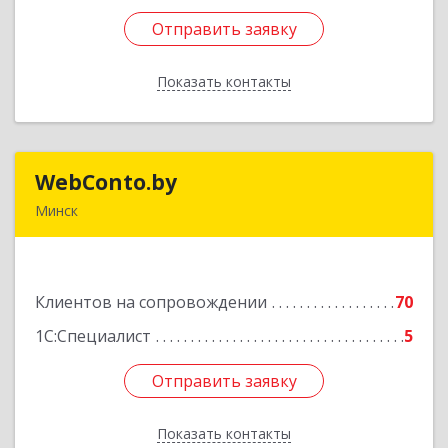
Отправить заявку
Отправить заявку
Показать контакты
Назад
WebConto.by
WebConto.by
Минск
РБ, г. Минск, ул. Ложинская 9, офис 13Н
Подробнее
Клиентов на сопровождении
70
1С:Специалист
5
Отправить заявку
Отправить заявку
Показать контакты
Назад