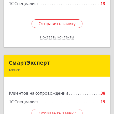
1С:Специалист
13
Подробнее
Отправить заявку
Отправить заявку
Показать контакты
Назад
СмартЭксперт
СмартЭксперт
Минск
220125, Республика Беларусь, г. Минск, ул.
Шафарнянская, д.11, пом. 85
Клиентов на сопровождении
38
Подробнее
1С:Специалист
19
Отправить заявку
Отправить заявку