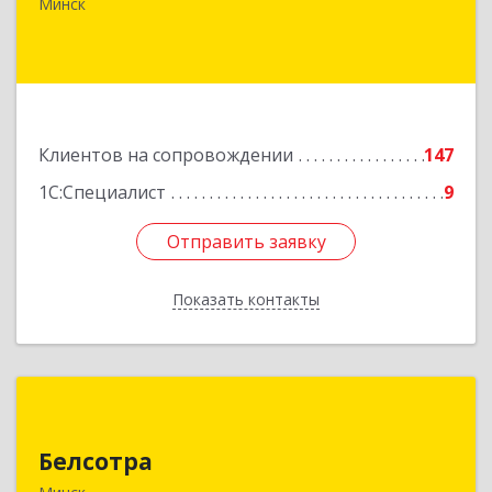
51
Минск
Подробнее
Клиентов на сопровождении
147
1С:Специалист
9
Отправить заявку
Отправить заявку
Показать контакты
Назад
Белсотра
Белсотра
Республика Беларусь, г.Минск,
ул.Промышленная, 4/2.