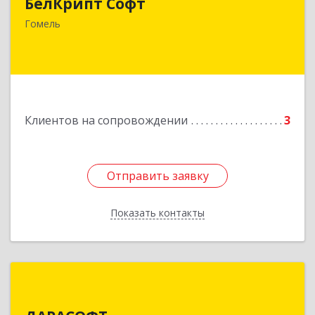
БелКрипт Софт
Беларусь, 246046, г. Гомель, МЖК "Солнечный",
корпус 6, помещение 8
Гомель
Подробнее
Клиентов на сопровождении
3
Отправить заявку
Отправить заявку
Показать контакты
Назад
ДАРАСОФТ