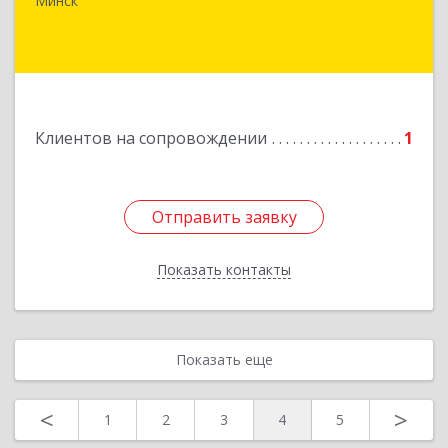
Минск
Подробнее
Клиентов на сопровождении
1
Отправить заявку
Отправить заявку
Показать контакты
Назад
Показать еще
<
>
1
2
3
4
5