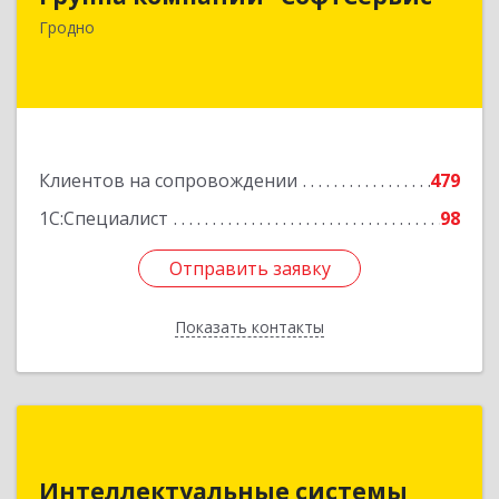
Гродно
Подробнее
Клиентов на сопровождении
479
1С:Специалист
98
Отправить заявку
Отправить заявку
Показать контакты
Назад
Интеллектуальные системы
Интеллектуальные системы
220073, г.Минск, ул. Пинская, д. 28А, пом.26