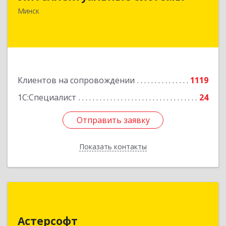
Минск
Подробнее
Клиентов на сопровождении
1119
1С:Специалист
24
Отправить заявку
Отправить заявку
Показать контакты
Назад
Астерсофт
Астерсофт
Республика Беларусь, г. Минск, ул. М.