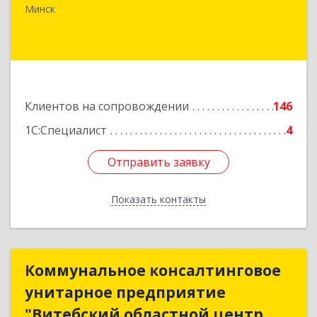
офис 43
Минск
Подробнее
Клиентов на сопровождении
146
1С:Специалист
4
Отправить заявку
Отправить заявку
Показать контакты
Назад
Коммунальное консалтинговое
Коммунальное консалтинговое
унитарное предприятие
унитарное предприятие
"Витебский областной центр
"Витебский областной центр