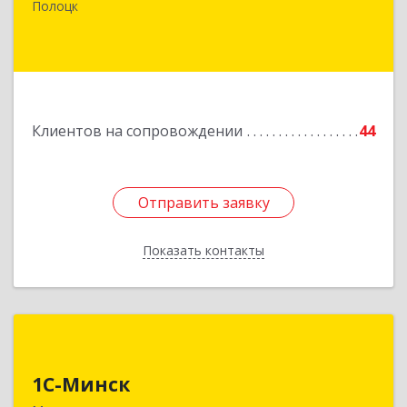
Покровская, д. 19
Полоцк
Подробнее
Клиентов на сопровождении
44
Отправить заявку
Отправить заявку
Показать контакты
Назад
1С-Минск
1С-Минск
220125, г. Минск, ул. Шафарнянская, д. 11, ком.