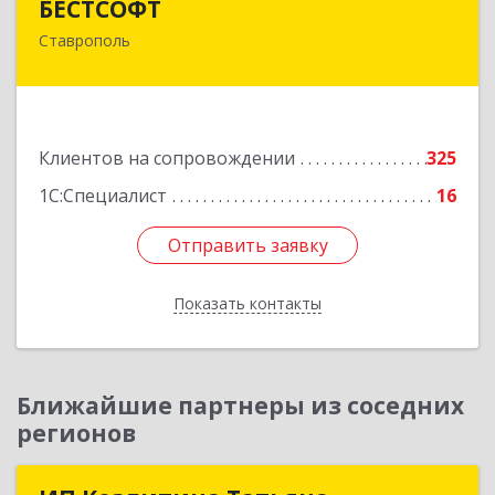
БЕСТСОФТ
Ставрополь
355011, Ставропольский край, Ставрополь г,
45 Параллель ул, дом № 38, оф.151
Подробнее
Клиентов на сопровождении
325
1С:Специалист
16
Отправить заявку
Отправить заявку
Показать контакты
Назад
Ближайшие партнеры из соседних
регионов