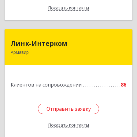
Показать контакты
Назад
Линк-Интерком
Линк-Интерком
Армавир
352930, Краснодарский край, г.о.город
Армавир, Армавир г, Каспарова ул, дом № 19,
пом.3
Подробнее
Клиентов на сопровождении
86
Отправить заявку
Отправить заявку
Показать контакты
Назад