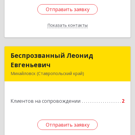
Отправить заявку
Отправить заявку
Показать контакты
Назад
Беспрозванный Леонид
Беспрозванный Леонид
Евгеньевич
Евгеньевич
Михайловск (Ставропольский край)
Подробнее
Клиентов на сопровождении
2
Отправить заявку
Отправить заявку