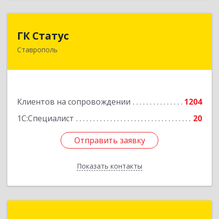
ГК Статус
ГК Статус
Ставрополь
355002, Ставропольский край, Ставрополь г,
Лермонтова ул, дом № 187
Подробнее
Клиентов на сопровождении
1204
1С:Специалист
20
Отправить заявку
Отправить заявку
Показать контакты
Назад
БЕСТСОФТ