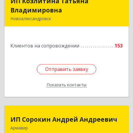
ИП Козлитина Татьяна
ИП Козлитина Татьяна
Владимировна
Владимировна
Новоалександровск
356000, Ставропольский край,
Новоалександровск г, Гайдара пер, дом № 25
Клиентов на сопровождении
153
Подробнее
Отправить заявку
Отправить заявку
Показать контакты
Назад
ИП Сорокин Андрей Андреевич
ИП Сорокин Андрей Андреевич
Армавир
352900, Краснодарский край, Армавир г,