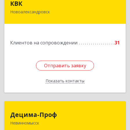
КВК
Новоалександровск
356000, Ставропольский край,
Новоалександровск г, Маршала Жукова ул, дом
№ 50
Подробнее
Клиентов на сопровождении
31
Отправить заявку
Отправить заявку
Показать контакты
Назад
Децима-Проф
Децима-Проф
Невинномысск
357100, Ставропольский край, Невинномысск г,