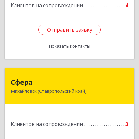
Клиентов на сопровождении
4
Отправить заявку
Отправить заявку
Показать контакты
Назад
Сфера
Сфера
Михайловск (Ставропольский край)
356240, Ставропольский край, Шпаковский р-
н, Михайловск г, Ленина ул, дом № 156/2,
пом.111
Подробнее
Клиентов на сопровождении
3