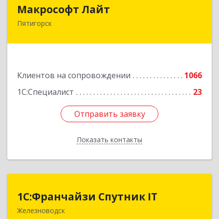
Макрософт Лайт
Макрософт Лайт
Пятигорск
357501, Ставропольский край, Пятигорск г,
Коста Хетагурова ул, дом № 4
Подробнее
Клиентов на сопровождении
1066
1С:Специалист
23
Отправить заявку
Отправить заявку
Показать контакты
Назад
1С:Франчайзи Спутник IT
1С:Франчайзи Спутник IT
Железноводск
357430, Ставропольский край, город-курорт