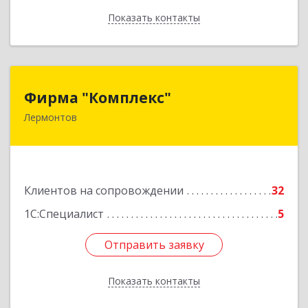
Показать контакты
Назад
Фирма "Комплекс"
Фирма "Комплекс"
Лермонтов
357348, Ставропольский край, Лермонтов г,
Острогорка с, Степная ул, дом № 46, а
Подробнее
Клиентов на сопровождении
32
1С:Специалист
5
Отправить заявку
Отправить заявку
Показать контакты
Назад