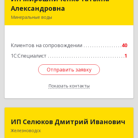
Александровна
Александровна
Минеральные воды
357212, Ставропольский край,
Минераловодский р-н, Минеральные Воды г,
50 лет Октября ул, дом № 138
Клиентов на сопровождении
40
Подробнее
1С:Специалист
1
Отправить заявку
Отправить заявку
Показать контакты
Назад
ИП Селюков Дмитрий Иванович
ИП Селюков Дмитрий Иванович
Железноводск
357400, Ставропольский край, Железноводск г,