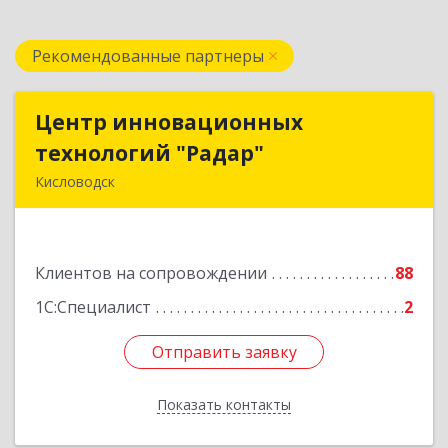
Рекомендованные партнеры
Центр инновационных
Центр инновационных
технологий "Радар"
технологий "Радар"
Кисловодск
357000, Ставропольский край, Кисловодск г,
Цандера проезд, дом № 2
Клиентов на сопровождении
88
Подробнее
1С:Специалист
2
Отправить заявку
Отправить заявку
Показать контакты
Назад