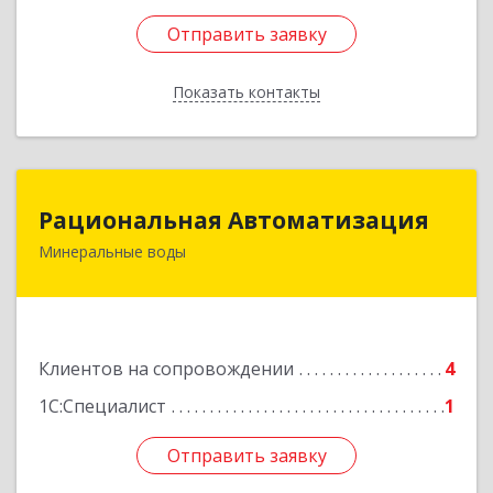
Отправить заявку
Отправить заявку
Показать контакты
Назад
Рациональная Автоматизация
Рациональная Автоматизация
Минеральные воды
357209, Ставропольский край, м.о.
Минераловодский, Минеральные Воды г, 22
Партсъезда пр-кт, домовладение № 9, корпус 1
Подробнее
Клиентов на сопровождении
4
1С:Специалист
1
Отправить заявку
Отправить заявку