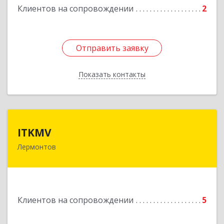
Клиентов на сопровождении
2
Отправить заявку
Отправить заявку
Показать контакты
Назад
ITKMV
ITKMV
Лермонтов
Подробнее
Клиентов на сопровождении
5