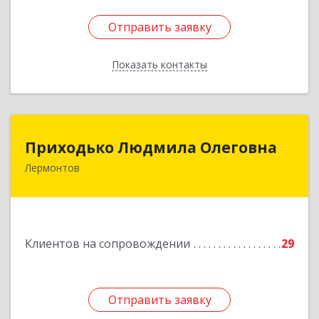
Отправить заявку
Отправить заявку
Показать контакты
Назад
Приходько Людмила Олеговна
Приходько Людмила Олеговна
Лермонтов
357341, Лермонтов г, П.Лумумбы ул, дом №
43/2, кв.44
Подробнее
Клиентов на сопровождении
29
Отправить заявку
Отправить заявку