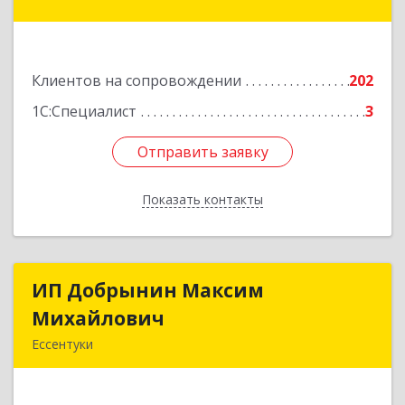
Железноводск, Иноземцево п, Свободы ул, дом
№ 136
Подробнее
Клиентов на сопровождении
202
1С:Специалист
3
Отправить заявку
Отправить заявку
Показать контакты
Назад
ИП Добрынин Максим
ИП Добрынин Максим
Михайлович
Михайлович
Ессентуки
357601, Ставропольский край, Ессентуки,
Спасателей, дом № 5, кв.43