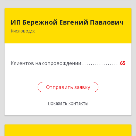
ИП Бережной Евгений Павлович
ИП Бережной Евгений Павлович
Кисловодск
357748, Ставропольский край, Кисловодск г,
Главная ул, дом № 30
Подробнее
Клиентов на сопровождении
65
Отправить заявку
Отправить заявку
Показать контакты
Назад
СПЕКТР ИТ