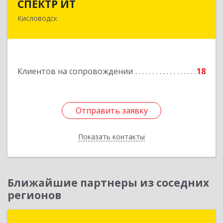
СПЕКТР ИТ
Кисловодск
357736, Ставропольский край, Кисловодск г,
Ставропольская ул, дом № 8
Подробнее
Клиентов на сопровождении
18
Отправить заявку
Отправить заявку
Показать контакты
Назад
Ближайшие партнеры из соседних
регионов