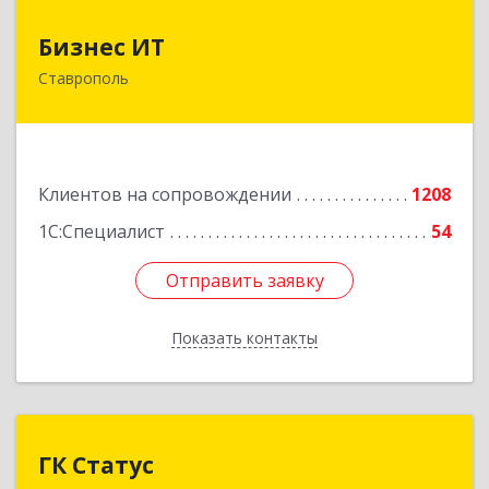
Бизнес ИТ
Бизнес ИТ
Ставрополь
355035, Ставропольский край, Ставрополь г, 1
Промышленная ул, дом № 3, корпус А
Подробнее
Клиентов на сопровождении
1208
1С:Специалист
54
Отправить заявку
Отправить заявку
Показать контакты
Назад
ГК Статус
ГК Статус