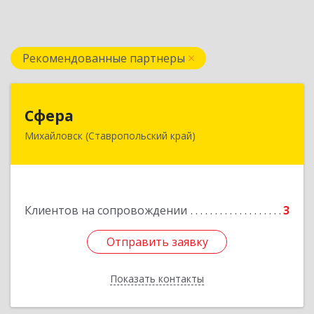
Рекомендованные партнеры
Сфера
Сфера
Михайловск (Ставропольский край)
356240, Ставропольский край, Шпаковский р-
н, Михайловск г, Ленина ул, дом № 156/2,
пом.111
Подробнее
Клиентов на сопровождении
3
Отправить заявку
Отправить заявку
Показать контакты
Назад