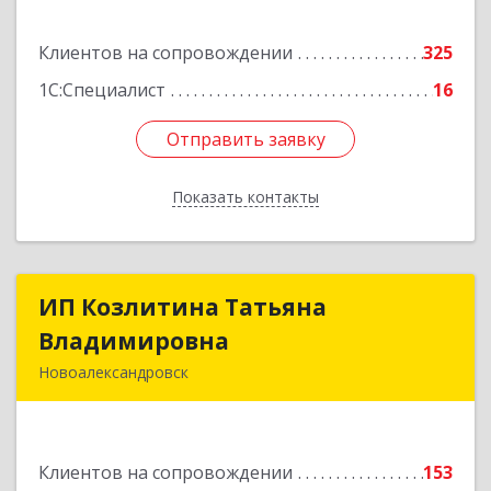
Подробнее
Клиентов на сопровождении
325
1С:Специалист
16
Отправить заявку
Отправить заявку
Показать контакты
Назад
ИП Козлитина Татьяна
ИП Козлитина Татьяна
Владимировна
Владимировна
Новоалександровск
356000, Ставропольский край,
Новоалександровск г, Гайдара пер, дом № 25
Клиентов на сопровождении
153
Подробнее