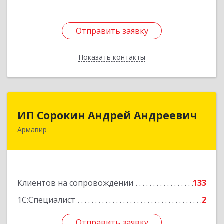
Отправить заявку
Отправить заявку
Показать контакты
Назад
ИП Сорокин Андрей Андреевич
ИП Сорокин Андрей Андреевич
Армавир
352900, Краснодарский край, Армавир г,
Ф.Энгельса ул, дом № 25, кв.309
Подробнее
Клиентов на сопровождении
133
1С:Специалист
2
Отправить заявку
Отправить заявку