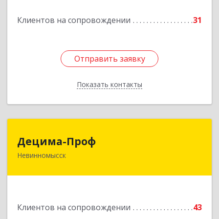
Подробнее
Клиентов на сопровождении
31
Отправить заявку
Отправить заявку
Показать контакты
Назад
Децима-Проф
Децима-Проф
Невинномысск
357100, Ставропольский край, Невинномысск г,
Гагарина ул, дом № 63
Подробнее
Клиентов на сопровождении
43