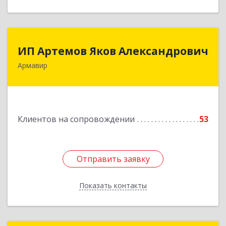
ИП Артемов Яков Александрович
ИП Артемов Яков Александрович
Армавир
Подробнее
Клиентов на сопровождении
53
Отправить заявку
Отправить заявку
Показать контакты
Назад