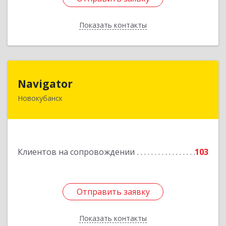
Показать контакты
Назад
Navigator
Navigator
Новокубанск
352240, Краснодарский край, Новокубанск г,
Пушкина ул, дом № 67
Подробнее
Клиентов на сопровождении
103
Отправить заявку
Отправить заявку
Показать контакты
Назад