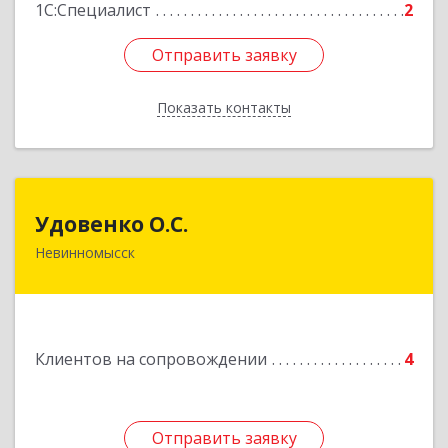
1С:Специалист
2
Отправить заявку
Отправить заявку
Показать контакты
Назад
Удовенко О.С.
Удовенко О.С.
Невинномысск
357 100, г.Невинномысск, ул.Революцеонная,
дом № 30, кв.54
Подробнее
Клиентов на сопровождении
4
Отправить заявку
Отправить заявку