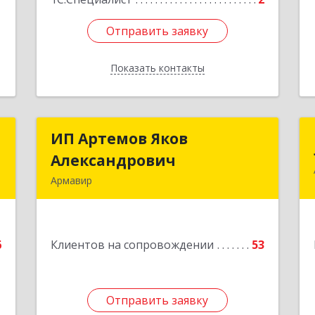
Отправить заявку
Отправить заявку
Показать контакты
Назад
U
ИП Артемов Яков
ИП Артемов Яков
Александрович
Александрович
Армавир
е
Подробнее
6
Клиентов на сопровождении
53
Отправить заявку
Отправить заявку