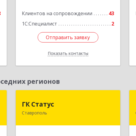
е
Подробнее
8
Клиентов на сопровождении
43
1С:Специалист
2
Отправить заявку
Отправить заявку
Показать контакты
Назад
седних регионов
Т
ГК Статус
ГК Статус
Ставрополь
,
355002, Ставропольский край,
,
Ставрополь г, Лермонтова ул, дом №
А
187