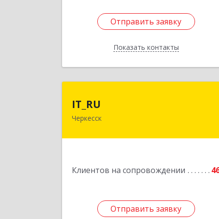
Отправить заявку
Отправить заявку
Показать контакты
Назад
IT_R
IT_RU
Черкесск
Подробне
Клиентов на сопровождении
4
Отправить заявку
Отправить заявку