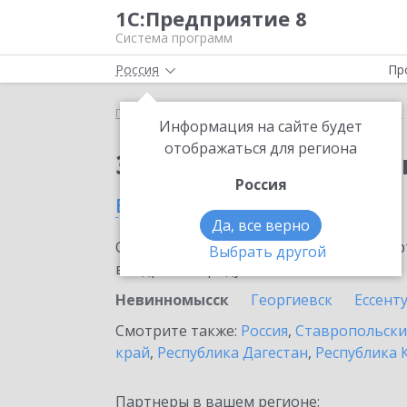
1С:Предприятие 8
Система программ
Россия
Пр
Главная
Сервисы ИТС
1С:Изменение сведений
Информация на сайте будет
отображаться для региона
Заказать 1С:Изменен
Россия
в Невинномысске
Да, все верно
Ознакомьтесь с информационными карт
Выбрать другой
внедрение продукта.
Невинномысск
Георгиевск
Ессент
Смотрите также:
Россия
,
Ставропольски
край
,
Республика Дагестан
,
Республика 
Партнеры в вашем регионе: