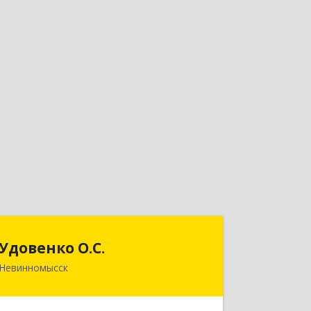
Удовенко О.С.
Удовенко О.С.
Невинномысск
357 100, г.Невинномысск,
ул.Революцеонная, дом № 30, кв.54