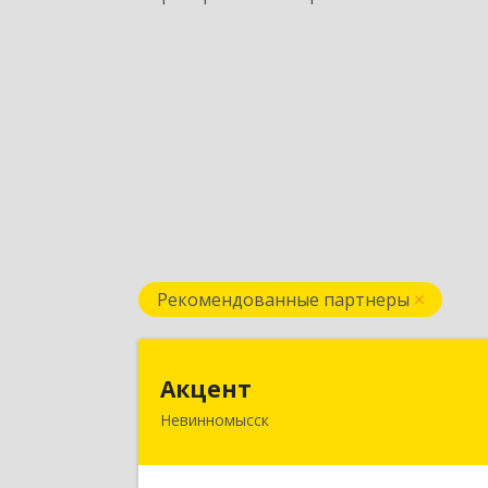
Рекомендованные партнеры
Акцен
Акцент
Невинномысск
357112, Ставропольский край
Невинномысск г, Менделеева ул, до
№ 52, оф.