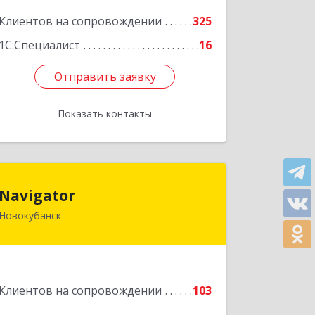
Подробнее
Клиентов на сопровождении
325
1С:Специалист
16
Отправить заявку
Отправить заявку
Показать контакты
Назад
Navigator
Navigator
Новокубанск
352240, Краснодарский край,
Новокубанск г, Пушкина ул, дом № 67
Подробнее
Клиентов на сопровождении
103