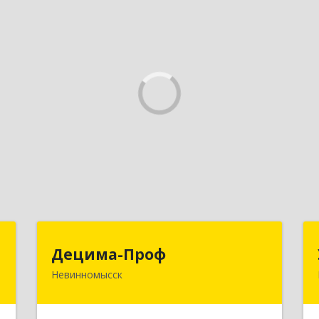
т
Децима-Проф
Децима-Проф
Невинномысск
,
357100, Ставропольский край,
м
Невинномысск г, Гагарина ул, дом №
2
63