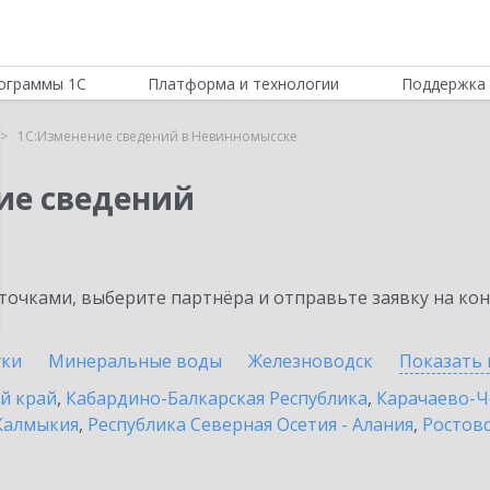
ограммы 1С
Платформа и технологии
Поддержка 
1С:Изменение сведений в Невинномысске
ие сведений
очками, выберите партнёра и отправьте заявку на ко
уки
Минеральные воды
Железноводск
Показать 
й край
,
Кабардино-Балкарская Республика
,
Карачаево-Ч
Калмыкия
,
Республика Северная Осетия - Алания
,
Ростовс