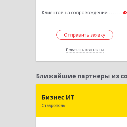
Подробне
Клиентов на сопровождении
4
Отправить заявку
Отправить заявку
Показать контакты
Назад
Ближайшие партнеры из со
Бизнес И
Бизнес ИТ
Ставрополь
355035, Ставропольский край
Ставрополь г, 1 Промышленная ул
дом № 3, корпус 