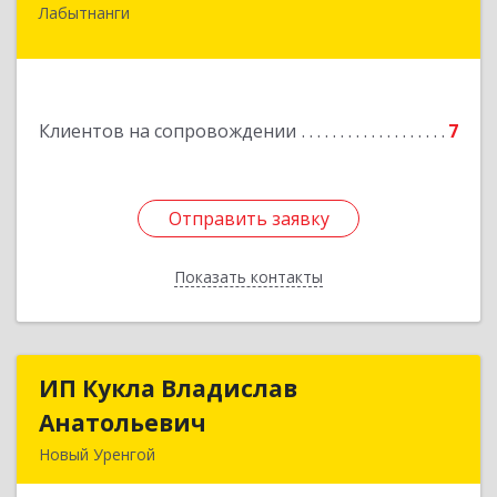
Лабытнанги
629400, Ямало-Ненецкий АО, Лабытнанги г,
Школьная ул, дом № 20, кв.37
Подробнее
Клиентов на сопровождении
7
Отправить заявку
Отправить заявку
Показать контакты
Назад
ИП Кукла Владислав
ИП Кукла Владислав
Анатольевич
Анатольевич
Новый Уренгой
629306, Ямало-Ненецкий АО, Новый Уренгой г,