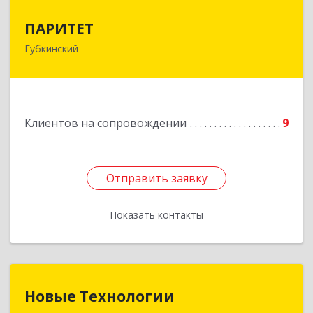
ПАРИТЕТ
ПАРИТЕТ
Губкинский
629830, Ямало-Ненецкий АО, Губкинский г, 9-й
мкр, дом № 35, оф.1
Подробнее
Клиентов на сопровождении
9
Отправить заявку
Отправить заявку
Показать контакты
Назад
Новые Технологии
Новые Технологии