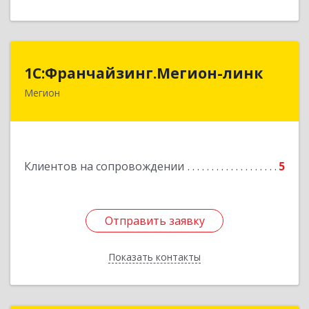
1С:Франчайзинг.Мегион-линк
1С:Франчайзинг.Мегион-линк
Мегион
Подробнее
Клиентов на сопровождении
5
Отправить заявку
Отправить заявку
Показать контакты
Назад