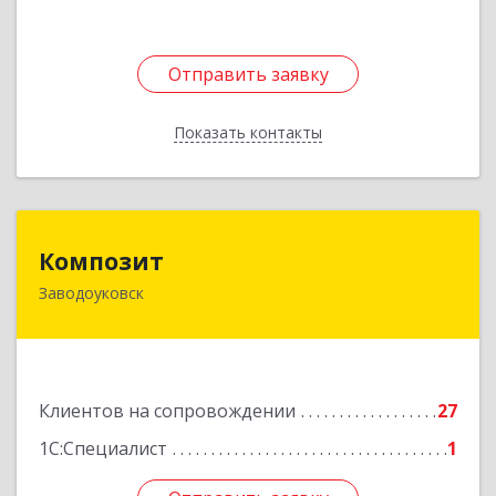
Отправить заявку
Отправить заявку
Показать контакты
Назад
Композит
Композит
Заводоуковск
627140, Тюменская обл, Заводоуковский р-н,
Заводоуковск г, Шоссейная ул, дом № 156
Подробнее
Клиентов на сопровождении
27
1С:Специалист
1