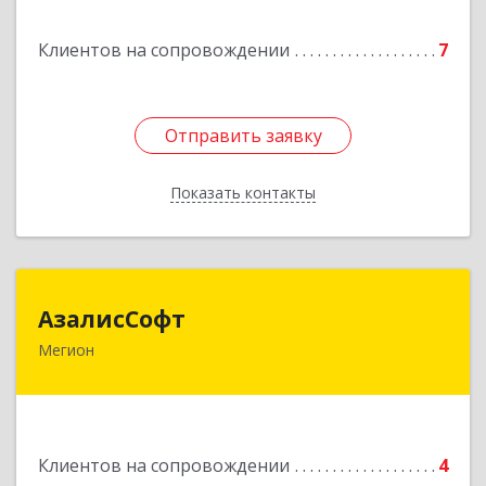
Подробнее
Клиентов на сопровождении
7
Отправить заявку
Отправить заявку
Показать контакты
Назад
АзалисСофт
АзалисСофт
Мегион
628690, Ханты-Мансийский Автономный округ
- Югра АО, Мегион г, Высокий пгт, Мира ул,
дом № 7, кв.2
Подробнее
Клиентов на сопровождении
4