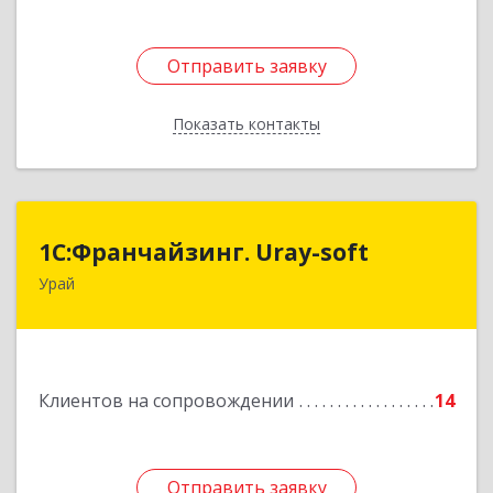
Отправить заявку
Отправить заявку
Показать контакты
Назад
1С:Франчайзинг. Uray-soft
1С:Франчайзинг. Uray-soft
Урай
628284, Ханты-Мансийский Автономный округ
- Югра АО, Урай г, 2-й мкр, дом № 89а, кв.2
Подробнее
Клиентов на сопровождении
14
Отправить заявку
Отправить заявку