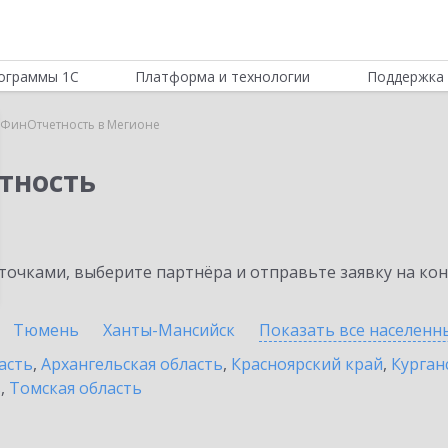
ограммы 1С
Платформа и технологии
Поддержка 
:ФинОтчетность в Мегионе
тность
очками, выберите партнёра и отправьте заявку на ко
Тюмень
Ханты-Мансийск
Показать все населен
асть
,
Архангельская область
,
Красноярский край
,
Курган
ь
,
Томская область