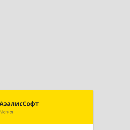
АзалисСофт
АзалисСофт
Мегион
628690, Ханты-Мансийский
Автономный округ - Югра АО, Мегион
г, Высокий пгт, Мира ул, дом № 7, кв.2