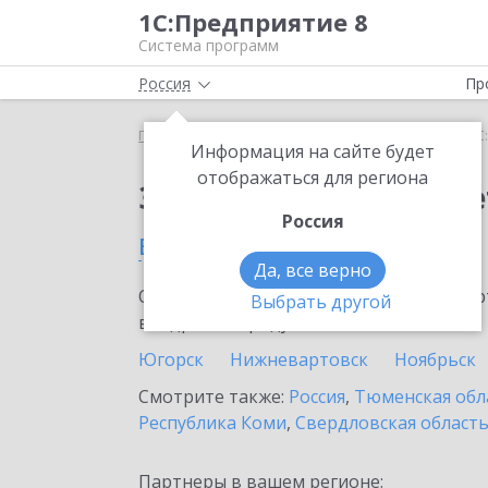
1С:Предприятие 8
Система программ
Россия
Пр
Главная
Сервисы ИТС
1С:ФинОтчетность
1С
Информация на сайте будет
отображаться для региона
Заказать 1С:ФинОтче
Россия
в Мегионе
Да, все верно
Ознакомьтесь с информационными карт
Выбрать другой
внедрение продукта.
Югорск
Нижневартовск
Ноябрьск
Смотрите также:
Россия
,
Тюменская обл
Республика Коми
,
Свердловская област
Партнеры в вашем регионе: