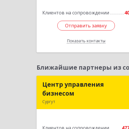
Подробне
Клиентов на сопровождении
4
Отправить заявку
Отправить заявку
Показать контакты
Назад
Ближайшие партнеры из со
Центр управления
Центр управлени
бизнесом
бизнесо
Сургут
628403, Ханты-Мансийски
Автономный округ - Югра АО, Сургу
г, Мира пр-кт, дом № 56, кв.
Клиентов на сопровождении
47