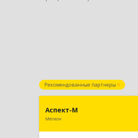
Рекомендованные партнеры
Аспект-
Аспект-М
Мегион
628681, Ханты-Мансийски
Автономный округ - Югра АО, Мегио
г, Строителей ул, дом № 2/