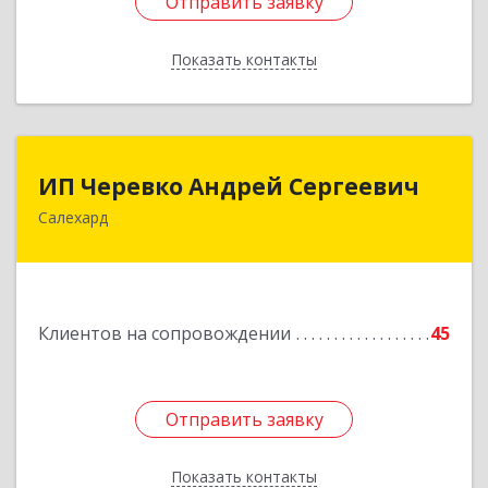
Отправить заявку
Отправить заявку
Показать контакты
Назад
ИП Черевко Андрей Сергеевич
ИП Черевко Андрей Сергеевич
Салехард
629003, Ямало-Ненецкий АО, Салехард г,
Маяковского ул, дом № 44, этаж 2
Подробнее
Клиентов на сопровождении
45
Отправить заявку
Отправить заявку
Показать контакты
Назад