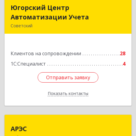
Югорский Центр
Югорский Центр
Автоматизации Учета
Автоматизации Учета
Советский
628242, Ханты-Мансийский Автономный округ
- Югра АО, Советский р-н, Советский г, Ленина
ул, дом № 18, оф.9
Клиентов на сопровождении
28
Подробнее
1С:Специалист
4
Отправить заявку
Отправить заявку
Показать контакты
Назад
АРЭС
АРЭС