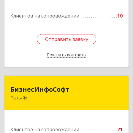
Подробнее
Клиентов на сопровождении
10
Отправить заявку
Отправить заявку
Показать контакты
Назад
БизнесИнфоСофт
БизнесИнфоСофт
Пыть-Ях
628380, Ханты-Мансийский Автономный округ
- Югра АО, Пыть-Ях г, 2 Нефтяников мкр, дом
№ 11, кв.52
Подробнее
Клиентов на сопровождении
21