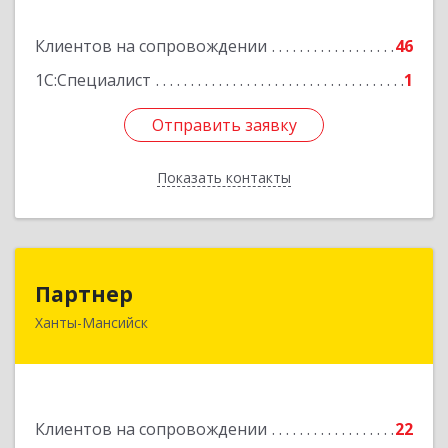
оф.21
Клиентов на сопровождении
46
Подробнее
1С:Специалист
1
Отправить заявку
Отправить заявку
Показать контакты
Назад
Партнер
Партнер
Ханты-Мансийск
628012, Ханты-Мансийский Автономный округ
- Югра АО, Ханты-Мансийск г, Ленина ул, дом
№ 52
Подробнее
Клиентов на сопровождении
22