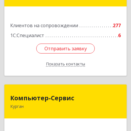
ул, дом № 35/1
Подробнее
Клиентов на сопровождении
277
1С:Специалист
6
Отправить заявку
Отправить заявку
Показать контакты
Назад
Компьютер-Сервис
Компьютер-Сервис
Курган
640022, Курганская обл, Курган г, Василия
Блюхера ул, дом № 30, пом.1
Подробнее