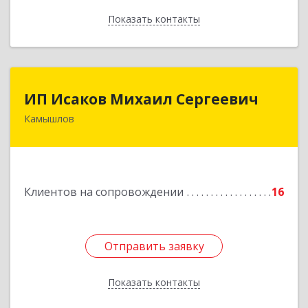
Показать контакты
Назад
ИП Исаков Михаил Сергеевич
ИП Исаков Михаил Сергеевич
Камышлов
624860, Свердловская обл, Камышлов г, Ленина
ул, дом № 20
Подробнее
Клиентов на сопровождении
16
Отправить заявку
Отправить заявку
Показать контакты
Назад