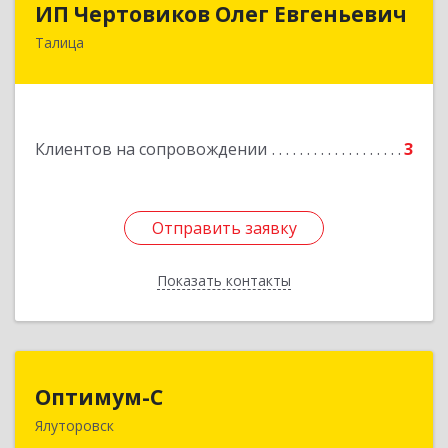
ИП Чертовиков Олег Евгеньевич
Талица
623640, Свердловская обл, Талица г, Ленина ул,
дом № 73, кв.31
Подробнее
Клиентов на сопровождении
3
Отправить заявку
Отправить заявку
Показать контакты
Назад
Оптимум-С
Оптимум-С
Ялуторовск