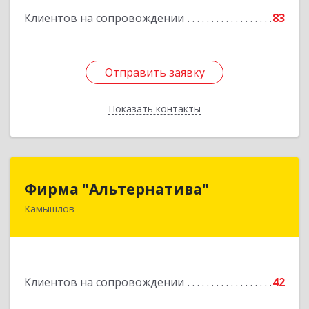
Клиентов на сопровождении
83
Отправить заявку
Отправить заявку
Показать контакты
Назад
Фирма "Альтернатива"
Фирма "Альтернатива"
Камышлов
624860, Свердловская обл, Камышлов г, Ленина
ул, дом № 30
Подробнее
Клиентов на сопровождении
42