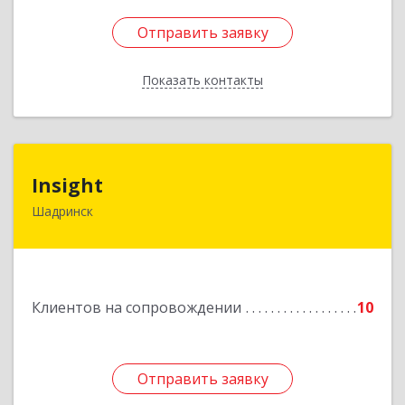
Отправить заявку
Отправить заявку
Показать контакты
Назад
Insight
Insight
Шадринск
641870, Курганская обл, Шадринск г,
Октябрьская ул, 108/14
Подробнее
Клиентов на сопровождении
10
Отправить заявку
Отправить заявку