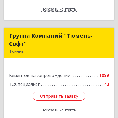
Показать контакты
Назад
Группа Компаний "Тюмень-
Группа Компаний "Тюмень-
Софт"
Софт"
Тюмень
625048, Тюменская обл, Тюмень г, Салтыкова-
Щедрина ул, дом № 44/4
Клиентов на сопровождении
1089
Подробнее
1С:Специалист
40
Отправить заявку
Отправить заявку
Показать контакты
Назад