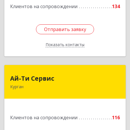
Клиентов на сопровождении
134
Отправить заявку
Отправить заявку
Показать контакты
Назад
Ай-Ти Сервис
Ай-Ти Сервис
Курган
640032, Курганская обл, г.о. Город Курган,
Курган г, Бажова ул, дом № 49, оф.304
Подробнее
Клиентов на сопровождении
116