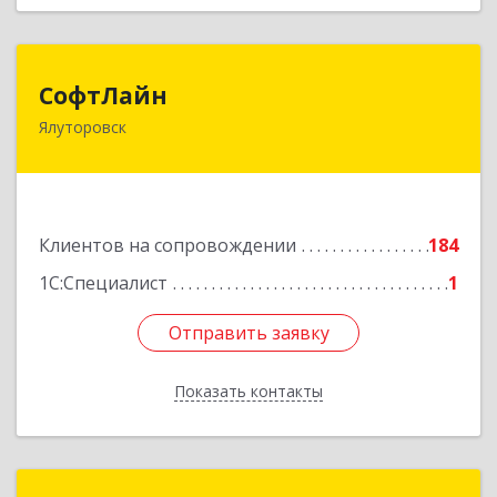
СофтЛайн
СофтЛайн
Ялуторовск
627010, Тюменская обл, Ялуторовский р-н,
Ялуторовск г, Ленина ул, дом № 28
Подробнее
Клиентов на сопровождении
184
1С:Специалист
1
Отправить заявку
Отправить заявку
Показать контакты
Назад