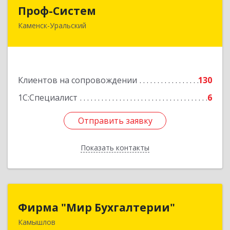
Проф-Систем
Проф-Систем
Каменск-Уральский
623406, Свердловская обл, Каменск-Уральский
г, Уральская ул, дом № 43, пом.110
Подробнее
Клиентов на сопровождении
130
1С:Специалист
6
Отправить заявку
Отправить заявку
Показать контакты
Назад
Фирма "Мир Бухгалтерии"
Фирма "Мир Бухгалтерии"
Камышлов
624860, Свердловская обл, Камышлов г,