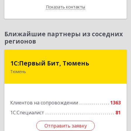
Показать контакты
Назад
Ближайшие партнеры из соседних
регионов
1С:Первый Бит, Тюмень
1С:Первый Бит, Тюмень
Тюмень
625000, Тюменская обл, Тюмень г, Республики
ул, дом № 61, оф.712
Подробнее
Клиентов на сопровождении
1363
1С:Специалист
81
Отправить заявку
Отправить заявку