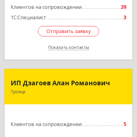
Подробнее
Клиентов на сопровождении
39
1С:Специалист
3
Отправить заявку
Отправить заявку
Показать контакты
Назад
ИП Дзагоев Алан Романович
ИП Дзагоев Алан Романович
Троицк
119297, Москва
г,пос.Московский,ул.Родниковая,дом
30,к.1,кв.500Текстильщиков ул, дом № 6
Подробнее
Клиентов на сопровождении
5