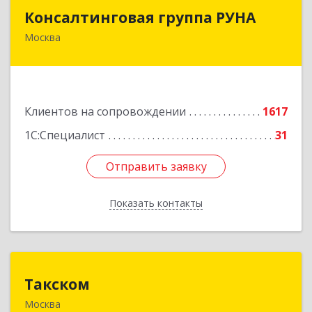
Консалтинговая группа РУНА
Консалтинговая группа РУНА
Москва
117218, Москва г, Кржижановского ул, дом №
29, корпус 1
Подробнее
Клиентов на сопровождении
1617
1С:Специалист
31
Отправить заявку
Отправить заявку
Показать контакты
Назад
Такском
Такском
Москва
119034, Москва г, Барыковский пер, дом №