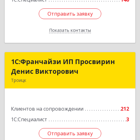
Отправить заявку
Отправить заявку
Показать контакты
Назад
1C:Франчайзи ИП Просвирин
1C:Франчайзи ИП Просвирин
Денис Викторович
Денис Викторович
Троицк
108842, Москва г, вн.тер.г. городской округ
Троицк, Троицк г, Городская ул, дом № 14,
кв.158
Клиентов на сопровождении
212
Подробнее
1С:Специалист
3
Отправить заявку
Отправить заявку