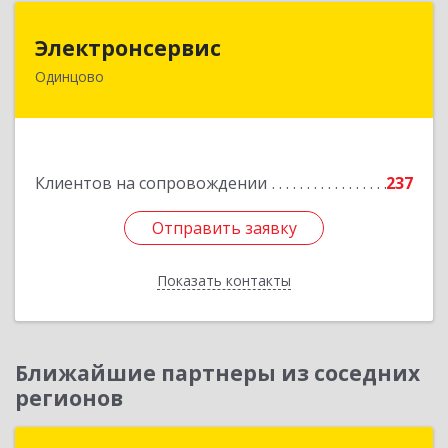
Электронсервис
Электронсервис
Одинцово
143050, Московская обл, Одинцовский р-н,
Большие Вяземы рп, Ямская ул, владение № 4,
строение 27
Подробнее
Клиентов на сопровождении
237
Отправить заявку
Отправить заявку
Показать контакты
Назад
Ближайшие партнеры из соседних
регионов