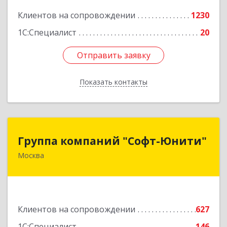
Подробнее
Клиентов на сопровождении
1230
1С:Специалист
20
Отправить заявку
Отправить заявку
Показать контакты
Назад
Группа компаний "Софт-Юнити"
Группа компаний "Софт-Юнити"
Москва
119334, Москва г, вн.тер.г. муниципальный
округ Донской, 5-й Донской проезд, дом № 17,
пом.2/5
Подробнее
Клиентов на сопровождении
627
1С:Специалист
146