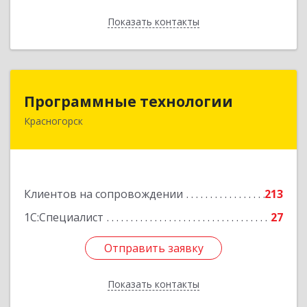
Показать контакты
Назад
Программные технологии
Программные технологии
Красногорск
143408, Московская обл, Красногорский р-н,
Красногорск г, Ленина ул, дом № 45, оф.40
Подробнее
Клиентов на сопровождении
213
1С:Специалист
27
Отправить заявку
Отправить заявку
Показать контакты
Назад