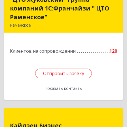
компаний 1С:Франчайзи " ЦТО
компаний 1С:Франчайзи " ЦТО
Раменское"
Раменское"
Раменское
140100, Московская обл, Раменское г, Дергаево
д, Центральная ул, дом № 58А
Клиентов на сопровождении
120
Подробнее
Отправить заявку
Отправить заявку
Показать контакты
Назад
Кайдзен Бизнес
Кайдзен Бизнес