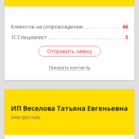
Подробнее
Клиентов на сопровождении
66
1С:Специалист
5
Отправить заявку
Отправить заявку
Показать контакты
Назад
ИП Веселова Татьяна Евгеньевна
ИП Веселова Татьяна Евгеньевна
144000, Московская обл, Электросталь г,
Электросталь
Николаева ул, дом № 6, кв.6
Подробнее