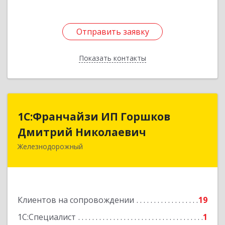
Отправить заявку
Отправить заявку
Показать контакты
Назад
1С:Франчайзи ИП Горшков
1С:Франчайзи ИП Горшков
Дмитрий Николаевич
Дмитрий Николаевич
Железнодорожный
143980, Московская обл, Железнодорожный г,
Пролетарская ул, дом № 10, кв.25
Подробнее
Клиентов на сопровождении
19
1С:Специалист
1