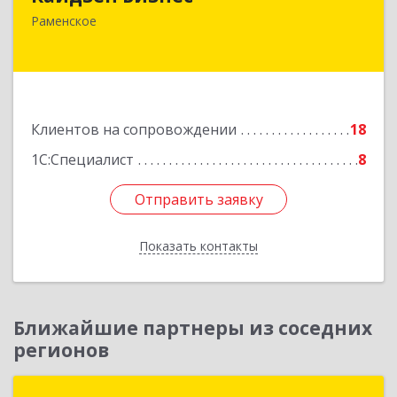
140165, Московская обл, Раменское г,
Раменское
Гжельского Кирпичного Завода п, дом № 11,
кв.12
Подробнее
Клиентов на сопровождении
18
1С:Специалист
8
Отправить заявку
Отправить заявку
Показать контакты
Назад
Ближайшие партнеры из соседних
регионов