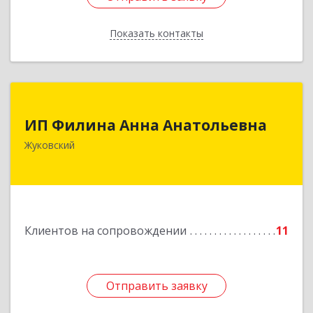
Показать контакты
Назад
ИП Филина Анна Анатольевна
ИП Филина Анна Анатольевна
140180, Московская обл, Жуковский г,
Жуковский
Баженова ул, дом № 19, кв.20
Подробнее
Клиентов на сопровождении
11
Отправить заявку
Отправить заявку