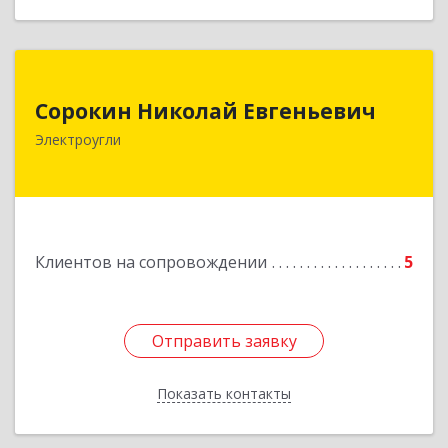
Сорокин Николай Евгеньевич
Сорокин Николай Евгеньевич
Электроугли
Подробнее
Клиентов на сопровождении
5
Отправить заявку
Отправить заявку
Показать контакты
Назад