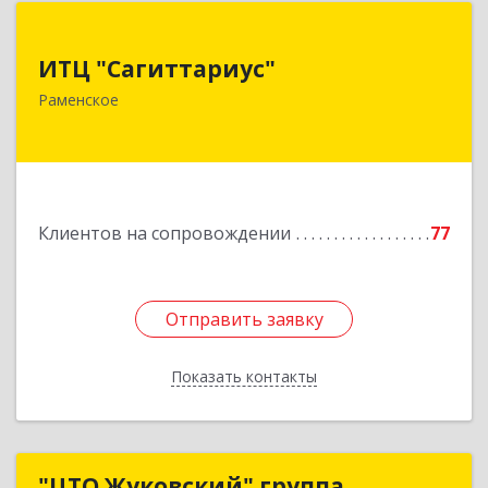
ИТЦ "Сагиттариус"
ИТЦ "Сагиттариус"
140103, Московская обл, Раменское г,
Раменское
Приборостроителей ул, дом № 16А, кв.16
Подробнее
Клиентов на сопровождении
77
Отправить заявку
Отправить заявку
Показать контакты
Назад
"ЦТО Жуковский" группа
"ЦТО Жуковский" группа