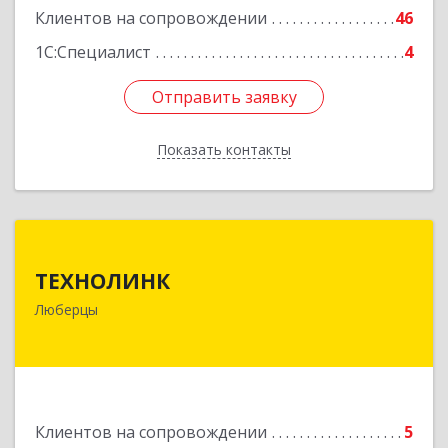
Клиентов на сопровождении
46
1С:Специалист
4
Отправить заявку
Отправить заявку
Показать контакты
Назад
ТЕХНОЛИНК
ТЕХНОЛИНК
140014, г.Люберцы, Октябрьский просп., д.373
Люберцы
Подробнее
Клиентов на сопровождении
5