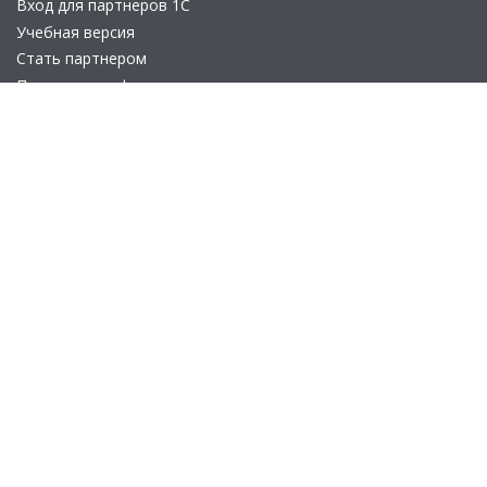
Вход для партнеров 1С
Учебная версия
Стать партнером
Политика конфиденциальности
Замечания по сайту
Другие сайты
Телефон:
+7 (495) 737-92-57
Email:
site_v8@1c.ru
Отдел продаж:
г. Москва
,
улица Селезнёвская, дом 21
© 2026 АО «Группа 1С» (правопреемник «1С»). Все права на сайт
защищены
© 2011- 2026 ООО «1С-Софт» (
о компании
).
Исключительное право на технологическую платформу
«1С:Предприятие 8» и типовые конфигурации программных