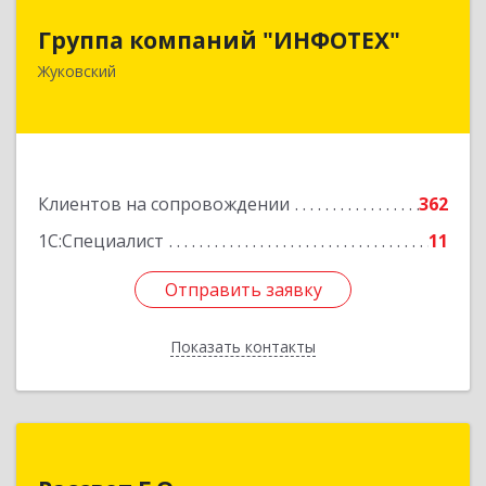
Группа компаний "ИНФОТЕХ"
Группа компаний "ИНФОТЕХ"
140180, Московская обл, Жуковский г, Чкалова
Жуковский
ул, дом № 37
Подробнее
Клиентов на сопровождении
362
1С:Специалист
11
Отправить заявку
Отправить заявку
Показать контакты
Назад
Рассвет Г.О.