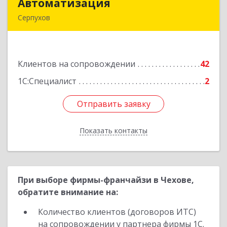
Автоматизация
Автоматизация
Серпухов
142205, Московская обл, Серпухов г,
Комсомольская ул, дом № 4а, кв.136
Клиентов на сопровождении
42
Подробнее
1С:Специалист
2
Отправить заявку
Отправить заявку
Показать контакты
Назад
При выборе фирмы-франчайзи в Чехове,
обратите внимание на:
Количество клиентов (договоров ИТС)
на сопровождении у партнера фирмы 1С.