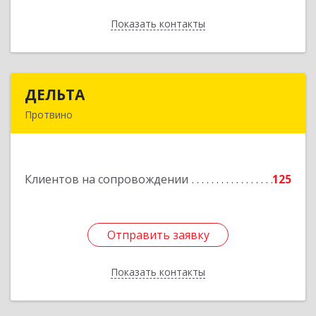
Показать контакты
Назад
ДЕЛЬТА
ДЕЛЬТА
Протвино
142281, Московская обл, Протвино г,
Кременковское ш, дом № 9А
Клиентов на сопровождении
125
Подробнее
Отправить заявку
Отправить заявку
Показать контакты
Назад