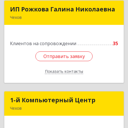
ИП Рожкова Галина Николаевна
ИП Рожкова Галина Николаевна
Чехов
142306, Московская обл, Чеховский р-н, Чехов
г, Лопасненская ул, дом № 7, кв.99
Клиентов на сопровождении
35
Подробнее
Отправить заявку
Отправить заявку
Показать контакты
Назад
1-й Компьютерный Центр
1-й Компьютерный Центр
Чехов
142306, Московская обл, Чеховский р-н, Чехов
г, Речной туп, стр.9