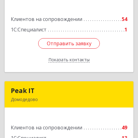
ул, дом № 18, кв.198
Клиентов на сопровождении
54
Подробнее
1С:Специалист
1
Отправить заявку
Отправить заявку
Показать контакты
Назад
Peak IT
Peak IT
Домодедово
142073, Московская обл, Домодедово г,
Ильинское д, дом № 109, кв.28
Клиентов на сопровождении
49
Подробнее