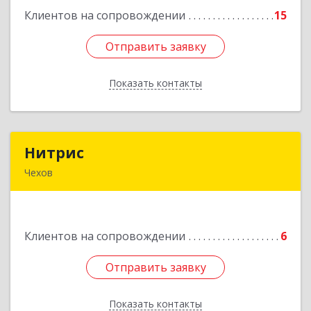
Клиентов на сопровождении
15
Подробнее
Отправить заявку
Отправить заявку
Показать контакты
Назад
Нитрис
Нитрис
Чехов
142350, Московская обл, Чехов м.о., Столбовая
пгт, Серпуховская ул, дом № 23
Клиентов на сопровождении
6
Подробнее
Отправить заявку
Отправить заявку
Показать контакты
Назад