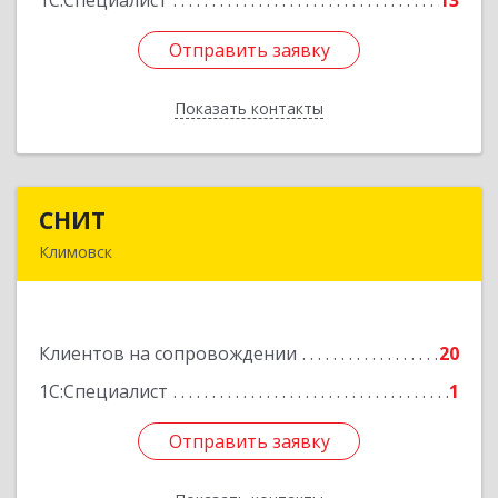
1С:Специалист
13
Отправить заявку
Отправить заявку
Показать контакты
Назад
СНИТ
СНИТ
Климовск
142180, Московская обл, Климовск г, Советская
ул, дом № 14
Клиентов на сопровождении
20
Подробнее
1С:Специалист
1
Отправить заявку
Отправить заявку