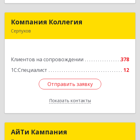
Компания Коллегия
Компания Коллегия
Серпухов
142211, Московская обл, Серпухов г, Оборонная
ул, дом № 19
Клиентов на сопровождении
378
Подробнее
1С:Специалист
12
Отправить заявку
Отправить заявку
Показать контакты
Назад
АйТи Кампания
АйТи Кампания