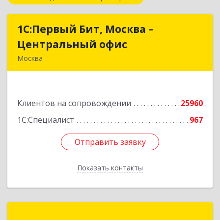
1С:Первый Бит, Москва –
1С:Первый Бит, Москва –
Центральный офис
Центральный офис
Москва
г. Москва, ул. Воронцовская, д. 35Б, корп 2
Подробнее
Клиентов на сопровождении
25960
1С:Специалист
967
Отправить заявку
Отправить заявку
Показать контакты
Назад
1С-РАРУС