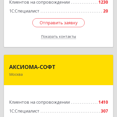
Клиентов на сопровождении
1230
1С:Специалист
20
Отправить заявку
Отправить заявку
Показать контакты
Назад
АКСИОМА-СОФТ
АКСИОМА-СОФТ
Москва
105066, Москва г, вн.тер.г. муниципальный
округ Басманный, Нижняя Красносельская ул,
дом № 35, строение 64, пом.12/7
Подробнее
Клиентов на сопровождении
1410
1С:Специалист
307