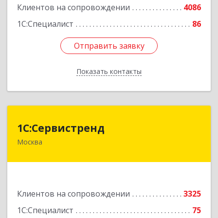
Клиентов на сопровождении
4086
1С:Специалист
86
Отправить заявку
Отправить заявку
Показать контакты
Назад
1С:Сервистренд
1С:Сервистренд
Москва
107023, Москва г, Семёновский пер, дом № 15,
этаж 6, пом.I, ком.4
Подробнее
Клиентов на сопровождении
3325
1С:Специалист
75