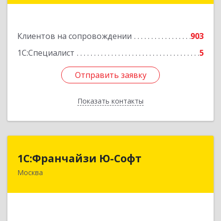
Подробнее
Клиентов на сопровождении
903
1С:Специалист
5
Отправить заявку
Отправить заявку
Показать контакты
Назад
1С:Франчайзи Ю-Софт
1С:Франчайзи Ю-Софт
Москва
117149, Москва г, вн.тер.г. муниципальный
округ Зюзино, Азовская ул, дом № 6, корпус 3
Подробнее