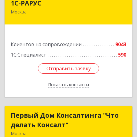
1С-РАРУС
Москва
127434, Москва г, Дмитровское ш, дом № 9Б
Подробнее
Клиентов на сопровождении
9043
1С:Специалист
590
Отправить заявку
Отправить заявку
Показать контакты
Назад
Первый Дом Консалтинга "Что
Первый Дом Консалтинга "Что
делать Консалт"
делать Консалт"
Москва