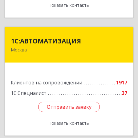
Показать контакты
Назад
1С:АВТОМАТИЗАЦИЯ
1С:АВТОМАТИЗАЦИЯ
Москва
111024, Москва г, Энтузиастов 1-я ул, дом №
12А
Подробнее
Клиентов на сопровождении
1917
1С:Специалист
37
Отправить заявку
Отправить заявку
Показать контакты
Назад