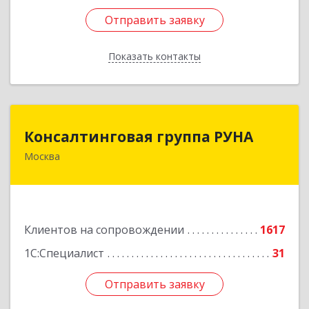
Отправить заявку
Отправить заявку
Показать контакты
Назад
Консалтинговая группа РУНА
Консалтинговая группа РУНА
Москва
117218, Москва г, Кржижановского ул, дом №
29, корпус 1
Подробнее
Клиентов на сопровождении
1617
1С:Специалист
31
Отправить заявку
Отправить заявку