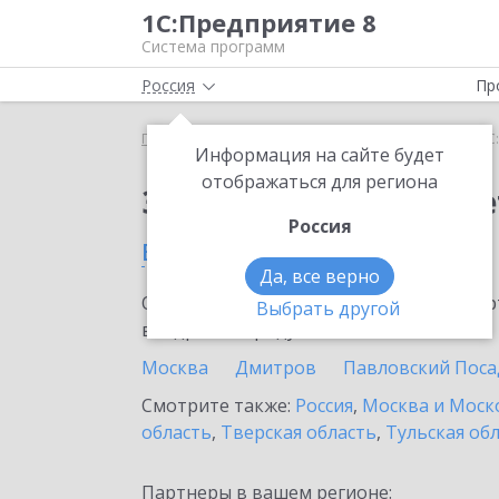
1С:Предприятие 8
Система программ
Россия
Пр
Главная
Сервисы ИТС
1С:ФинОтчетность
1С
Информация на сайте будет
отображаться для региона
Заказать 1С:ФинОтче
Россия
в Королеве
Да, все верно
Ознакомьтесь с информационными карт
Выбрать другой
внедрение продукта.
Москва
Дмитров
Павловский Поса
Смотрите также:
Россия
,
Москва и Моск
область
,
Тверская область
,
Тульская об
Партнеры в вашем регионе: