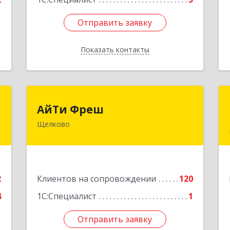
Отправить заявку
Отправить заявку
Показать контакты
Назад
И
АйТи Фреш
АйТи Фреш
Щелково
,
141100, Московская обл, Щелково г,
,
Городской округ Щелково, Ленина
3
пл, дом № 5, ком.308
е
Подробнее
2
Клиентов на сопровождении
120
4
1С:Специалист
1
Отправить заявку
Отправить заявку