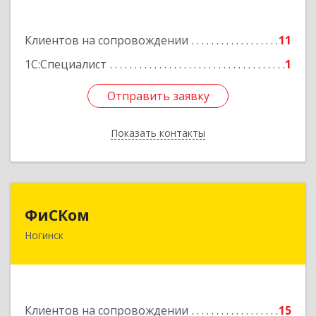
Подробнее
Клиентов на сопровождении
11
1С:Специалист
1
Отправить заявку
Отправить заявку
Показать контакты
Назад
ФиСКом
ФиСКом
Ногинск
142403, Московская обл., г.Ногинск,
ул.Ремесленная, д.1, пом.33
Подробнее
Клиентов на сопровождении
15