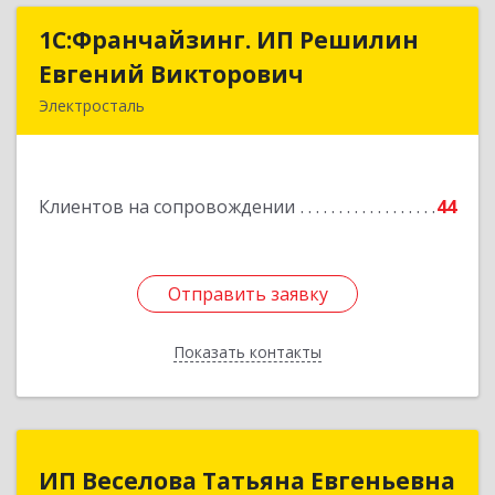
1С:Франчайзинг. ИП Решилин
1С:Франчайзинг. ИП Решилин
Евгений Викторович
Евгений Викторович
Электросталь
144006, Московская обл, Электросталь г,
Ленина пр-кт, дом № 04, корпус 2, кв.39
Клиентов на сопровождении
44
Подробнее
Отправить заявку
Отправить заявку
Показать контакты
Назад
ИП Веселова Татьяна Евгеньевна
ИП Веселова Татьяна Евгеньевна