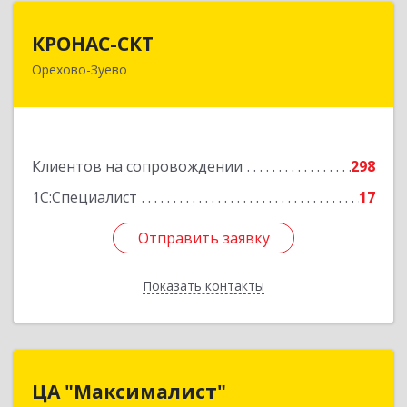
КРОНАС-СКТ
КРОНАС-СКТ
Орехово-Зуево
142600, Московская обл, Орехово-Зуево г,
Бабушкина ул, дом № 2А, пом.31
Подробнее
Клиентов на сопровождении
298
1С:Специалист
17
Отправить заявку
Отправить заявку
Показать контакты
Назад
ЦА "Максималист"
ЦА "Максималист"