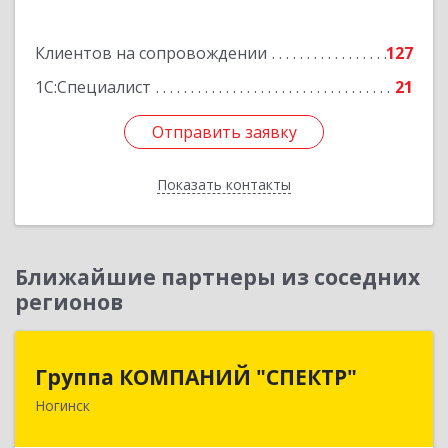
Подробнее
Клиентов на сопровождении
127
1С:Специалист
21
Отправить заявку
Отправить заявку
Показать контакты
Назад
Ближайшие партнеры из соседних
регионов
Группа КОМПАНИЙ "СПЕКТР"
Группа КОМПАНИЙ "СПЕКТР"
Ногинск
142400, Московская обл, г.о.Богородский,
Ногинск г, Рогожская ул, дом № 89, оф.210