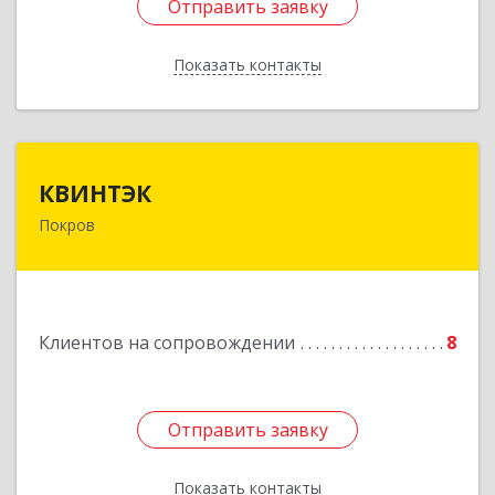
Отправить заявку
Отправить заявку
Показать контакты
Назад
КВИНТЭК
КВИНТЭК
Покров
601122, Владимирская обл, Петушинский р-н,
Покров г, 3 Интернационала ул, дом № 55, кв.9
Подробнее
Клиентов на сопровождении
8
Отправить заявку
Отправить заявку
Показать контакты
Назад