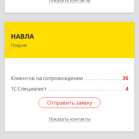
Показать контакты
Назад
НАВЛА
НАВЛА
Покров
601120, Владимирская обл, Петушинский р-н,
Покров г, Ленина ул, дом № 98, пом.6
Подробнее
Клиентов на сопровождении
36
1С:Специалист
4
Отправить заявку
Отправить заявку
Показать контакты
Назад