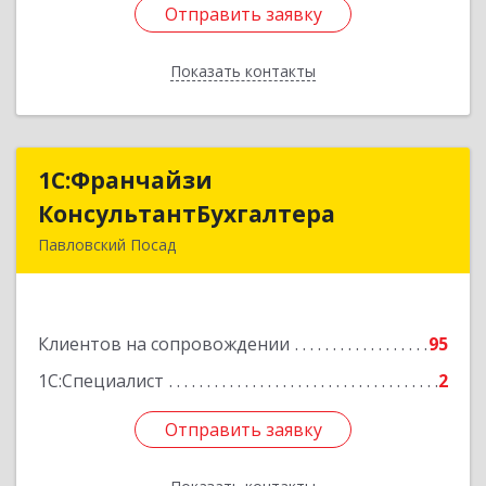
Отправить заявку
Отправить заявку
Показать контакты
Назад
1С:Франчайзи
1С:Франчайзи
КонсультантБухгалтера
КонсультантБухгалтера
Павловский Посад
142500, Московская обл, Павловский Посад г,
Каляева ул, дом № 3, оф.38
Клиентов на сопровождении
95
Подробнее
1С:Специалист
2
Отправить заявку
Отправить заявку