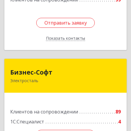
Отправить заявку
Отправить заявку
Показать контакты
Назад
Бизнес-Софт
Бизнес-Софт
Электросталь
144000, Московская обл, Электросталь г, Карла
Маркса ул, дом № 26
Подробнее
Клиентов на сопровождении
89
1С:Специалист
4