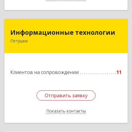
Информационные технологии
Информационные технологии
Петушки
601144, Владимирская обл, Петушки г,
Маяковского ул, дом № 19
Подробнее
Клиентов на сопровождении
11
Отправить заявку
Отправить заявку
Показать контакты
Назад