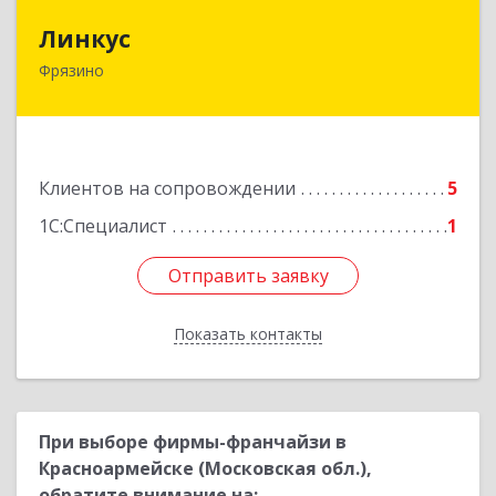
Линкус
Линкус
Фрязино
141191, Московская обл, Фрязино г, Ленина ул,
дом № 37, кв.24
Подробнее
Клиентов на сопровождении
5
1С:Специалист
1
Отправить заявку
Отправить заявку
Показать контакты
Назад
При выборе фирмы-франчайзи в
Красноармейске (Московская обл.),
обратите внимание на: