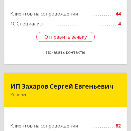
Подробнее
Клиентов на сопровождении
44
1С:Специалист
4
Отправить заявку
Отправить заявку
Показать контакты
Назад
ИП Захаров Сергей Евгеньевич
ИП Захаров Сергей Евгеньевич
Королев
141092, Московская обл, Королев г,
Юбилейный мкр, Пушкинская ул, дом № 13,
кв.115
Подробнее
Клиентов на сопровождении
82