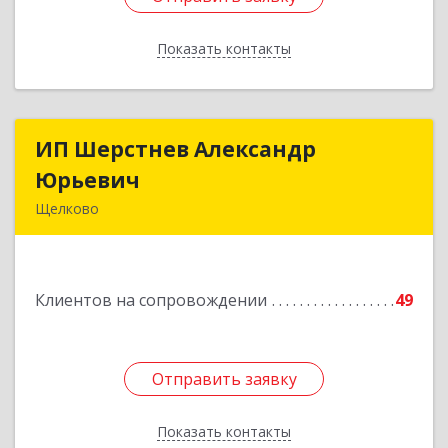
Показать контакты
Назад
ИП Шерстнев Александр
ИП Шерстнев Александр
Юрьевич
Юрьевич
Щелково
141180, Московская обл, Щелковский р-н,
Загорянский дп, Кирова ул, дом № 28
Клиентов на сопровождении
49
Подробнее
Отправить заявку
Отправить заявку
Показать контакты
Назад