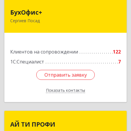
БухОфис+
БухОфис+
Сергиев Посад
141304, Московская обл, Сергиево-Посадский
р-н, Сергиев Посад г, Воробьевская ул, дом №
3, этаж 3, оф.1
Подробнее
Клиентов на сопровождении
122
1С:Специалист
7
Отправить заявку
Отправить заявку
Показать контакты
Назад
АЙ ТИ ПРОФИ
АЙ ТИ ПРОФИ