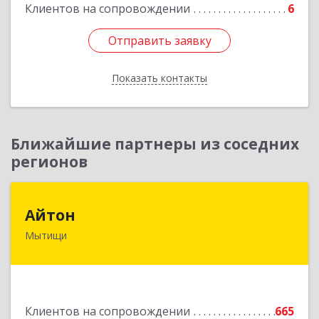
Клиентов на сопровождении
6
Отправить заявку
Отправить заявку
Показать контакты
Назад
Ближайшие партнеры из соседних
регионов
Айтон
Айтон
Мытищи
141006, Московская обл, Мытищи г,
Олимпийский пр-кт, строение 10, пом.1А,8
Подробнее
Клиентов на сопровождении
665