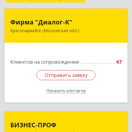
Фирма "Диалог-К"
Фирма "Диалог-К"
Красноармейск (Московская обл.)
141292, Московская обл, Красноармейск г,
Комсомольская ул, дом № 4, пом.25
Подробнее
Клиентов на сопровождении
67
Отправить заявку
Отправить заявку
Показать контакты
Назад
БИЗНЕС-ПРОФ
БИЗНЕС-ПРОФ