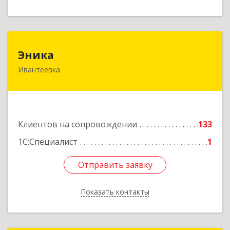
Эника
Эника
Ивантеевка
141280, Московская обл, г.о. Пушкинский,
Ивантеевка г, Заводская ул, дом № 12, кв.1
Подробнее
Клиентов на сопровождении
133
1С:Специалист
1
Отправить заявку
Отправить заявку
Показать контакты
Назад