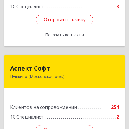
1С:Специалист
8
Отправить заявку
Отправить заявку
Показать контакты
Назад
Аспект Софт
Аспект Софт
Пушкино (Московская обл.)
141205, Московская обл, Пушкинский р-н,
Пушкино г, Московский пр-кт, дом № 44, пом.4
Подробнее
Клиентов на сопровождении
254
1С:Специалист
2