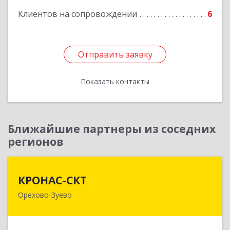
Клиентов на сопровождении
6
Отправить заявку
Отправить заявку
Показать контакты
Назад
Ближайшие партнеры из соседних
регионов
КРОНАС-СКТ
КРОНАС-СКТ
Орехово-Зуево
142600, Московская обл, Орехово-Зуево г,
Бабушкина ул, дом № 2А, пом.31