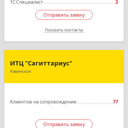
1С:Специалист
3
Отправить заявку
Отправить заявку
Показать контакты
Назад
ИТЦ "Сагиттариус"
ИТЦ "Сагиттариус"
Раменское
140103, Московская обл, Раменское г,
Приборостроителей ул, дом № 16А, кв.16
Подробнее
Клиентов на сопровождении
77
Отправить заявку
Отправить заявку