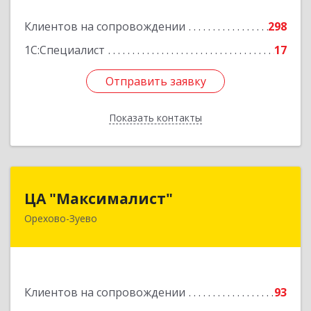
Подробнее
Клиентов на сопровождении
298
1С:Специалист
17
Отправить заявку
Отправить заявку
Показать контакты
Назад
ЦА "Максималист"
ЦА "Максималист"
Орехово-Зуево
142600, Московская обл, Орехово-Зуево г,
Ленина ул, дом № 78
Подробнее
Клиентов на сопровождении
93