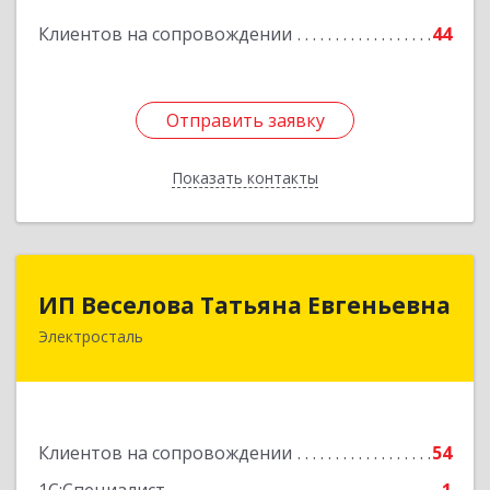
Клиентов на сопровождении
44
Подробнее
Отправить заявку
Отправить заявку
Показать контакты
Назад
ИП Веселова Татьяна Евгеньевна
ИП Веселова Татьяна Евгеньевна
Электросталь
144000, Московская обл, Электросталь г,
Николаева ул, дом № 6, кв.6
Подробнее
Клиентов на сопровождении
54