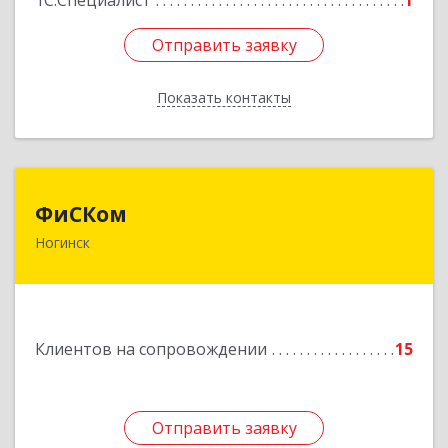
1С:Специалист
1
Отправить заявку
Отправить заявку
Показать контакты
Назад
ФиСКом
ФиСКом
Ногинск
142403, Московская обл., г.Ногинск,
ул.Ремесленная, д.1, пом.33
Подробнее
Клиентов на сопровождении
15
Отправить заявку
Отправить заявку