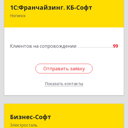
1С:Франчайзинг. КБ-Софт
1С:Франчайзинг. КБ-Софт
Ногинск
142400, Московская обл, г.о Богородский,
Ногинск г, Индустриальная ул, Здание № 41В,
оф.449
Подробнее
Клиентов на сопровождении
99
Отправить заявку
Отправить заявку
Показать контакты
Назад
Бизнес-Софт
Бизнес-Софт
Электросталь
144000, Московская обл, Электросталь г, Карла