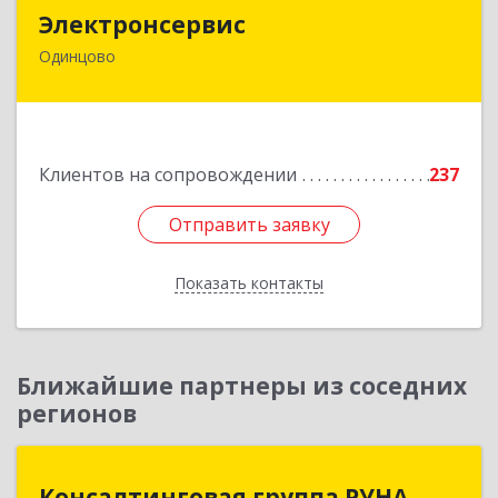
Электронсервис
Электронсервис
Одинцово
143050, Московская обл, Одинцовский р-н,
Большие Вяземы рп, Ямская ул, владение № 4,
строение 27
Подробнее
Клиентов на сопровождении
237
Отправить заявку
Отправить заявку
Показать контакты
Назад
Ближайшие партнеры из соседних
регионов
Консалтинговая группа РУНА
Консалтинговая группа РУНА