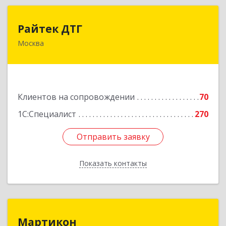
Райтек ДТГ
Райтек ДТГ
Москва
123112, Москва г, вн.тер.г. муниципальный
округ Пресненский, Пресненская наб, дом № 8,
строение 1, пом.625М
Подробнее
Клиентов на сопровождении
70
1С:Специалист
270
Отправить заявку
Отправить заявку
Показать контакты
Назад
Мартикон
Мартикон