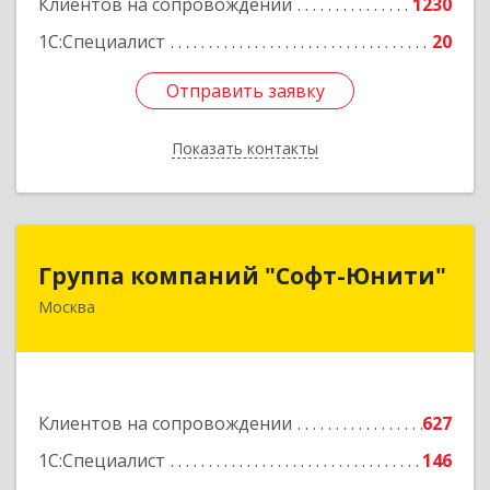
Клиентов на сопровождении
1230
1С:Специалист
20
Отправить заявку
Отправить заявку
Показать контакты
Назад
Группа компаний "Софт-Юнити"
Группа компаний "Софт-Юнити"
Москва
119334, Москва г, вн.тер.г. муниципальный
округ Донской, 5-й Донской проезд, дом № 17,
пом.2/5
Подробнее
Клиентов на сопровождении
627
1С:Специалист
146