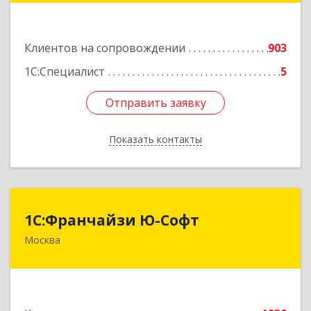
Подробнее
Клиентов на сопровождении
903
1С:Специалист
5
Отправить заявку
Отправить заявку
Показать контакты
Назад
1С:Франчайзи Ю-Софт
1С:Франчайзи Ю-Софт
Москва
117149, Москва г, вн.тер.г. муниципальный
округ Зюзино, Азовская ул, дом № 6, корпус 3
Подробнее