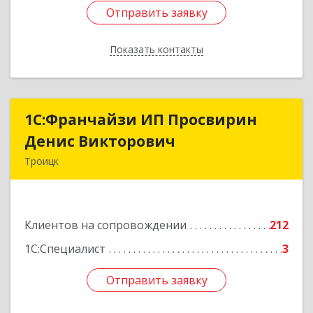
Отправить заявку
Отправить заявку
Показать контакты
Назад
1C:Франчайзи ИП Просвирин
1C:Франчайзи ИП Просвирин
Денис Викторович
Денис Викторович
Троицк
108842, Москва г, вн.тер.г. городской округ
Троицк, Троицк г, Городская ул, дом № 14,
кв.158
Клиентов на сопровождении
212
Подробнее
1С:Специалист
3
Отправить заявку
Отправить заявку