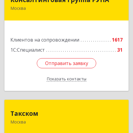
Москва
117218, Москва г, Кржижановского ул, дом №
29, корпус 1
Подробнее
Клиентов на сопровождении
1617
1С:Специалист
31
Отправить заявку
Отправить заявку
Показать контакты
Назад
Такском
Такском
Москва
119034, Москва г, Барыковский пер, дом №
4,стр.2