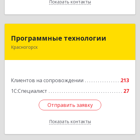
Показать контакты
Назад
Программные технологии
Программные технологии
Красногорск
143408, Московская обл, Красногорский р-н,
Красногорск г, Ленина ул, дом № 45, оф.40
Подробнее
Клиентов на сопровождении
213
1С:Специалист
27
Отправить заявку
Отправить заявку
Показать контакты
Назад