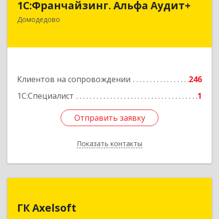
1С:Франчайзинг. Альфа Аудит+
142001, Московская обл, Домодедово г,
Домодедово
Северный мкр, Каширское ш, дом № 7, оф.41
Подробнее
Клиентов на сопровождении
246
1С:Специалист
1
Отправить заявку
Отправить заявку
Показать контакты
Назад
ГК Axelsoft
ГК Axelsoft
142701, Московская обл, Ленинский р-н,