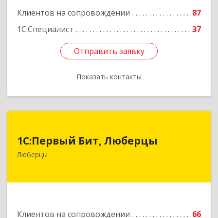
Клиентов на сопровождении
87
1С:Специалист
37
Отправить заявку
Отправить заявку
Показать контакты
Назад
1С:Первый Бит, Люберцы
1С:Первый Бит, Люберцы
140009, Московская обл, Люберецкий р-н,
Люберцы
Люберцы г, Митрофанова ул, дом № 20А, оф.15
Подробнее
Клиентов на сопровождении
66