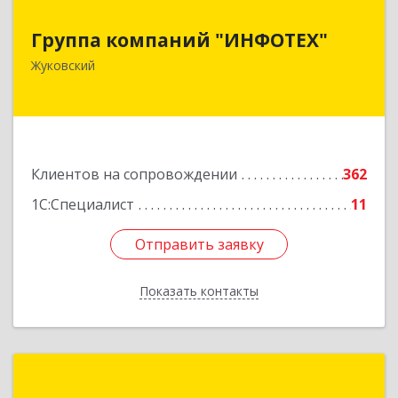
Группа компаний "ИНФОТЕХ"
Группа компаний "ИНФОТЕХ"
140180, Московская обл, Жуковский г, Чкалова
Жуковский
ул, дом № 37
Подробнее
Клиентов на сопровождении
362
1С:Специалист
11
Отправить заявку
Отправить заявку
Показать контакты
Назад
1С:Франчайзинг. Альфа Аудит+