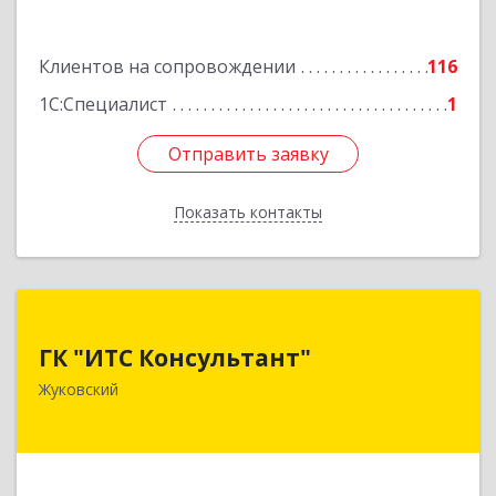
Подробнее
Клиентов на сопровождении
116
1С:Специалист
1
Отправить заявку
Отправить заявку
Показать контакты
Назад
ГК "ИТС Консультант"
ГК "ИТС Консультант"
140181, Московская обл, Жуковский г,
Жуковский
Ломоносова ул, дом № 29А, этаж 2, пом.3
Подробнее