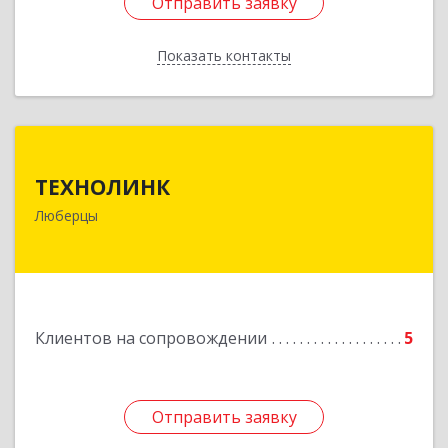
Отправить заявку
Отправить заявку
Показать контакты
Назад
ТЕХНОЛИНК
ТЕХНОЛИНК
140014, г.Люберцы, Октябрьский просп., д.373
Люберцы
Подробнее
Клиентов на сопровождении
5
Отправить заявку
Отправить заявку