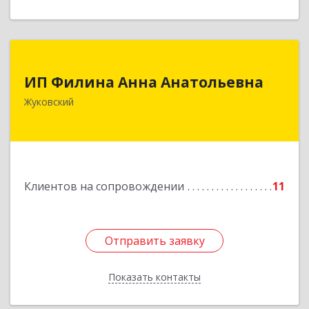
ИП Филина Анна Анатольевна
ИП Филина Анна Анатольевна
140180, Московская обл, Жуковский г,
Жуковский
Баженова ул, дом № 19, кв.20
Подробнее
Клиентов на сопровождении
11
Отправить заявку
Отправить заявку
Показать контакты
Назад