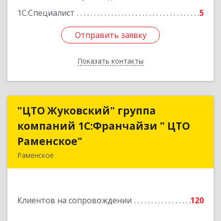
1С:Специалист
5
Отправить заявку
Отправить заявку
Показать контакты
Назад
"ЦТО Жуковский" группа
"ЦТО Жуковский" группа
компаний 1С:Франчайзи " ЦТО
компаний 1С:Франчайзи " ЦТО
Раменское"
Раменское"
Раменское
140100, Московская обл, Раменское г, Дергаево
д, Центральная ул, дом № 58А
Клиентов на сопровождении
120
Подробнее