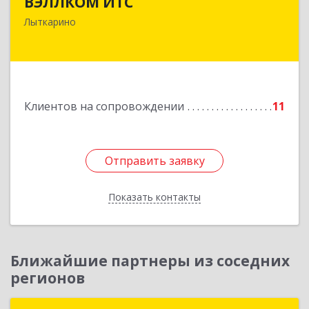
ВЭЛЛКОМ ИТС
140081, Московская обл, Лыткарино г.о.,
Лыткарино
Лыткарино г, Первомайская ул, дом № 3/5,
пом.1
Подробнее
Клиентов на сопровождении
11
Отправить заявку
Отправить заявку
Показать контакты
Назад
Ближайшие партнеры из соседних
регионов