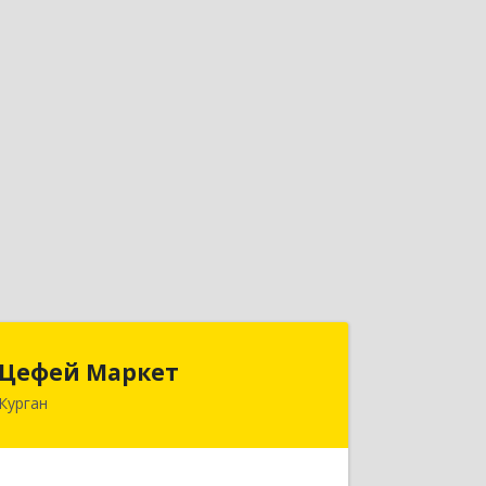
Цефей Маркет
Цефей Маркет
Курган
640002, Курганская обл, Курган г,
М.Горького ул, дом № 35/1