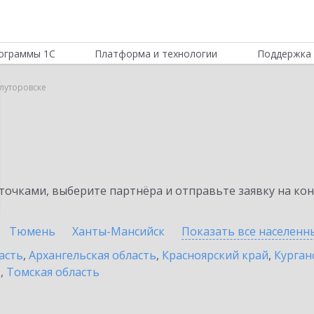
ограммы 1С
Платформа и технологии
Поддержка 
Ялуторовске
очками, выберите партнёра и отправьте заявку на ко
Тюмень
Ханты-Мансийск
Показать все населен
асть
,
Архангельская область
,
Красноярский край
,
Курган
ь
,
Томская область