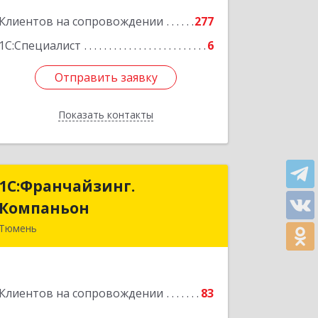
Подробнее
Клиентов на сопровождении
277
1С:Специалист
6
Отправить заявку
Отправить заявку
Показать контакты
Назад
1С:Франчайзинг.
1С:Франчайзинг.
Компаньон
Компаньон
Тюмень
625049, Тюменская обл, Тюмень г,
Магнитогорская ул, дом № 11, корпус
1, оф.19
Клиентов на сопровождении
83
Подробнее