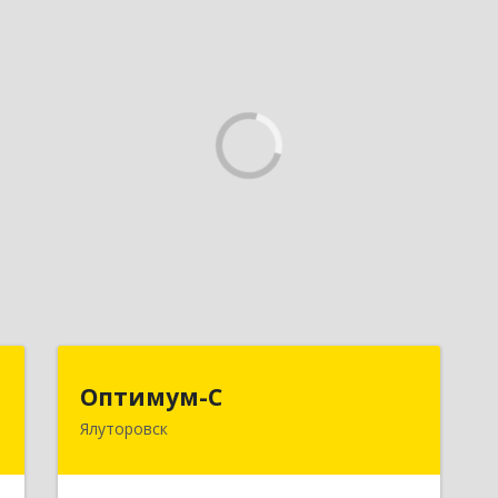
н
Оптимум-С
Оптимум-С
Ялуторовск
й
Подробнее
№
8