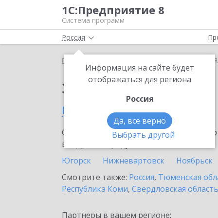
1С:Предприятие 8
Система программ
Россия
Пр
Главная
Сервисы ИТС
1С:ЕГИСЗ
1С:ЕГИСЗ в 
Информация на сайте будет
отображаться для региона
Заказать 1С:ЕГИСЗ
Россия
в Ялуторовске
Да, все верно
Ознакомьтесь с информационными карт
Выбрать другой
внедрение продукта.
Югорск
Нижневартовск
Ноябрьск
Смотрите также:
Россия
,
Тюменская обл
Республика Коми
,
Свердловская област
Партнеры в вашем регионе: