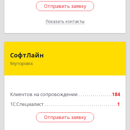
Отправить заявку
Отправить заявку
Показать контакты
Назад
СофтЛайн
СофтЛайн
Ялуторовск
627010, Тюменская обл, Ялуторовский р-н,
Ялуторовск г, Ленина ул, дом № 28
Подробнее
Клиентов на сопровождении
184
1С:Специалист
1
Отправить заявку
Отправить заявку