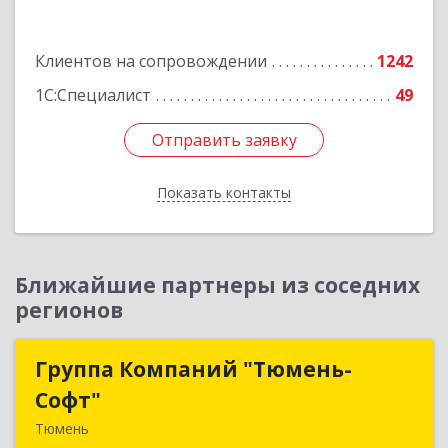
Подробнее
Клиентов на сопровождении
1242
1С:Специалист
49
Отправить заявку
Отправить заявку
Показать контакты
Назад
Ближайшие партнеры из соседних
регионов
Группа Компаний "Тюмень-
Группа Компаний "Тюмень-
Софт"
Софт"
Тюмень