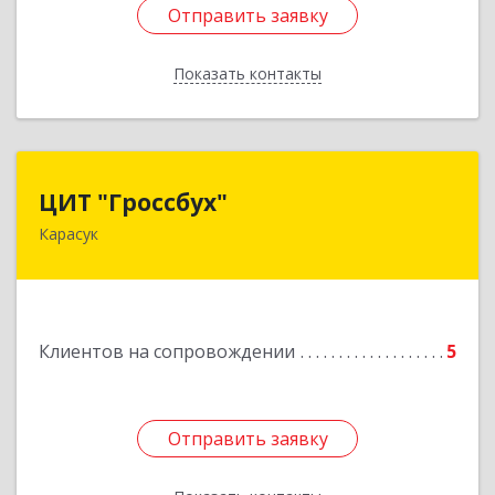
Отправить заявку
Отправить заявку
Показать контакты
Назад
ЦИТ "Гроссбух"
ЦИТ "Гроссбух"
Карасук
632861, Новосибирская обл, Карасукский р-н,
Карасук г, Сорокина ул, дом № 9, оф.3
Подробнее
Клиентов на сопровождении
5
Отправить заявку
Отправить заявку