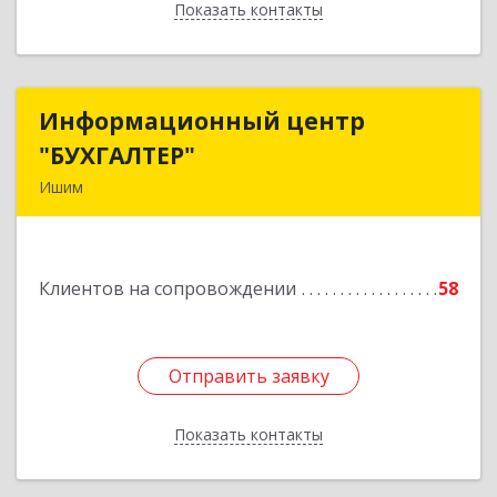
Показать контакты
Назад
Информационный центр
Информационный центр
"БУХГАЛТЕР"
"БУХГАЛТЕР"
Ишим
627750, Тюменская обл, Ишим г, Советская ул,
дом № 16
Клиентов на сопровождении
58
Подробнее
Отправить заявку
Отправить заявку
Показать контакты
Назад