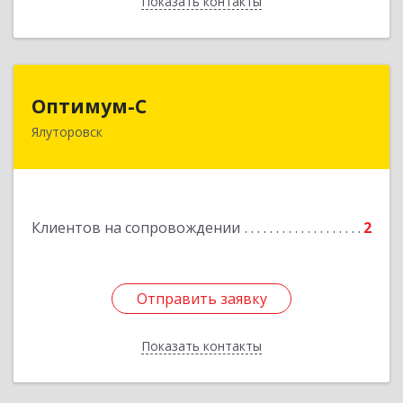
Показать контакты
Назад
Оптимум-С
Оптимум-С
Ялуторовск
Подробнее
Клиентов на сопровождении
2
Отправить заявку
Отправить заявку
Показать контакты
Назад