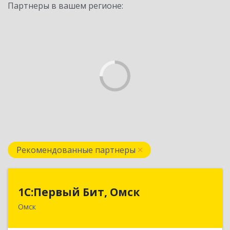
Партнеры в вашем регионе:
Рекомендованные партнеры
1С:Первый Бит, Омск
1С:Первый Бит, Омск
Омск
644099, Омская обл, Омск г, Гагарина ул, дом №
14, оф.208