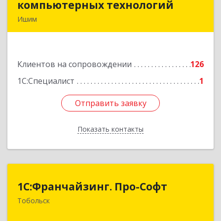
компьютерных технологий
компьютерных технологий
Ишим
627750, Тюменская обл, Ишим г, 30 лет ВЛКСМ
ул, дом № 28/2
Клиентов на сопровождении
126
Подробнее
1С:Специалист
1
Отправить заявку
Отправить заявку
Показать контакты
Назад
1С:Франчайзинг. Про-Софт
1С:Франчайзинг. Про-Софт
Тобольск
626150, Тюменская обл, Тобольск г, Малая
Сибирская, дом № 14 "А"