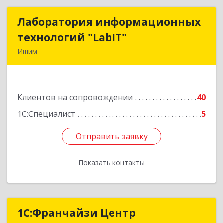
Лаборатория информационных
Лаборатория информационных
технологий "LabIT"
технологий "LabIT"
Ишим
627753, Тюменская обл, Ишимский р-н, Ишим г,
Ф.Энгельса ул, дом № 26
Клиентов на сопровождении
40
Подробнее
1С:Специалист
5
Отправить заявку
Отправить заявку
Показать контакты
Назад
1С:Франчайзи Центр
1С:Франчайзи Центр