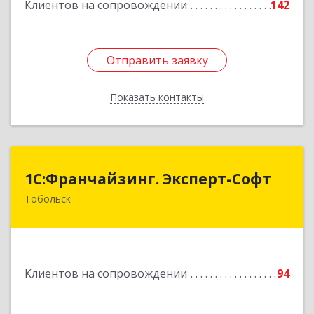
Клиентов на сопровождении
142
Отправить заявку
Отправить заявку
Показать контакты
Назад
1С:Франчайзинг. Эксперт-Софт
1С:Франчайзинг. Эксперт-Софт
Тобольск
626150, Тюменская обл, Тобольск г, 7-й мкр,
дом № 39, пом.8
Подробнее
Клиентов на сопровождении
94