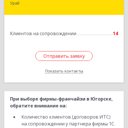
Урай
628284, Ханты-Мансийский Автономный округ
- Югра АО, Урай г, 2-й мкр, дом № 89а, кв.2
Подробнее
Клиентов на сопровождении
14
Отправить заявку
Отправить заявку
Показать контакты
Назад
При выборе фирмы-франчайзи в Югорске,
обратите внимание на:
Количество клиентов (договоров ИТС)
на сопровождении у партнера фирмы 1С.