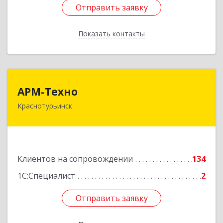
Отправить заявку
Отправить заявку
Показать контакты
Назад
АРМ-Техно
АРМ-Техно
Краснотурьинск
624447, Свердловская обл, Краснотурьинск г,
Чкалова ул, дом № 4, оф.119
Подробнее
Клиентов на сопровождении
134
1С:Специалист
2
Отправить заявку
Отправить заявку