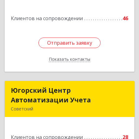
Подробнее
Клиентов на сопровождении
46
Отправить заявку
Отправить заявку
Показать контакты
Назад
Югорский Центр
Югорский Центр
Автоматизации Учета
Автоматизации Учета
Советский
628242, Ханты-Мансийский Автономный округ
- Югра АО, Советский р-н, Советский г, Ленина
ул, дом № 18, оф.9
Клиентов на сопровождении
28