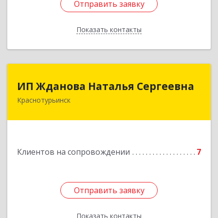
Отправить заявку
Отправить заявку
Показать контакты
Назад
ИП Жданова Наталья Сергеевна
ИП Жданова Наталья Сергеевна
Краснотурьинск
Подробнее
Клиентов на сопровождении
7
Отправить заявку
Отправить заявку
Показать контакты
Назад