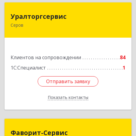
Уралторгсервис
Уралторгсервис
Серов
624980, Свердловская обл, Серов г, Кирова ул,
дом № 2
Подробнее
Клиентов на сопровождении
84
1С:Специалист
1
Отправить заявку
Отправить заявку
Показать контакты
Назад
Фаворит-Сервис
Фаворит-Сервис