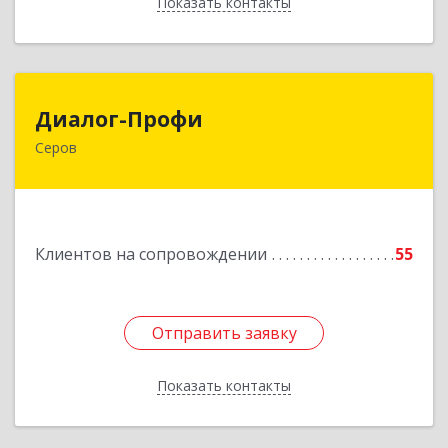
Показать контакты
Назад
Диалог-Профи
Диалог-Профи
Серов
624980, Свердловская обл, Серов г, Короленко
ул, дом № 7/29, кв.2
Подробнее
Клиентов на сопровождении
55
Отправить заявку
Отправить заявку
Показать контакты
Назад