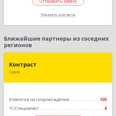
Отправить заявку
Отправить заявку
Показать контакты
Назад
Ближайшие партнеры из соседних
регионов
Контраст
Контраст
Серов
624993, Свердловская обл, Серов г, Ленина ул,
дом № 187
Подробнее
Клиентов на сопровождении
105
1С:Специалист
6