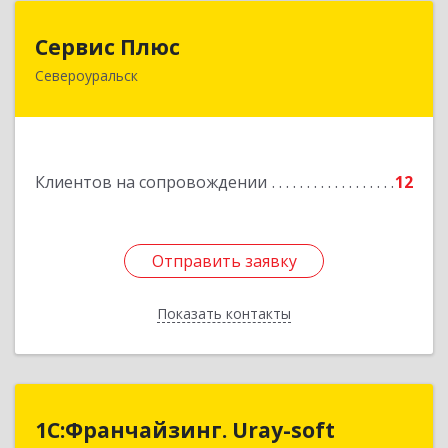
Сервис Плюс
Сервис Плюс
Североуральск
624480, Свердловская обл, Североуральск г,
Ленина ул, дом № 10, кв.оф.1
Подробнее
Клиентов на сопровождении
12
Отправить заявку
Отправить заявку
Показать контакты
Назад
1С:Франчайзинг. Uray-soft
1С:Франчайзинг. Uray-soft