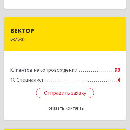
ВЕКТОР
ВЕКТОР
Вельск
165150, Архангельская обл, Вельский р-н,
Вельск г, Конева ул, дом № 16А, строение 2
Подробнее
Клиентов на сопровождении
98
1С:Специалист
4
Отправить заявку
Отправить заявку
Показать контакты
Назад