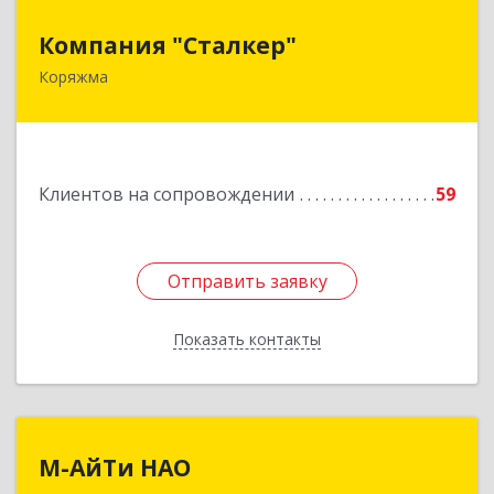
Компания "Сталкер"
Компания "Сталкер"
Коряжма
165651, Архангельская обл, Коряжма г,
Архангельская ул, дом № 14
Подробнее
Клиентов на сопровождении
59
Отправить заявку
Отправить заявку
Показать контакты
Назад
М-АйТи НАО
М-АйТи НАО