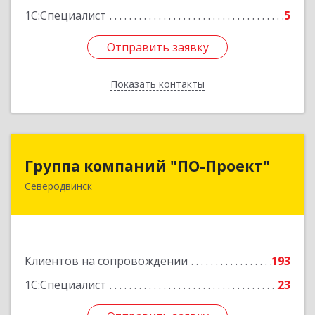
1С:Специалист
5
Отправить заявку
Отправить заявку
Показать контакты
Назад
Группа компаний "ПО-Проект"
Группа компаний "ПО-Проект"
Северодвинск
164500, Архангельская обл, Северодвинск г,
Бойчука ул, дом № 3, оф.401
Подробнее
Клиентов на сопровождении
193
1С:Специалист
23