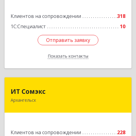
Подробнее
Клиентов на сопровождении
318
1С:Специалист
10
Отправить заявку
Отправить заявку
Показать контакты
Назад
ИТ Сомэкс
ИТ Сомэкс
Архангельск
163001, Архангельская обл, Архангельск г,
Советских Космонавтов пр-кт, дом № 176,
оф.13
Подробнее
Клиентов на сопровождении
228