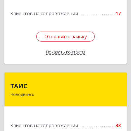
Подробнее
Клиентов на сопровождении
17
Отправить заявку
Отправить заявку
Показать контакты
Назад
ТАИС
ТАИС
Новодвинск
164902, Архангельская обл, Новодвинск г,
Димитрова ул, дом № 4а
Подробнее
Клиентов на сопровождении
33