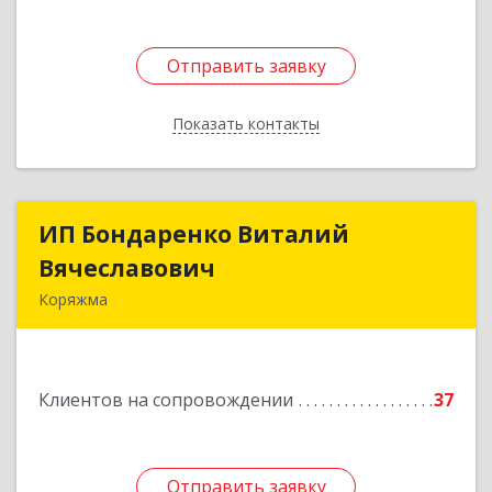
Отправить заявку
Отправить заявку
Показать контакты
Назад
ИП Бондаренко Виталий
ИП Бондаренко Виталий
Вячеславович
Вячеславович
Коряжма
165650, Архангельская обл, Коряжма г,
Набережная им Н.Островского ул, дом № 38
Клиентов на сопровождении
37
Подробнее
Отправить заявку
Отправить заявку