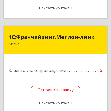
Показать контакты
Назад
1С:Франчайзинг.Мегион-линк
1С:Франчайзинг.Мегион-линк
Мегион
Подробнее
Клиентов на сопровождении
5
Отправить заявку
Отправить заявку
Показать контакты
Назад