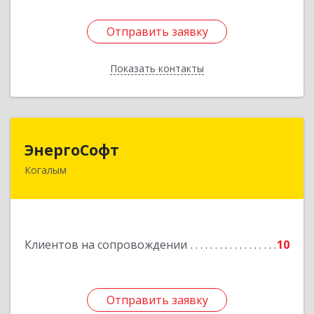
Отправить заявку
Отправить заявку
Показать контакты
Назад
ЭнергоСофт
ЭнергоСофт
Когалым
628485, Ханты-Мансийский Автономный округ
- Югра АО, Когалым г, Сопочинского проезд,
строение 2, оф.18
Подробнее
Клиентов на сопровождении
10
Отправить заявку
Отправить заявку