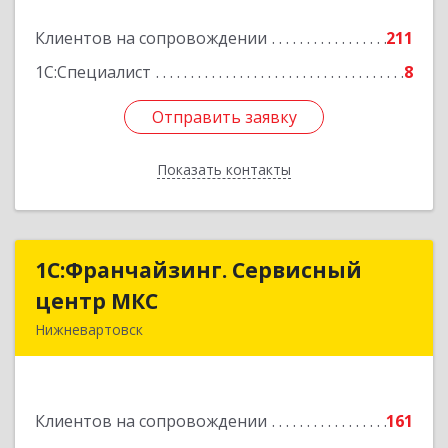
Подробнее
Клиентов на сопровождении
211
1С:Специалист
8
Отправить заявку
Отправить заявку
Показать контакты
Назад
1С:Франчайзинг. Сервисный
1С:Франчайзинг. Сервисный
центр МКС
центр МКС
Нижневартовск
628615, Ханты-Мансийский Автономный округ
- Югра АО, Нижневартовск г, Северная ул, дом
№ 54А, стр.1, оф.112, 202
Клиентов на сопровождении
161
Подробнее