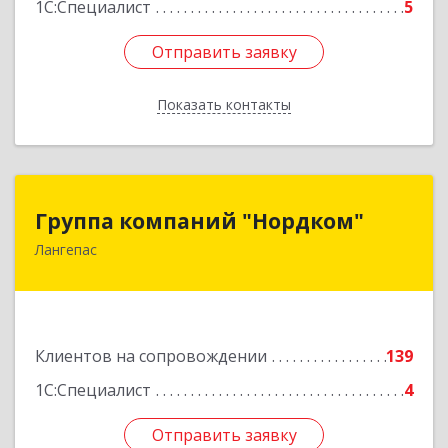
1С:Специалист
5
Отправить заявку
Отправить заявку
Показать контакты
Назад
Группа компаний "Нордком"
Группа компаний "Нордком"
Лангепас
628672, Тюменская обл, Лангепас г., Солнечная
ул., дом № 21/1, каб.313
Подробнее
Клиентов на сопровождении
139
1С:Специалист
4
Отправить заявку
Отправить заявку