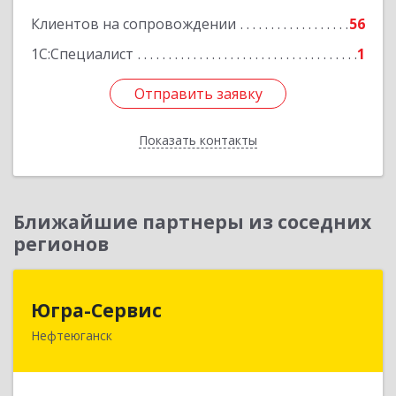
Клиентов на сопровождении
56
1С:Специалист
1
Отправить заявку
Отправить заявку
Показать контакты
Назад
Ближайшие партнеры из соседних
регионов
Югра-Сервис
Югра-Сервис
Нефтеюганск
628303, Ханты-Мансийский Автономный округ
- Югра АО, Нефтеюганск г, 6-й мкр, дом № 3,
кв.175