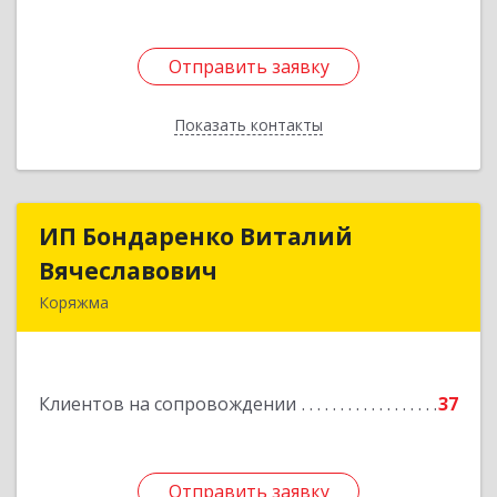
Отправить заявку
Отправить заявку
Показать контакты
Назад
ИП Бондаренко Виталий
ИП Бондаренко Виталий
Вячеславович
Вячеславович
Коряжма
165650, Архангельская обл, Коряжма г,
Набережная им Н.Островского ул, дом № 38
Клиентов на сопровождении
37
Подробнее
Отправить заявку
Отправить заявку