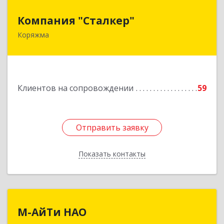
Компания "Сталкер"
Компания "Сталкер"
Коряжма
165651, Архангельская обл, Коряжма г,
Архангельская ул, дом № 14
Подробнее
Клиентов на сопровождении
59
Отправить заявку
Отправить заявку
Показать контакты
Назад
М-АйТи НАО
М-АйТи НАО