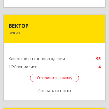
ВЕКТОР
ВЕКТОР
Вельск
165150, Архангельская обл, Вельский р-н,
Вельск г, Конева ул, дом № 16А, строение 2
Подробнее
Клиентов на сопровождении
98
1С:Специалист
4
Отправить заявку
Отправить заявку
Показать контакты
Назад