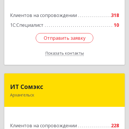
Подробнее
Клиентов на сопровождении
318
1С:Специалист
10
Отправить заявку
Отправить заявку
Показать контакты
Назад
ИТ Сомэкс
ИТ Сомэкс
Архангельск
163001, Архангельская обл, Архангельск г,
Советских Космонавтов пр-кт, дом № 176,
оф.13
Подробнее
Клиентов на сопровождении
228