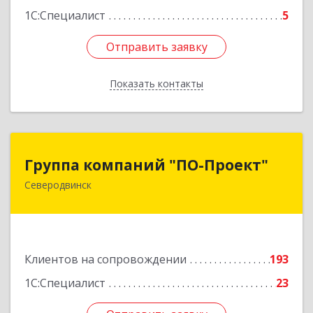
1С:Специалист
5
Отправить заявку
Отправить заявку
Показать контакты
Назад
Группа компаний "ПО-Проект"
Группа компаний "ПО-Проект"
Северодвинск
164500, Архангельская обл, Северодвинск г,
Бойчука ул, дом № 3, оф.401
Подробнее
Клиентов на сопровождении
193
1С:Специалист
23