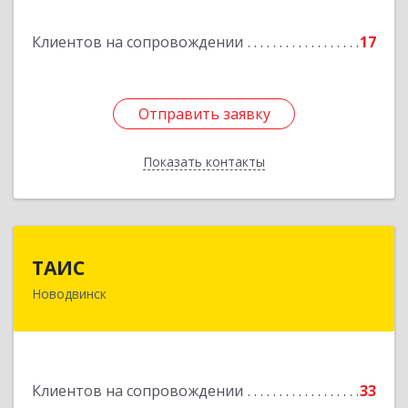
Подробнее
Клиентов на сопровождении
17
Отправить заявку
Отправить заявку
Показать контакты
Назад
ТАИС
ТАИС
Новодвинск
164902, Архангельская обл, Новодвинск г,
Димитрова ул, дом № 4а
Подробнее
Клиентов на сопровождении
33