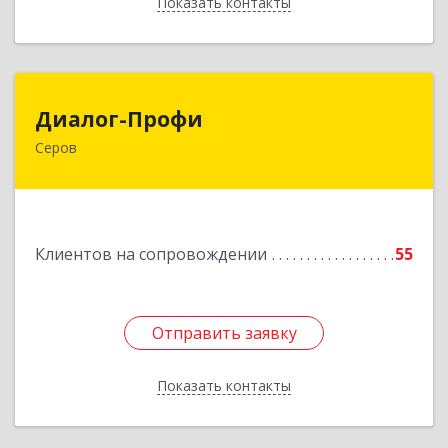
Показать контакты
Назад
Диалог-Профи
Диалог-Профи
Серов
624980, Свердловская обл, Серов г, Короленко
ул, дом № 7/29, кв.2
Подробнее
Клиентов на сопровождении
55
Отправить заявку
Отправить заявку
Показать контакты
Назад