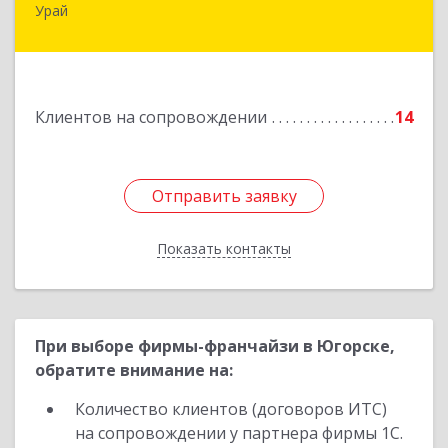
Урай
628284, Ханты-Мансийский Автономный округ
- Югра АО, Урай г, 2-й мкр, дом № 89а, кв.2
Подробнее
Клиентов на сопровождении
14
Отправить заявку
Отправить заявку
Показать контакты
Назад
При выборе фирмы-франчайзи в Югорске,
обратите внимание на:
Количество клиентов (договоров ИТС)
на сопровождении у партнера фирмы 1С.