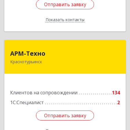
Отправить заявку
Отправить заявку
Показать контакты
Назад
АРМ-Техно
АРМ-Техно
Краснотурьинск
624447, Свердловская обл, Краснотурьинск г,
Чкалова ул, дом № 4, оф.119
Подробнее
Клиентов на сопровождении
134
1С:Специалист
2
Отправить заявку
Отправить заявку