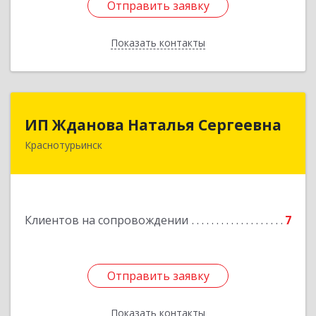
Отправить заявку
Отправить заявку
Показать контакты
Назад
ИП Жданова Наталья Сергеевна
ИП Жданова Наталья Сергеевна
Краснотурьинск
Подробнее
Клиентов на сопровождении
7
Отправить заявку
Отправить заявку
Показать контакты
Назад