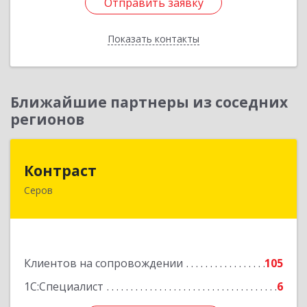
Отправить заявку
Отправить заявку
Показать контакты
Назад
Ближайшие партнеры из соседних
регионов
Контраст
Контраст
Серов
624993, Свердловская обл, Серов г, Ленина ул,
дом № 187
Подробнее
Клиентов на сопровождении
105
1С:Специалист
6