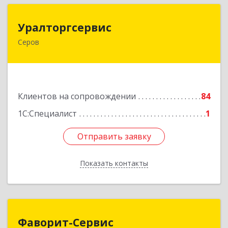
Уралторгсервис
Уралторгсервис
Серов
624980, Свердловская обл, Серов г, Кирова ул,
дом № 2
Подробнее
Клиентов на сопровождении
84
1С:Специалист
1
Отправить заявку
Отправить заявку
Показать контакты
Назад
Фаворит-Сервис
Фаворит-Сервис