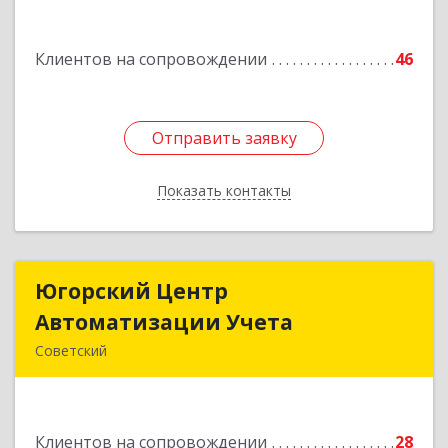
Подробнее
Клиентов на сопровождении
46
Отправить заявку
Отправить заявку
Показать контакты
Назад
Югорский Центр
Югорский Центр
Автоматизации Учета
Автоматизации Учета
Советский
628242, Ханты-Мансийский Автономный округ
- Югра АО, Советский р-н, Советский г, Ленина
ул, дом № 18, оф.9
Клиентов на сопровождении
28