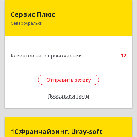
Сервис Плюс
Сервис Плюс
Североуральск
624480, Свердловская обл, Североуральск г,
Ленина ул, дом № 10, кв.оф.1
Подробнее
Клиентов на сопровождении
12
Отправить заявку
Отправить заявку
Показать контакты
Назад
1С:Франчайзинг. Uray-soft
1С:Франчайзинг. Uray-soft