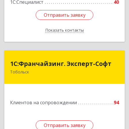
1С:Специалист
40
Отправить заявку
Отправить заявку
Показать контакты
Назад
1С:Франчайзинг. Эксперт-Софт
1С:Франчайзинг. Эксперт-Софт
Тобольск
626150, Тюменская обл, Тобольск г, 7-й мкр,
дом № 39, пом.8
Подробнее
Клиентов на сопровождении
94
Отправить заявку
Отправить заявку