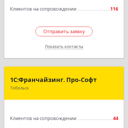
Подробнее
Клиентов на сопровождении
116
Отправить заявку
Отправить заявку
Показать контакты
Назад
1С:Франчайзинг. Про-Софт
1С:Франчайзинг. Про-Софт
Тобольск
626150, Тюменская обл, Тобольск г, Малая
Сибирская, дом № 14 "А"
Подробнее
Клиентов на сопровождении
44