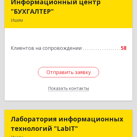
Информационный центр
Информационный центр
"БУХГАЛТЕР"
"БУХГАЛТЕР"
Ишим
627750, Тюменская обл, Ишим г, Советская ул,
дом № 16
Клиентов на сопровождении
58
Подробнее
Отправить заявку
Отправить заявку
Показать контакты
Назад
Лаборатория информационных
Лаборатория информационных
технологий "LabIT"
технологий "LabIT"