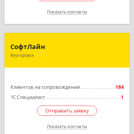
Показать контакты
Назад
СофтЛайн
СофтЛайн
Ялуторовск
627010, Тюменская обл, Ялуторовский р-н,
Ялуторовск г, Ленина ул, дом № 28
Подробнее
Клиентов на сопровождении
184
1С:Специалист
1
Отправить заявку
Отправить заявку
Показать контакты
Назад