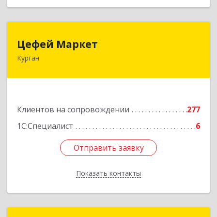
Цефей Маркет
Цефей Маркет
Курган
640002, Курганская обл, Курган г, М.Горького
ул, дом № 35/1
Подробнее
Клиентов на сопровождении
277
1С:Специалист
6
Отправить заявку
Отправить заявку
Показать контакты
Назад