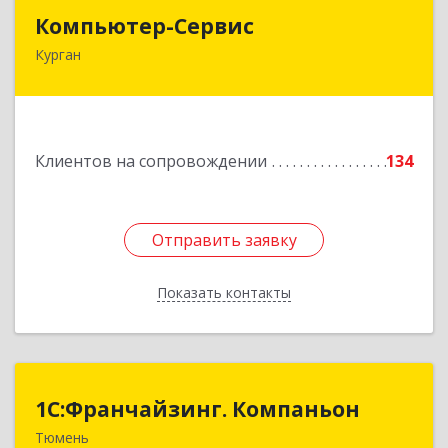
Компьютер-Сервис
Компьютер-Сервис
Курган
640022, Курганская обл, Курган г, Василия
Блюхера ул, дом № 30, пом.1
Подробнее
Клиентов на сопровождении
134
Отправить заявку
Отправить заявку
Показать контакты
Назад
1С:Франчайзинг. Компаньон
1С:Франчайзинг. Компаньон
Тюмень
625049, Тюменская обл, Тюмень г,