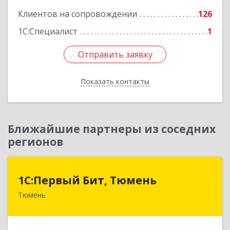
Клиентов на сопровождении
126
Подробнее
1С:Специалист
1
Отправить заявку
Отправить заявку
Показать контакты
Назад
Ближайшие партнеры из соседних
регионов
1С:Первый Бит, Тюмень
1С:Первый Бит, Тюмень
Тюмень
625000, Тюменская обл, Тюмень г, Республики
ул, дом № 61, оф.712