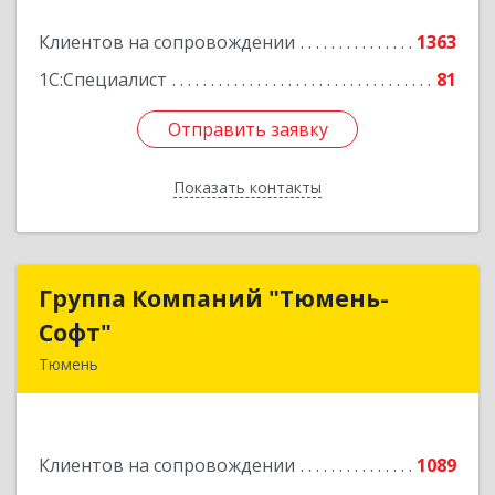
Подробнее
Клиентов на сопровождении
1363
1С:Специалист
81
Отправить заявку
Отправить заявку
Показать контакты
Назад
Группа Компаний "Тюмень-
Группа Компаний "Тюмень-
Софт"
Софт"
Тюмень
625048, Тюменская обл, Тюмень г, Салтыкова-
Щедрина ул, дом № 44/4
Клиентов на сопровождении
1089
Подробнее