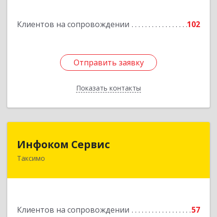
Подробнее
Клиентов на сопровождении
102
Отправить заявку
Отправить заявку
Показать контакты
Назад
Инфоком Сервис
Инфоком Сервис
Таксимо
671560, Республика Бурятия, Муйский р-н, пгт.
Таксимо, ул. Железнодорожников, дом 14
Подробнее
Клиентов на сопровождении
57