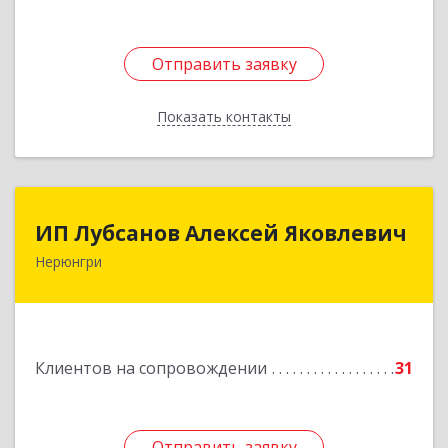
Отправить заявку
Отправить заявку
Показать контакты
Назад
ИП Лубсанов Алексей Яковлевич
ИП Лубсанов Алексей Яковлевич
Нерюнгри
675002, Амурская область, г. Благовещенск, ул.
Краснофлотская ,77/1, кв.38
Подробнее
Клиентов на сопровождении
31
Отправить заявку
Отправить заявку