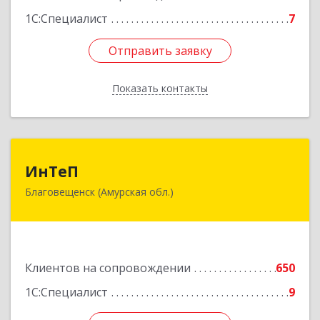
1С:Специалист
7
Отправить заявку
Отправить заявку
Показать контакты
Назад
ИнТеП
ИнТеП
Благовещенск (Амурская обл.)
675000, Амурская обл, Благовещенск г,
Горького ул, дом № 172/1
Подробнее
Клиентов на сопровождении
650
1С:Специалист
9