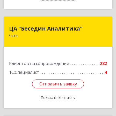
ЦА "Беседин Аналитика"
ЦА "Беседин Аналитика"
Чита
672039, Забайкальский край, Чита г,
Красноярская ул, дом № 24, корпус а, оф.401
Подробнее
Клиентов на сопровождении
282
1С:Специалист
4
Отправить заявку
Отправить заявку
Показать контакты
Назад