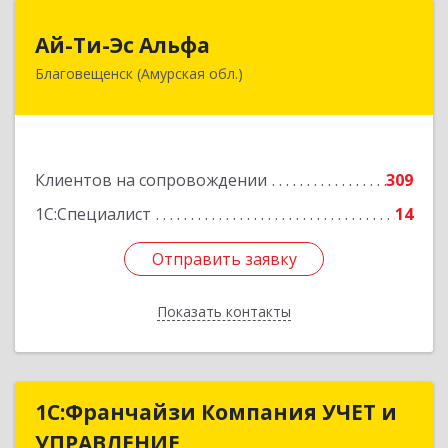
Ай-Ти-Эс Альфа
Ай-Ти-Эс Альфа
Благовещенск (Амурская обл.)
675000, Амурская обл, Благовещенск г, Зейская
ул, дом № 134, оф.515
Подробнее
Клиентов на сопровождении
309
1С:Специалист
14
Отправить заявку
Отправить заявку
Показать контакты
Назад
1С:Франчайзи Компания УЧЕТ и
1С:Франчайзи Компания УЧЕТ и
УПРАВЛЕНИЕ
УПРАВЛЕНИЕ