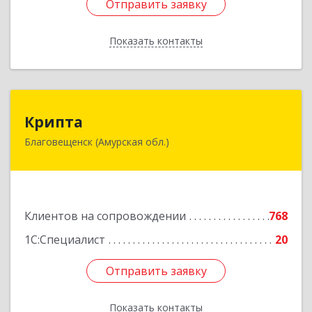
Отправить заявку
Отправить заявку
Показать контакты
Назад
Крипта
Крипта
Благовещенск (Амурская обл.)
675000, Амурская обл, Благовещенск г,
Амурская ул, дом № 236, оф.7-8
Подробнее
Клиентов на сопровождении
768
1С:Специалист
20
Отправить заявку
Отправить заявку
Показать контакты
Назад