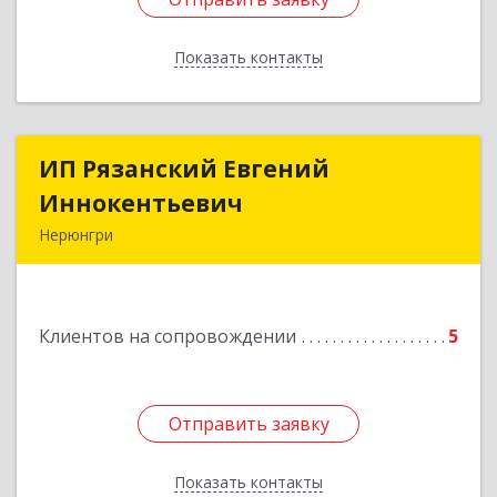
Показать контакты
Назад
ИП Рязанский Евгений
ИП Рязанский Евгений
Иннокентьевич
Иннокентьевич
Нерюнгри
678967, Саха /Якутия/ Респ, Нерюнгри г,
Дружбы Народов пр-кт, дом № 14
Клиентов на сопровождении
5
Подробнее
Отправить заявку
Отправить заявку
Показать контакты
Назад