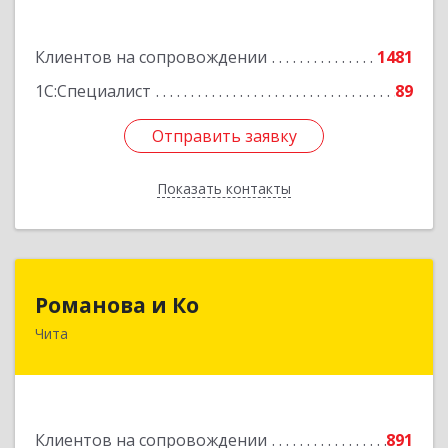
Подробнее
Клиентов на сопровождении
1481
1С:Специалист
89
Отправить заявку
Отправить заявку
Показать контакты
Назад
Романова и Ко
Романова и Ко
Чита
672000, Забайкальский край, Чита г, Анохина
ул, дом № 91, оф.703, а/я 1062
Подробнее
Клиентов на сопровождении
891