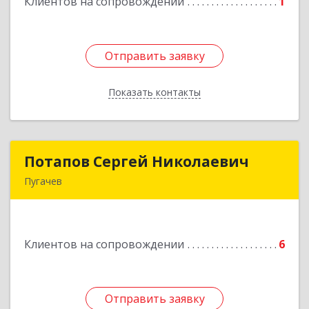
Клиентов на сопровождении
1
Отправить заявку
Отправить заявку
Показать контакты
Назад
Потапов Сергей Николаевич
Потапов Сергей Николаевич
Пугачев
413 720, Пугачев, ул.Топорковская,д.153
Подробнее
Клиентов на сопровождении
6
Отправить заявку
Отправить заявку