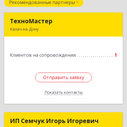
Рекомендованные партнеры
ТехноМастер
ТехноМастер
Калач-на-Дону
404503, Волгоградская обл, Калач-на-Дону г,
Пархоменко ул, дом № 4, кв. 56
Клиентов на сопровождении
1
Подробнее
Отправить заявку
Отправить заявку
Показать контакты
Назад
ИП Семчук Игорь Игоревич
ИП Семчук Игорь Игоревич