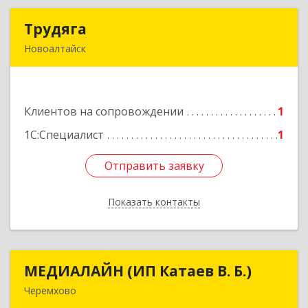
Трудяга
Трудяга
Новоалтайск
658080, Алтайский край, Новоалтайск г,
Прудская ул, дом № 10-21
Клиентов на сопровождении
1
Подробнее
1С:Специалист
1
Отправить заявку
Отправить заявку
Показать контакты
Назад
МЕДИАЛАЙН (ИП Катаев В. Б.)
МЕДИАЛАЙН (ИП Катаев В. Б.)
Черемхово
665413, Иркутская обл, Черемхово г, Ленина ул,