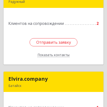
Радужный
628464, ХМАО-Югра, г. Радужный, 1 мкн.,
строение 43
Клиентов на сопровождении
2
Подробнее
Отправить заявку
Отправить заявку
Показать контакты
Назад
Elvira.company
Elvira.company
Батайск
Подробнее