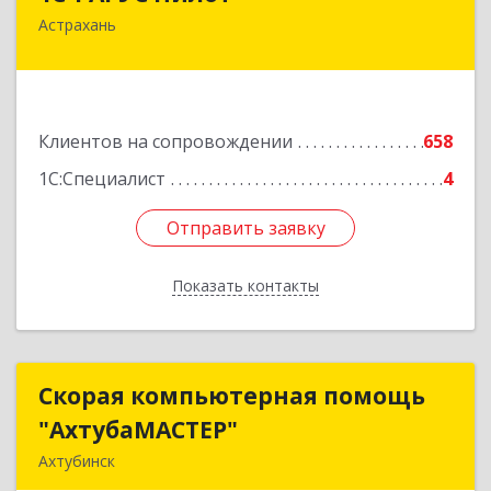
Астрахань
414024, Астраханская обл, Астрахань г,
Бакинская ул, корпус 78, пом.28, КОМ. 31
Подробнее
Клиентов на сопровождении
658
1С:Специалист
4
Отправить заявку
Отправить заявку
Показать контакты
Назад
Скорая компьютерная помощь
Скорая компьютерная помощь
"АхтубаМАСТЕР"
"АхтубаМАСТЕР"
Ахтубинск
416506, Астраханская обл, Ахтубинский р-н,