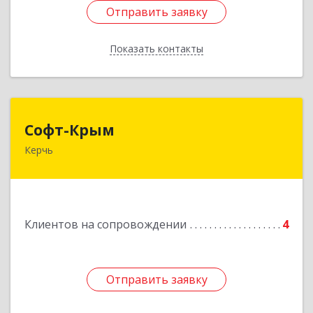
Отправить заявку
Отправить заявку
Показать контакты
Назад
Софт-Крым
Софт-Крым
Керчь
Республика Калмыкия, г. Элиста, ул. Губаревича,
5, офис 304
Подробнее
Клиентов на сопровождении
4
Отправить заявку
Отправить заявку