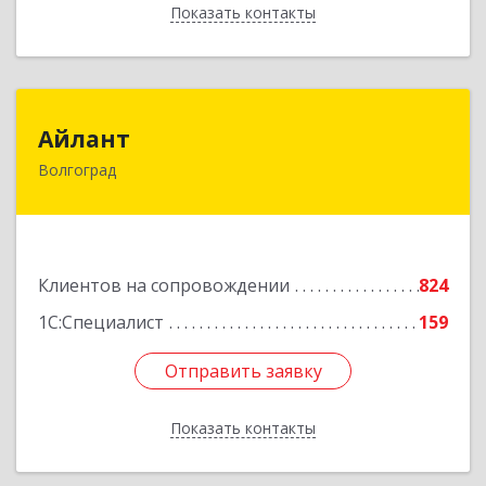
Показать контакты
Назад
Айлант
Айлант
Волгоград
400001, Волгоградская обл, Волгоград г, им
Канунникова ул, дом № 11А
Подробнее
Клиентов на сопровождении
824
1С:Специалист
159
Отправить заявку
Отправить заявку
Показать контакты
Назад