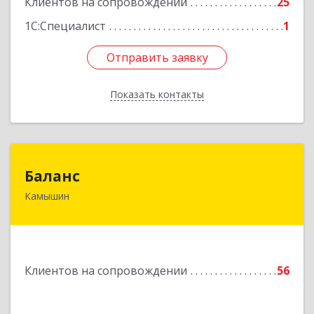
Клиентов на сопровождении
25
1С:Специалист
1
Отправить заявку
Отправить заявку
Показать контакты
Назад
Баланс
Баланс
Камышин
403876, Волгоградская обл, г.о. город Камышин,
Камышин г, 5-й мкр, дом № 63А, каб.37,38,39
Подробнее
Клиентов на сопровождении
56