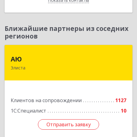
Показать контакты
Назад
Ближайшие партнеры из соседних
регионов
АЮ
АЮ
Элиста
358009, Калмыкия Респ, Элиста г, А.С.Пушкина
ул, дом № 20, оф.407
Подробнее
Клиентов на сопровождении
1127
1С:Специалист
10
Отправить заявку
Отправить заявку