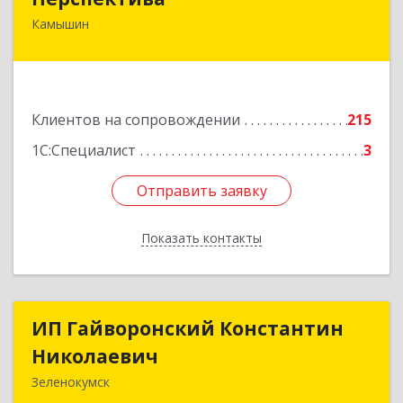
Камышин
403850, Волгоградская обл, Камышин г,
Леонова ул, дом № 26
Подробнее
Клиентов на сопровождении
215
1С:Специалист
3
Отправить заявку
Отправить заявку
Показать контакты
Назад
ИП Гайворонский Константин
ИП Гайворонский Константин
Николаевич
Николаевич
Зеленокумск
357910, Ставропольский край, Советский р-н,