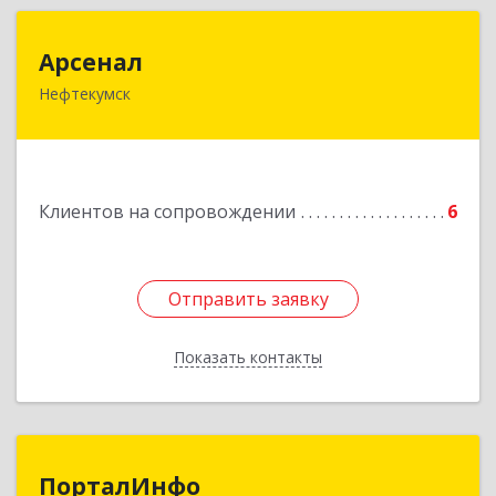
Арсенал
Арсенал
Нефтекумск
Ставропольский край, Нефтекумск г,
Дзержинского ул, дом № 11А
Подробнее
Клиентов на сопровождении
6
Отправить заявку
Отправить заявку
Показать контакты
Назад
ПорталИнфо
ПорталИнфо