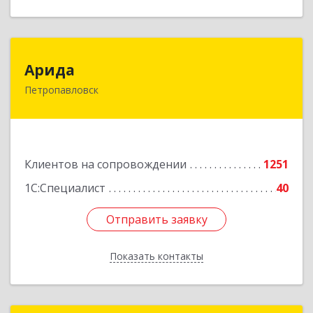
Арида
Арида
Петропавловск
150013, Казахстан, СКО, г.Петропавловск,
ул.Назарбаева, дом 215
Подробнее
Клиентов на сопровождении
1251
1С:Специалист
40
Отправить заявку
Отправить заявку
Показать контакты
Назад