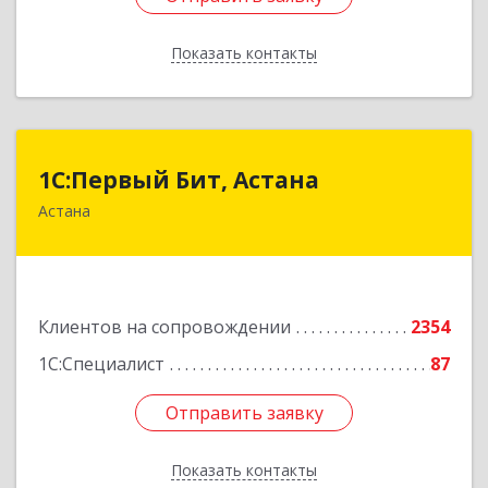
Показать контакты
Назад
1С:Первый Бит, Астана
1С:Первый Бит, Астана
Астана
Республика Казахстан, г. Астана, район
"Байконыр", улица Иманбаева, дом 8/2, офис 7
Подробнее
Клиентов на сопровождении
2354
1С:Специалист
87
Отправить заявку
Отправить заявку
Показать контакты
Назад