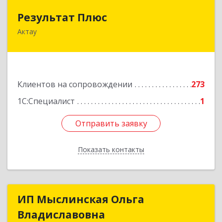
Результат Плюс
Результат Плюс
Актау
Республика Казахстан, Мангистауская область,
г. Актау, 2 микрорайон, 47Б, БЦ "Сункар"
Подробнее
Клиентов на сопровождении
273
1С:Специалист
1
Отправить заявку
Отправить заявку
Показать контакты
Назад
ИП Мыслинская Ольга
ИП Мыслинская Ольга
Владиславовна
Владиславовна