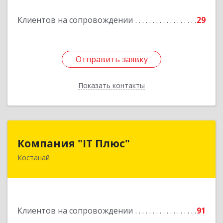
Подробнее
Клиентов на сопровождении
29
Отправить заявку
Отправить заявку
Показать контакты
Назад
Компания "IT Плюс"
Компания "IT Плюс"
Костанай
Казахстан, г. Костанай, ул. Темирбаева 60
Подробнее
Клиентов на сопровождении
91