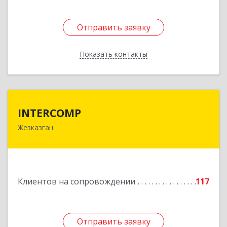
Отправить заявку
Отправить заявку
Показать контакты
Назад
INTERCOMP
INTERCOMP
Жезказган
100600, Республика Казахстан, Карагандинская
область, г.Жезказган, Шевченко, дом № 38
Подробнее
Клиентов на сопровождении
117
Отправить заявку
Отправить заявку