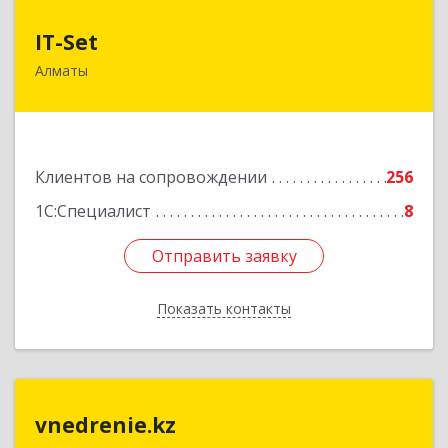
IT-Set
IT-Set
Алматы
050009, РК, г.Алматы, ул. Шевченко/уг. ул.
Радостовца, 165б/72г, к.508
Подробнее
Клиентов на сопровождении
256
1С:Специалист
8
Отправить заявку
Отправить заявку
Показать контакты
Назад
vnedrenie.kz
vnedrenie.kz