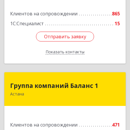
Подробнее
Клиентов на сопровождении
865
1С:Специалист
15
Отправить заявку
Отправить заявку
Показать контакты
Назад
Группа компаний Баланс 1
Группа компаний Баланс 1
Астана
010000 Республика Казахстан, г. Нур-Султан,
район Байконыр, пр. Богенбай Батыр, 56 А, н.п.
75
Подробнее
Клиентов на сопровождении
471