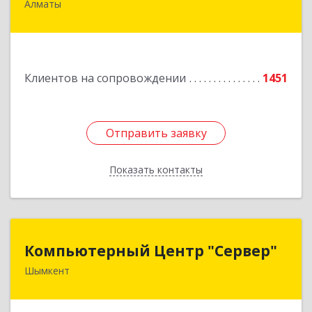
Алматы
Казахстан, г.Алматы, ул.Прокофьева 45-56
Подробнее
Клиентов на сопровождении
1451
Отправить заявку
Отправить заявку
Показать контакты
Назад
Компьютерный Центр "Сервер"
Компьютерный Центр "Сервер"
Шымкент
Казахстан, 160000, г. Шымкент, ул. Казыбек-Би,
д.5