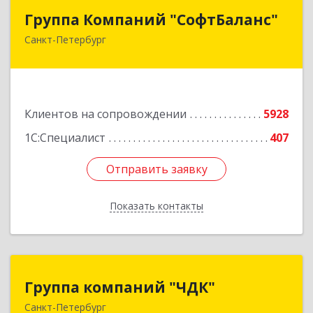
Группа Компаний "СофтБаланс"
Группа Компаний "СофтБаланс"
Санкт-Петербург
195112, Санкт-Петербург г, Заневский пр-кт,
дом № 30, корпус 2, литера А
Подробнее
Клиентов на сопровождении
5928
1С:Специалист
407
Отправить заявку
Отправить заявку
Показать контакты
Назад
Группа компаний "ЧДК"
Группа компаний "ЧДК"
Санкт-Петербург
191119, Санкт-Петербург г, вн.тер.г.