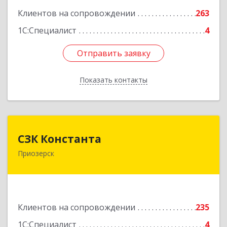
Подробнее
Клиентов на сопровождении
263
1С:Специалист
4
Отправить заявку
Отправить заявку
Показать контакты
Назад
СЗК Константа
СЗК Константа
Приозерск
188760, Ленинградская обл, Приозерск г,
Калинина ул, дом № 29, кв.35
Подробнее
Клиентов на сопровождении
235
1С:Специалист
4