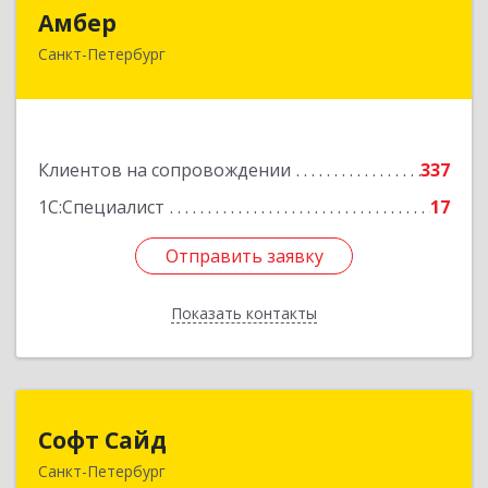
Амбер
Амбер
Санкт-Петербург
191119, Санкт-Петербург г, Правды ул, дом №
16
Подробнее
Клиентов на сопровождении
337
1С:Специалист
17
Отправить заявку
Отправить заявку
Показать контакты
Назад
Софт Сайд
Софт Сайд
Санкт-Петербург
190020, Санкт-Петербург г, Рижский пр, дом №