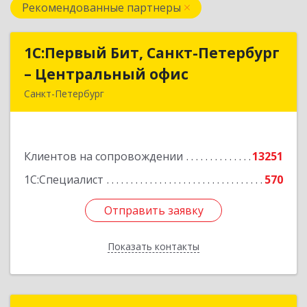
Рекомендованные партнеры
1С:Первый Бит, Санкт-Петербург
1С:Первый Бит, Санкт-Петербург
– Центральный офис
– Центральный офис
Санкт-Петербург
г.Санкт-Петербург, Невский проспект, 10
Подробнее
Клиентов на сопровождении
13251
1С:Специалист
570
Отправить заявку
Отправить заявку
Показать контакты
Назад