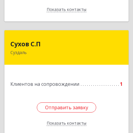
Показать контакты
Назад
Сухов С.П
Сухов С.П
Суздаль
Подробнее
Клиентов на сопровождении
1
Отправить заявку
Отправить заявку
Показать контакты
Назад