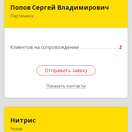
Попов Сергей Владимирович
Попов Сергей Владимирович
Партизанск
692922, Приморский край, г. Находка, ул.
Пограничная, 30-18
Подробнее
Клиентов на сопровождении
2
Отправить заявку
Отправить заявку
Показать контакты
Назад
Нитрис
Нитрис
Чехов
142350, Московская обл, Чехов м.о., Столбовая