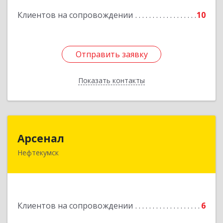
Клиентов на сопровождении
10
Подробнее
Отправить заявку
Отправить заявку
Показать контакты
Назад
Арсенал
Арсенал
Нефтекумск
Ставропольский край, Нефтекумск г,
Дзержинского ул, дом № 11А
Подробнее
Клиентов на сопровождении
6