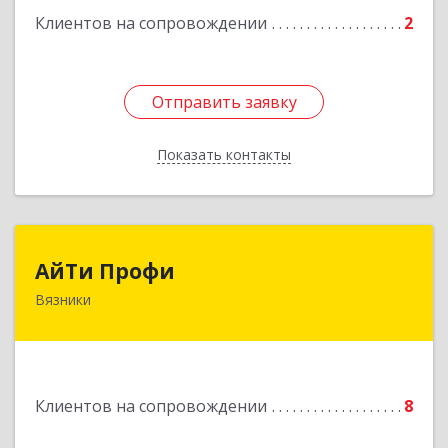
Клиентов на сопровождении
2
Отправить заявку
Отправить заявку
Показать контакты
Назад
АйТи Профи
АйТи Профи
Вязники
Подробнее
Клиентов на сопровождении
8