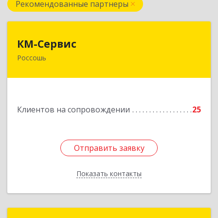
Рекомендованные партнеры
КМ-Сервис
КМ-Сервис
Россошь
396650, Воронежская обл, Россошанский р-н,
Россошь г, Мира ул, дом № 42,2
Подробнее
Клиентов на сопровождении
25
Отправить заявку
Отправить заявку
Показать контакты
Назад