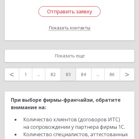
Отправить заявку
Отправить заявку
Показать контакты
Назад
Показать еще
<
>
1
...
82
83
84
...
86
При выборе фирмы-франчайзи, обратите
внимание на:
Количество клиентов (договоров ИТС)
на сопровождении у партнера фирмы 1С.
Количество специалистов, аттестованных