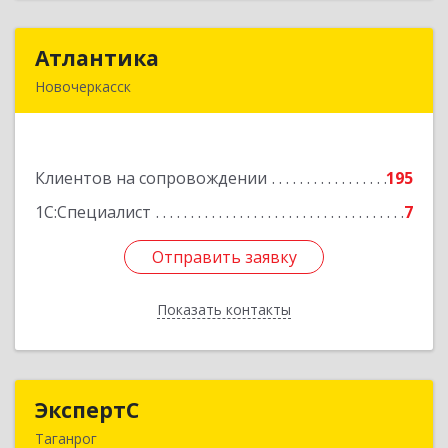
Атлантика
Атлантика
Новочеркасск
346428, Ростовская обл, Новочеркасск г,
Кривопустенко пер, домовладение № 4А, пом.1
Клиентов на сопровождении
195
Подробнее
1С:Специалист
7
Отправить заявку
Отправить заявку
Показать контакты
Назад
ЭкспертС
ЭкспертС
Таганрог