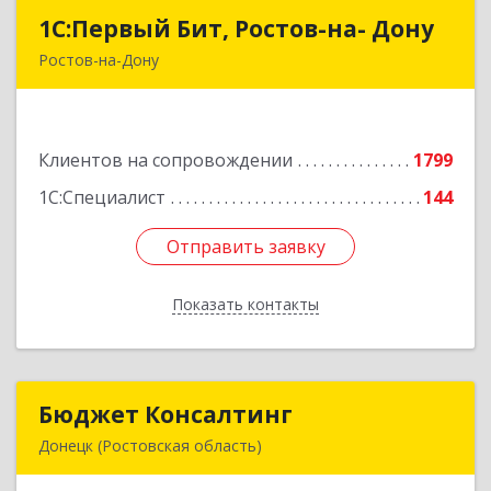
1С:Первый Бит, Ростов-на- Дону
1С:Первый Бит, Ростов-на- Дону
Ростов-на-Дону
344091, Ростовская обл, Ростов-на-Дону г,
Малиновского ул, дом № 3, корпус 1, пом.36
Клиентов на сопровождении
1799
Подробнее
1С:Специалист
144
Отправить заявку
Отправить заявку
Показать контакты
Назад
Бюджет Консалтинг
Бюджет Консалтинг
Донецк (Ростовская область)
346338, Ростовская обл, г.о. Город Донецк,