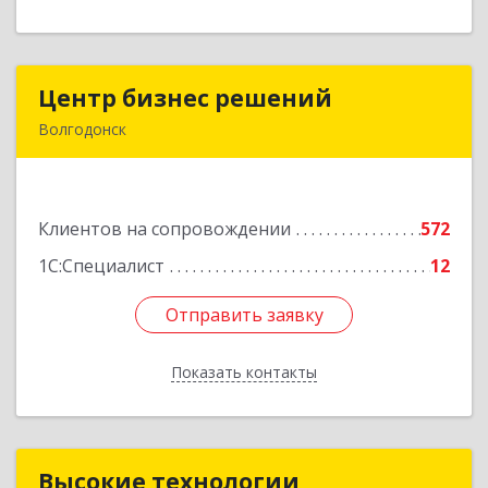
Центр бизнес решений
Центр бизнес решений
Волгодонск
347375, Ростовская обл, Волгодонск г,
Курчатова пр-кт, дом № 45, кв.3
Клиентов на сопровождении
572
Подробнее
1С:Специалист
12
Отправить заявку
Отправить заявку
Показать контакты
Назад
Высокие технологии
Высокие технологии