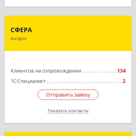
СФЕРА
СФЕРА
Ангарск
665816, Иркутская обл, Ангарск г, 177-й кв-л,
дом № 6, оф.159
Подробнее
Клиентов на сопровождении
134
1С:Специалист
2
Отправить заявку
Отправить заявку
Показать контакты
Назад