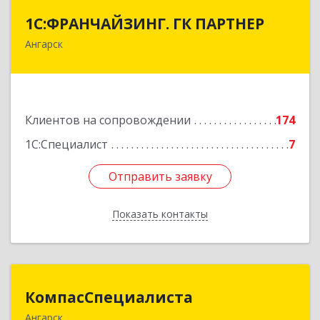
1С:ФРАНЧАЙЗИНГ. ГК ПАРТНЕР
1С:ФРАНЧАЙЗИНГ. ГК ПАРТНЕР
Ангарск
665813, Иркутская обл, Ангарск г, 81 кв-л,
строение 3, оф.104
Подробнее
Клиентов на сопровождении
174
1С:Специалист
7
Отправить заявку
Отправить заявку
Показать контакты
Назад
КомпасСпециалиста
КомпасСпециалиста
Ангарск