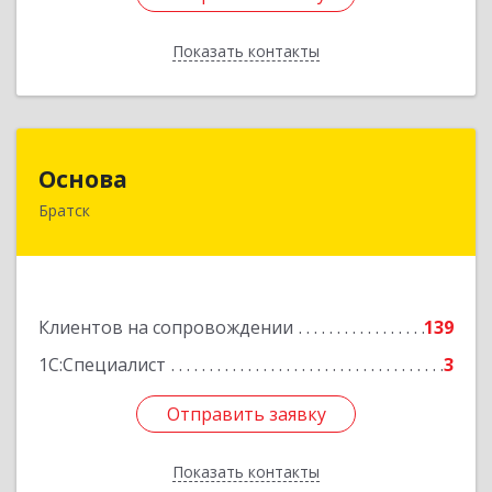
Показать контакты
Назад
Основа
Основа
Братск
665700, Иркутская обл, Братск г, Ленина
(Центральный ж/р) пр-кт, дом № 6, оф.1001
Подробнее
Клиентов на сопровождении
139
1С:Специалист
3
Отправить заявку
Отправить заявку
Показать контакты
Назад