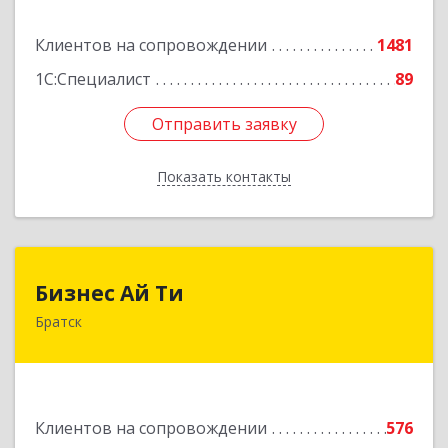
Подробнее
Клиентов на сопровождении
1481
1С:Специалист
89
Отправить заявку
Отправить заявку
Показать контакты
Назад
Бизнес Ай Ти
Бизнес Ай Ти
Братск
665717, Иркутская обл, Братск г, Центральный
жилрайон, Мира ул, дом № 27B, оф.14
Подробнее
Клиентов на сопровождении
576