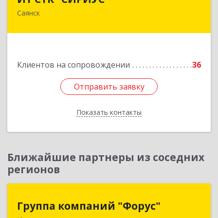
Саянск
666303, Иркутская обл, Саянск г, Юбилейный
мкр, дом № 38
Подробнее
Клиентов на сопровождении
36
Отправить заявку
Отправить заявку
Показать контакты
Назад
Ближайшие партнеры из соседних
регионов
Группа компаний "Форус"
Группа компаний "Форус"