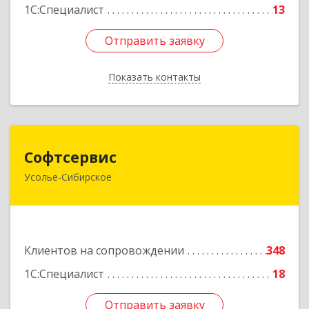
1С:Специалист
13
Отправить заявку
Отправить заявку
Показать контакты
Назад
Софтсервис
Софтсервис
Усолье-Сибирское
665451, Иркутская обл, Усолье-Сибирское г,
Интернациональная ул, дом № 87
Подробнее
Клиентов на сопровождении
348
1С:Специалист
18
Отправить заявку
Отправить заявку