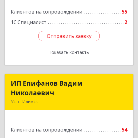
Подробнее
Клиентов на сопровождении
55
1С:Специалист
2
Отправить заявку
Отправить заявку
Показать контакты
Назад
ИП Епифанов Вадим
ИП Епифанов Вадим
Николаевич
Николаевич
Усть-Илимск
666682, Иркутская обл, Усть-Илимск г,
Белградская ул, дом № 11, кв.22
Клиентов на сопровождении
54
Подробнее