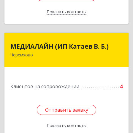
Показать контакты
Назад
МЕДИАЛАЙН (ИП Катаев В. Б.)
МЕДИАЛАЙН (ИП Катаев В. Б.)
Черемхово
665413, Иркутская обл, Черемхово г, Ленина ул,
дом № 5, оф.328
Подробнее
Клиентов на сопровождении
4
Отправить заявку
Отправить заявку
Показать контакты
Назад