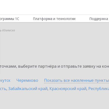
ограммы 1С
Платформа и технологии
Поддержка 
ть-Илимске
очками, выберите партнёра и отправьте заявку на ко
кутск
Черемхово
Показать все населенные
пункты
сть
,
Забайкальский край
,
Красноярский край
,
Республик