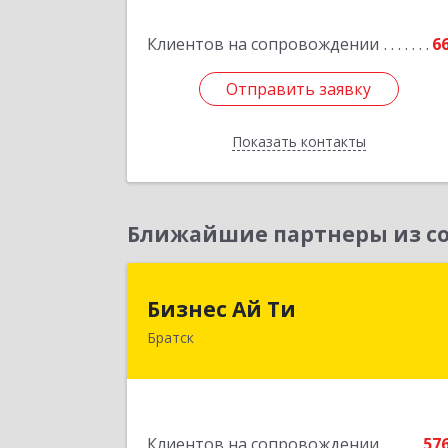
Подробне
Клиентов на сопровождении
6
Отправить заявку
Отправить заявку
Показать контакты
Назад
Ближайшие партнеры из со
Бизнес Ай Т
Бизнес Ай Ти
Братск
665717, Иркутская обл, Братск г
Центральный жилрайон, Мира ул
дом № 27B, оф.1
Подробне
Клиентов на сопровождении
57