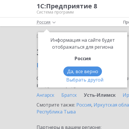
1С:Предприятие 8
Система программ
Россия
Пр
Главная
Сервисы ИТС
1С:АУСН
1С:АУСН в Ус
Информация на сайте будет
отображаться для региона
Заказать 1С:АУСН
Россия
в Усть-Илимске
Да, все верно
Ознакомьтесь с информационными карт
Выбрать другой
внедрение продукта.
Ангарск
Братск
Усть-Илимск
Ир
Смотрите также:
Россия
,
Иркутская обла
Республика Тыва
Партнеры в вашем регионе: