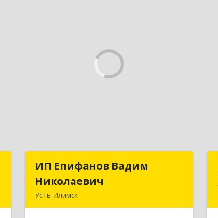
В
ИП Епифанов Вадим
ИП Епифанов Вадим
Николаевич
Николаевич
,
Усть-Илимск
,
666682, Иркутская обл, Усть-Илимск г,
0
Белградская ул, дом № 11, кв.22