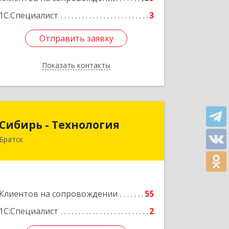
1С:Специалист
3
Отправить заявку
Отправить заявку
Показать контакты
Назад
Сибирь - Технология
Сибирь - Технология
Братск
665710, Иркутская обл, Братск г,
Снежная (Центральный ж/р) ул, дом
№ 13
Подробнее
Клиентов на сопровождении
55
1С:Специалист
2