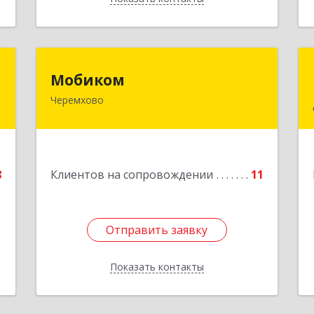
С
Мобиком
Мобиком
Черемхово
,
Подробнее
4
е
8
Клиентов на сопровождении
11
Отправить заявку
Отправить заявку
Показать контакты
Назад