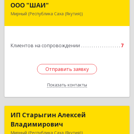
ООО "ШАИ"
ООО "ШАИ"
Мирный (Республика Саха (Якутия))
678175, Республика Саха (Якутия), у.
Мирнинский, г. Мирный, ул. Ленина, дом 34,
квартира 5
Подробнее
Клиентов на сопровождении
7
Отправить заявку
Отправить заявку
Показать контакты
Назад
ИП Старыгин Алексей
ИП Старыгин Алексей
Владимирович
Владимирович
Мирный (Республика Саха (Якутия))