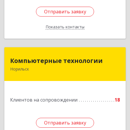
Отправить заявку
Отправить заявку
Показать контакты
Назад
Компьютерные технологии
Компьютерные технологии
Норильск
663302, Красноярский край, Норильск г,
Комсомольская ул, дом № 48А, кв.55
Подробнее
Клиентов на сопровождении
18
Отправить заявку
Отправить заявку