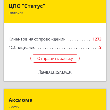
ЦПО "Статус"
ЦПО "Статус"
Вилюйск
677000, Саха /Якутия/ Респ, Якутск г, Ленина пр-
кт, дом № 1, оф.427
Подробнее
Клиентов на сопровождении
1273
1С:Специалист
8
Отправить заявку
Отправить заявку
Показать контакты
Назад
Аксиома
Аксиома
Якутск
677000, Саха /Якутия/ Респ, Якутск г, Чиряева