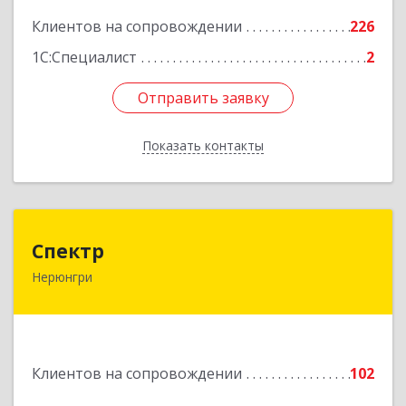
Подробнее
Клиентов на сопровождении
226
1С:Специалист
2
Отправить заявку
Отправить заявку
Показать контакты
Назад
Спектр
Спектр
Нерюнгри
678960, Саха /Якутия/ Респ, Нерюнгринский р-н,
Нерюнгри г, Южно-Якутская ул, дом № 29,
корпус 1
Подробнее
Клиентов на сопровождении
102