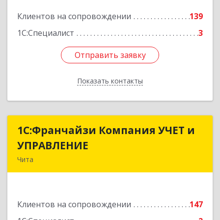
Подробнее
Клиентов на сопровождении
139
1С:Специалист
3
Отправить заявку
Отправить заявку
Показать контакты
Назад
1С:Франчайзи Компания УЧЕТ и
1С:Франчайзи Компания УЧЕТ и
УПРАВЛЕНИЕ
УПРАВЛЕНИЕ
Чита
672038, Забайкальский край, Чита г, Нагорная
ул, дом № 81а, пом.1
Клиентов на сопровождении
147
Подробнее