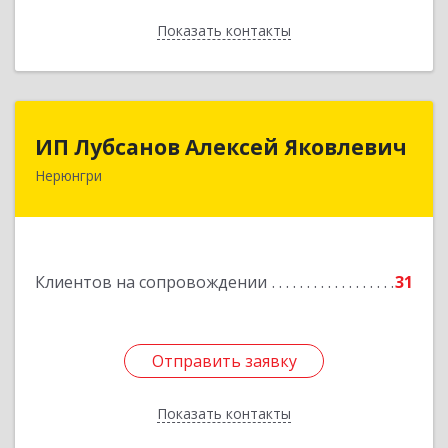
Показать контакты
Назад
ИП Лубсанов Алексей Яковлевич
ИП Лубсанов Алексей Яковлевич
Нерюнгри
675002, Амурская область, г. Благовещенск, ул.
Краснофлотская ,77/1, кв.38
Подробнее
Клиентов на сопровождении
31
Отправить заявку
Отправить заявку
Показать контакты
Назад