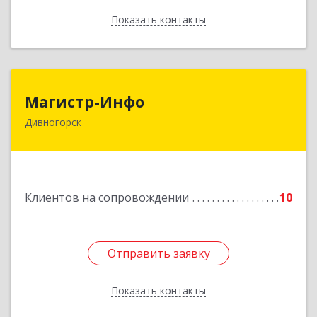
Показать контакты
Назад
Магистр-Инфо
Магистр-Инфо
Дивногорск
663090 Красноярский край Дивногорск г
Бочкина ул дом № 23
Подробнее
Клиентов на сопровождении
10
Отправить заявку
Отправить заявку
Показать контакты
Назад