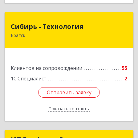
Сибирь - Технология
Сибирь - Технология
Братск
665710, Иркутская обл, Братск г, Снежная
(Центральный ж/р) ул, дом № 13
Подробнее
Клиентов на сопровождении
55
1С:Специалист
2
Отправить заявку
Отправить заявку
Показать контакты
Назад