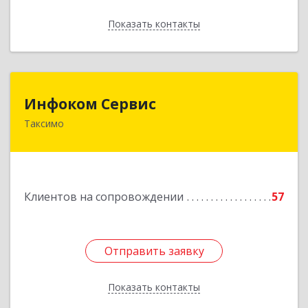
Показать контакты
Назад
Инфоком Сервис
Инфоком Сервис
Таксимо
671560, Республика Бурятия, Муйский р-н, пгт.
Таксимо, ул. Железнодорожников, дом 14
Подробнее
Клиентов на сопровождении
57
Отправить заявку
Отправить заявку
Показать контакты
Назад