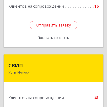
Клиентов на сопровождении
16
Отправить заявку
Отправить заявку
Показать контакты
Назад
СВИП
СВИП
Усть-Илимск
666685, Иркутская обл, Усть-Илимск г,
Энтузиастов ул, дом № 5, оф.1
Подробнее
Клиентов на сопровождении
41