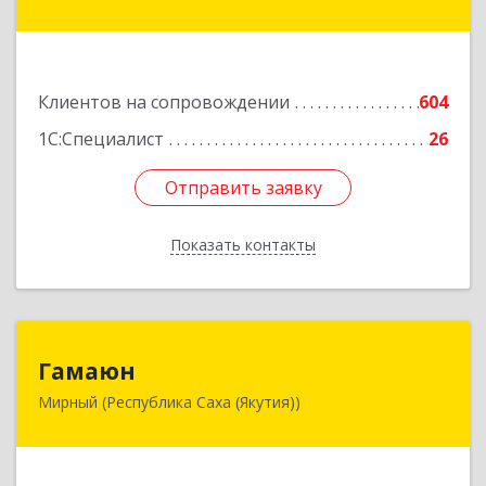
ул, дом № 1, кв.19
Подробнее
Клиентов на сопровождении
604
1С:Специалист
26
Отправить заявку
Отправить заявку
Показать контакты
Назад
Гамаюн
Гамаюн
Мирный (Республика Саха (Якутия))
678170, Саха /Якутия/ Респ, Мирнинский у,
Мирный г, Ленинградский пр-кт, дом № 48,
корпус а