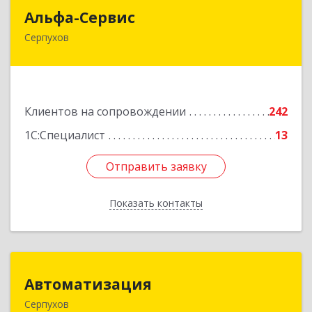
Альфа-Сервис
Альфа-Сервис
Серпухов
142200, Московская обл, Серпухов г,
Красноармейская ул, дом № 35/60
Подробнее
Клиентов на сопровождении
242
1С:Специалист
13
Отправить заявку
Отправить заявку
Показать контакты
Назад
Автоматизация
Автоматизация
Серпухов
142205, Московская обл, Серпухов г,