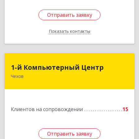
Отправить заявку
Отправить заявку
Показать контакты
Назад
1-й Компьютерный Центр
1-й Компьютерный Центр
Чехов
142306, Московская обл, Чеховский р-н, Чехов
г, Речной туп, стр.9
Подробнее
Клиентов на сопровождении
15
Отправить заявку
Отправить заявку