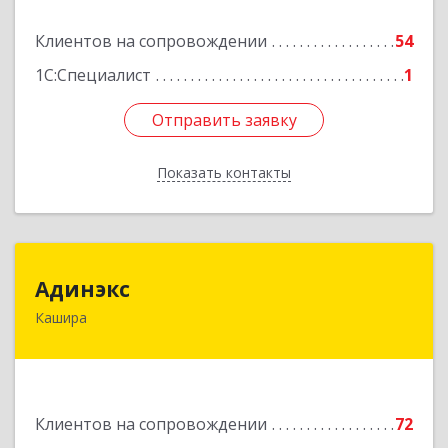
Подробнее
Клиентов на сопровождении
54
1С:Специалист
1
Отправить заявку
Отправить заявку
Показать контакты
Назад
Адинэкс
Адинэкс
Кашира
142900, Московская обл, г.о. Кашира, Кашира г,
Стрелецкая ул, дом № 70/1
Подробнее
Клиентов на сопровождении
72