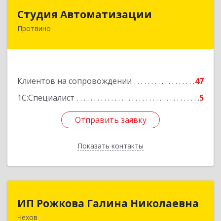
Студия Автоматизации
Студия Автоматизации
Протвино
142281, Московская обл, Протвино г, Ленина
ул, дом № 39, оф.8
Подробнее
Клиентов на сопровождении
47
1С:Специалист
5
Отправить заявку
Отправить заявку
Показать контакты
Назад
ИП Рожкова Галина Николаевна
ИП Рожкова Галина Николаевна
Чехов
142306, Московская обл, Чеховский р-н, Чехов