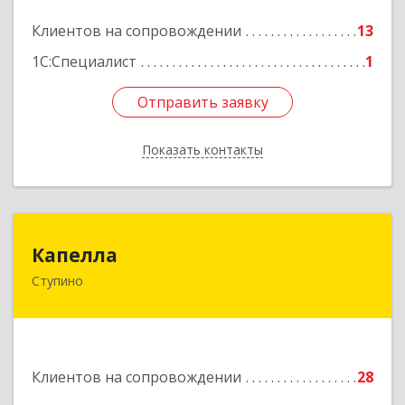
Клиентов на сопровождении
13
Подробнее
1С:Специалист
1
Отправить заявку
Отправить заявку
Показать контакты
Назад
Капелла
Капелла
Ступино
142800, Московская обл, Ступино г, Андропова
ул, дом № 93, кв.137
Подробнее
Клиентов на сопровождении
28