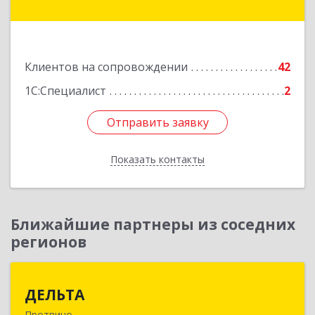
Комсомольская ул, дом № 4а, кв.136
Подробнее
Клиентов на сопровождении
42
1С:Специалист
2
Отправить заявку
Отправить заявку
Показать контакты
Назад
Ближайшие партнеры из соседних
регионов
ДЕЛЬТА
ДЕЛЬТА
Протвино