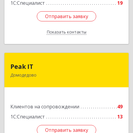
1С:Специалист
19
Отправить заявку
Отправить заявку
Показать контакты
Назад
Peak IT
Peak IT
Домодедово
142073, Московская обл, Домодедово г,
Ильинское д, дом № 109, кв.28
Подробнее
Клиентов на сопровождении
49
1С:Специалист
13
Отправить заявку
Отправить заявку