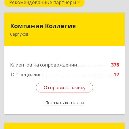
Рекомендованные партнеры
Компания Коллегия
Компания Коллегия
Серпухов
142211, Московская обл, Серпухов г, Оборонная
ул, дом № 19
Подробнее
Клиентов на сопровождении
378
1С:Специалист
12
Отправить заявку
Отправить заявку
Показать контакты
Назад