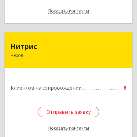
Показать контакты
Назад
Нитрис
Нитрис
Чехов
142350, Московская обл, Чехов м.о., Столбовая
пгт, Серпуховская ул, дом № 23
Подробнее
Клиентов на сопровождении
6
Отправить заявку
Отправить заявку
Показать контакты
Назад