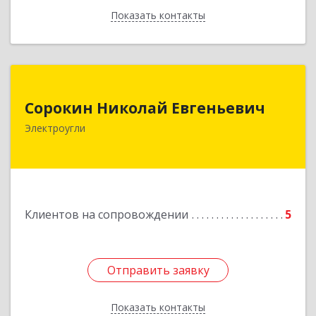
Показать контакты
Назад
Сорокин Николай Евгеньевич
Сорокин Николай Евгеньевич
Электроугли
Подробнее
Клиентов на сопровождении
5
Отправить заявку
Отправить заявку
Показать контакты
Назад