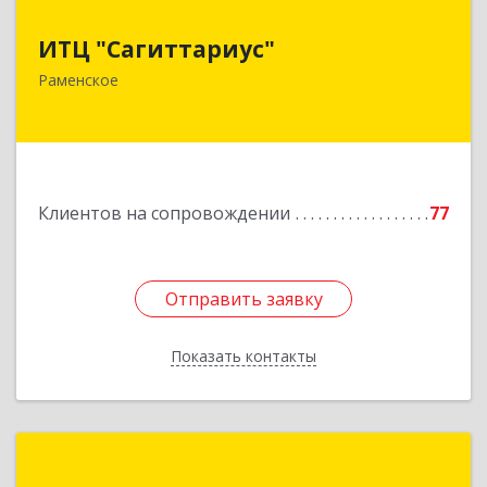
ИТЦ "Сагиттариус"
ИТЦ "Сагиттариус"
140103, Московская обл, Раменское г,
Раменское
Приборостроителей ул, дом № 16А, кв.16
Подробнее
Клиентов на сопровождении
77
Отправить заявку
Отправить заявку
Показать контакты
Назад
1С:Первый Бит, Люберцы