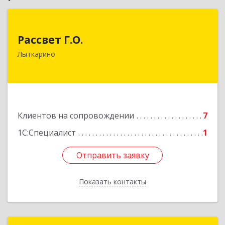
Рассвет Г.О.
Рассвет Г.О.
140082, Московская обл, Лыткарино г, 5 мкр 1-
Лыткарино
й кв-л, дом № 3А
Подробнее
Клиентов на сопровождении
7
1С:Специалист
1
Отправить заявку
Отправить заявку
Показать контакты
Назад