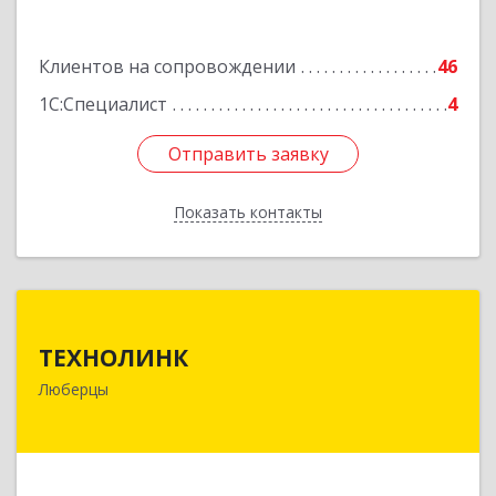
Клиентов на сопровождении
46
1С:Специалист
4
Отправить заявку
Отправить заявку
Показать контакты
Назад
ТЕХНОЛИНК
ТЕХНОЛИНК
140014, г.Люберцы, Октябрьский просп., д.373
Люберцы
Подробнее