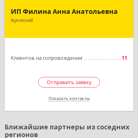
ИП Филина Анна Анатольевна
ИП Филина Анна Анатольевна
140180, Московская обл, Жуковский г,
Жуковский
Баженова ул, дом № 19, кв.20
Подробнее
Клиентов на сопровождении
11
Отправить заявку
Отправить заявку
Показать контакты
Назад
Ближайшие партнеры из соседних
регионов