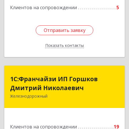
Клиентов на сопровождении
5
Отправить заявку
Отправить заявку
Показать контакты
Назад
1С:Франчайзи ИП Горшков
1С:Франчайзи ИП Горшков
Дмитрий Николаевич
Дмитрий Николаевич
Железнодорожный
143980, Московская обл, Железнодорожный г,
Пролетарская ул, дом № 10, кв.25
Подробнее
Клиентов на сопровождении
19