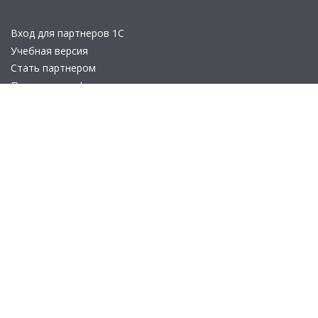
Вход для партнеров 1С
Учебная версия
Стать партнером
Политика конфиденциальности
Замечания по сайту
Другие сайты
Телефон:
+7 (495) 737-92-57
Email:
site_v8@1c.ru
Отдел продаж:
г. Москва
,
улица Селезнёвская, дом 21
© 2026 АО «Группа 1С» (правопреемник «1С»). Все права на сайт
защищены
© 2011- 2026 ООО «1С-Софт» (
о компании
).