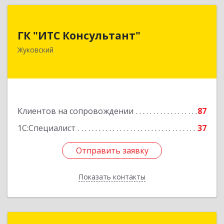
ГК "ИТС Консультант"
ГК "ИТС Консультант"
140181, Московская обл, Жуковский г,
Жуковский
Ломоносова ул, дом № 29А, этаж 2, пом.3
Подробнее
Клиентов на сопровождении
87
1С:Специалист
37
Отправить заявку
Отправить заявку
Показать контакты
Назад