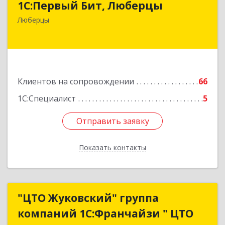
1С:Первый Бит, Люберцы
140009, Московская обл, Люберецкий р-н,
Люберцы
Люберцы г, Митрофанова ул, дом № 20А, оф.15
Подробнее
Клиентов на сопровождении
66
1С:Специалист
5
Отправить заявку
Отправить заявку
Показать контакты
Назад
"ЦТО Жуковский" группа
"ЦТО Жуковский" группа
компаний 1С:Франчайзи " ЦТО
компаний 1С:Франчайзи " ЦТО