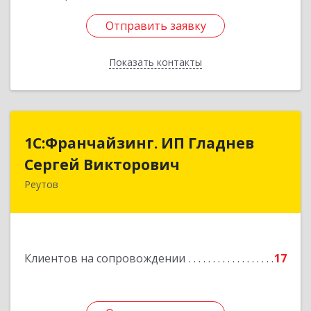
Отправить заявку
Отправить заявку
Показать контакты
Назад
1С:Франчайзинг. ИП Гладнев
1С:Франчайзинг. ИП Гладнев
Сергей Викторович
Сергей Викторович
Реутов
143966, Московская обл, Реутов г, Парковая ул,
дом № 6, кв.37
Подробнее
Клиентов на сопровождении
17