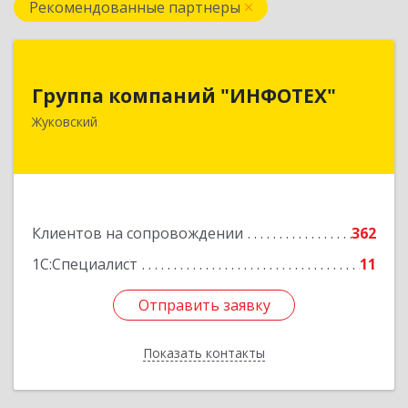
Рекомендованные партнеры
Группа компаний "ИНФОТЕХ"
Группа компаний "ИНФОТЕХ"
140180, Московская обл, Жуковский г, Чкалова
Жуковский
ул, дом № 37
Подробнее
Клиентов на сопровождении
362
1С:Специалист
11
Отправить заявку
Отправить заявку
Показать контакты
Назад