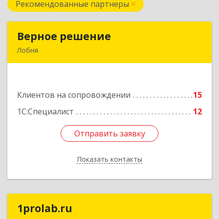
Рекомендованные партнеры
Верное решение
Верное решение
Лобня
141730, Московская обл, Лобня г, Чехова ул,
дом № 12, кв.68
Клиентов на сопровождении
15
Подробнее
1С:Специалист
12
Отправить заявку
Отправить заявку
Показать контакты
Назад
1prolab.ru
1prolab.ru