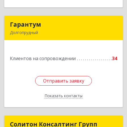
Гарантум
Гарантум
Долгопрудный
141707, Московская обл, Долгопрудный г,
Заводская ул, дом № 7
Клиентов на сопровождении
34
Подробнее
Отправить заявку
Отправить заявку
Показать контакты
Назад
Солитон Консалтинг Групп
Солитон Консалтинг Групп