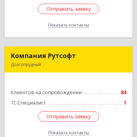
Отправить заявку
Отправить заявку
Показать контакты
Назад
Компания Рутсофт
Компания Рутсофт
Долгопрудный
141700, Московская обл, Долгопрудный г,
Новый Бульвар ул, дом № 22, пом.12
Клиентов на сопровождении
84
Подробнее
1С:Специалист
1
Отправить заявку
Отправить заявку
Показать контакты
Назад