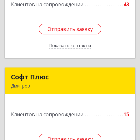
Клиентов на сопровождении
43
Подробнее
Отправить заявку
Отправить заявку
Показать контакты
Назад
Софт Плюс
Софт Плюс
Дмитров
141851, Московская обл, г.о. Дмитровский,
Игнатово с, объединения Воин тер, дом № 106
Клиентов на сопровождении
15
Подробнее
Отправить заявку
Отправить заявку