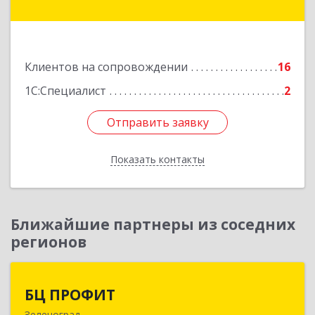
Солнечногорск г, Тамойкина ул, дом № 2, оф.26
Подробнее
Клиентов на сопровождении
16
1С:Специалист
2
Отправить заявку
Отправить заявку
Показать контакты
Назад
Ближайшие партнеры из соседних
регионов
БЦ ПРОФИТ
БЦ ПРОФИТ
Зеленоград