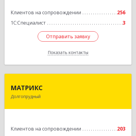
Подробнее
Клиентов на сопровождении
256
1С:Специалист
3
Отправить заявку
Отправить заявку
Показать контакты
Назад
МАТРИКС
МАТРИКС
Долгопрудный
141707, Московская обл, Долгопрудный г,
Пацаева пр-кт, дом № 7/10
Подробнее
Клиентов на сопровождении
203