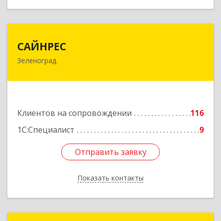
САЙНРЕС
САЙНРЕС
Зеленоград
124365, Москва г, Зеленоград г, корпус 2307А,
кв.37
Подробнее
Клиентов на сопровождении
116
1С:Специалист
9
Отправить заявку
Отправить заявку
Показать контакты
Назад