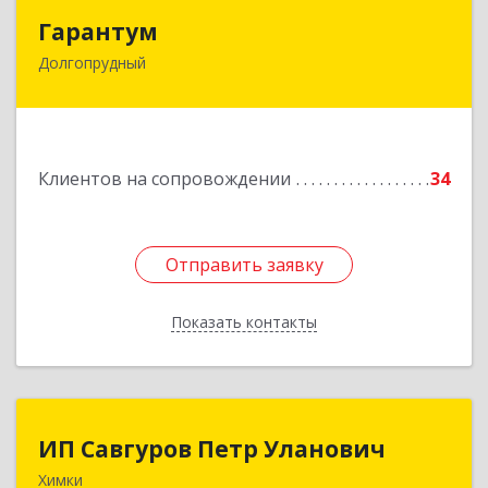
Гарантум
Гарантум
Долгопрудный
141707, Московская обл, Долгопрудный г,
Заводская ул, дом № 7
Подробнее
Клиентов на сопровождении
34
Отправить заявку
Отправить заявку
Показать контакты
Назад
ИП Савгуров Петр Уланович
ИП Савгуров Петр Уланович
Химки
141407, Московская обл, Химки г, Молодежная