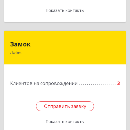
Показать контакты
Назад
Замок
Замок
Лобня
Россия, 141730, Московская область, г. Лобня,
ул. Катюшки, д. 58, кв. 56
Подробнее
Клиентов на сопровождении
3
Отправить заявку
Отправить заявку
Показать контакты
Назад