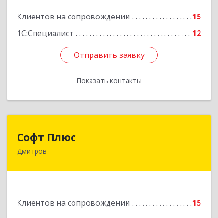
Подробнее
Клиентов на сопровождении
15
1С:Специалист
12
Отправить заявку
Отправить заявку
Показать контакты
Назад
Софт Плюс
Софт Плюс
Дмитров
141851, Московская обл, г.о. Дмитровский,
Игнатово с, объединения Воин тер, дом № 106
Подробнее
Клиентов на сопровождении
15