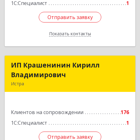
1С:Специалист
1
Отправить заявку
Отправить заявку
Показать контакты
Назад
ИП Крашенинин Кирилл
ИП Крашенинин Кирилл
Владимирович
Владимирович
Истра
143500, Московская обл, Истра г, 9
Гвардейской Дивизии ул, дом № 62, корпус В,
кв.68
Клиентов на сопровождении
176
Подробнее
1С:Специалист
1
Отправить заявку
Отправить заявку