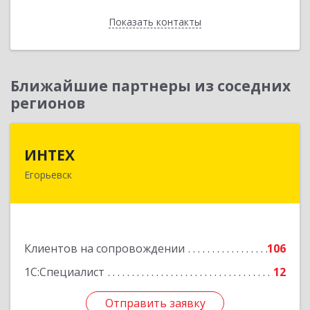
Показать контакты
Назад
Ближайшие партнеры из соседних
регионов
ИНТЕХ
ИНТЕХ
Егорьевск
140300, Московская обл, Егорьевск г, 5-й мкр,
дом № 10, оф.2
Подробнее
Клиентов на сопровождении
106
1С:Специалист
12
Отправить заявку
Отправить заявку