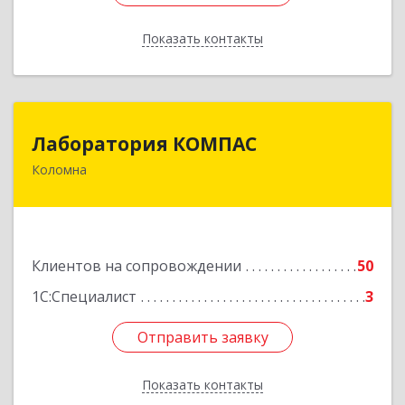
Показать контакты
Назад
Лаборатория КОМПАС
Лаборатория КОМПАС
Коломна
140415, Московская обл, Коломна г, Л.Толстого
ул, дом № 2
Подробнее
Клиентов на сопровождении
50
1С:Специалист
3
Отправить заявку
Отправить заявку
Показать контакты
Назад