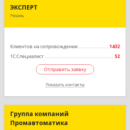
ЭКСПЕРТ
ЭКСПЕРТ
Рязань
390000, Рязанская обл, Рязань г, Кудрявцева ул,
дом № 66
Подробнее
Клиентов на сопровождении
1432
1С:Специалист
52
Отправить заявку
Отправить заявку
Показать контакты
Назад
Группа компаний
Группа компаний
Промавтоматика
Промавтоматика