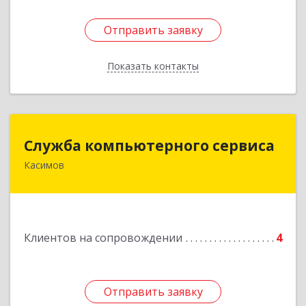
Отправить заявку
Отправить заявку
Показать контакты
Назад
Служба компьютерного сервиса
Служба компьютерного сервиса
Касимов
391300, Рязанская обл., г.Касимов, ул.Советская
136
Подробнее
Клиентов на сопровождении
4
Отправить заявку
Отправить заявку