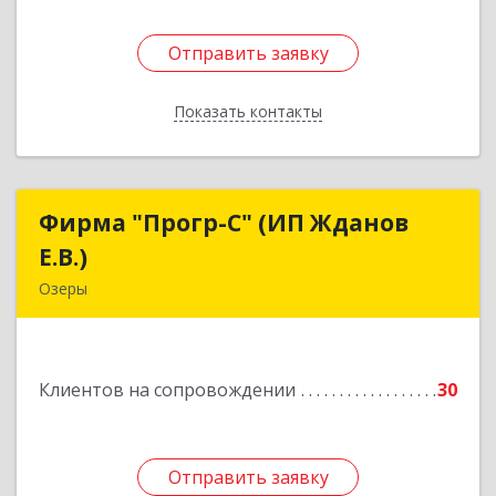
Отправить заявку
Отправить заявку
Показать контакты
Назад
Фирма "Прогр-С" (ИП Жданов
Фирма "Прогр-С" (ИП Жданов
Е.В.)
Е.В.)
Озеры
140563, Московская обл, Озерский р-н, Озеры г,
им Маршала Катукова мкр, дом № 16, кв.27
Клиентов на сопровождении
30
Подробнее
Отправить заявку
Отправить заявку