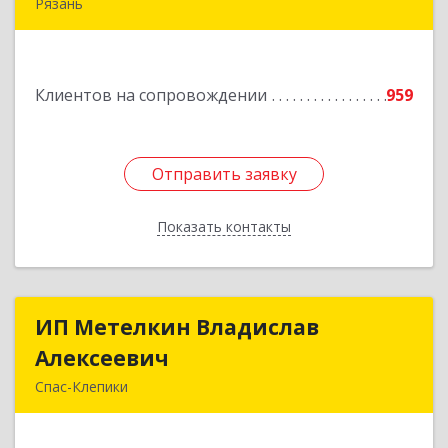
Рязань
390005, Рязанская обл, Рязань г, Татарская ул,
дом № 21
Клиентов на сопровождении
959
Подробнее
Отправить заявку
Отправить заявку
Показать контакты
Назад
ИП Метелкин Владислав
ИП Метелкин Владислав
Алексеевич
Алексеевич
Спас-Клепики
391030, Рязанская обл, Спас-Клепики г, 1 Мая ул,
дом № 10