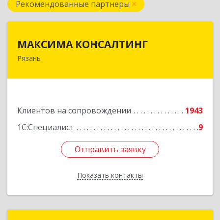
Рекомендованные партнеры
МАКСИМА КОНСАЛТИНГ
МАКСИМА КОНСАЛТИНГ
Рязань
390006, Рязанская обл, г.о.город Рязань, Рязань
г, Грибоедова ул, дом № 22, пом.H13
Подробнее
Клиентов на сопровождении
1943
1С:Специалист
9
Отправить заявку
Отправить заявку
Показать контакты
Назад