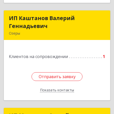
ИП Каштанов Валерий
ИП Каштанов Валерий
Геннадьевич
Геннадьевич
Озеры
140560, Московская обл, Озерский р-н, Озеры г,
Ленина ул, дом № 202
Клиентов на сопровождении
1
Подробнее
Отправить заявку
Отправить заявку
Показать контакты
Назад