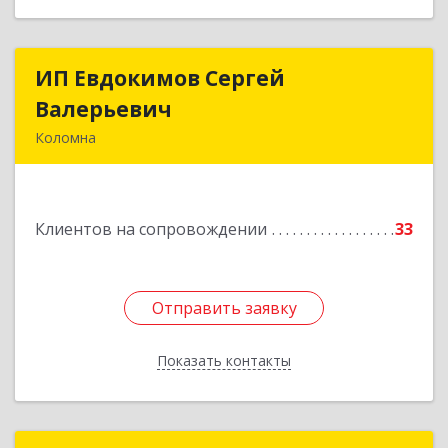
ИП Евдокимов Сергей
ИП Евдокимов Сергей
Валерьевич
Валерьевич
Коломна
140400, Московская обл, Коломна г,
Толстикова ул, дом № 1а, кв.9
Клиентов на сопровождении
33
Подробнее
Отправить заявку
Отправить заявку
Показать контакты
Назад