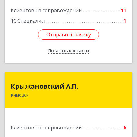
Подробнее
Клиентов на сопровождении
11
1С:Специалист
1
Отправить заявку
Отправить заявку
Показать контакты
Назад
Крыжановский А.П.
Крыжановский А.П.
Кимовск
301720, Тульская область, г.Кимовск ,
ул.Белинского, д.16, кв.1
Подробнее
Клиентов на сопровождении
6