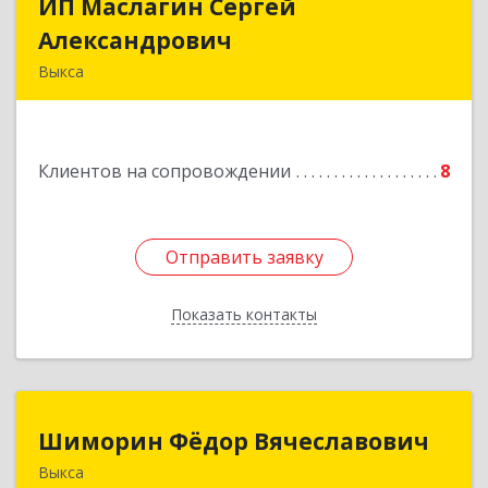
ИП Маслагин Сергей
ИП Маслагин Сергей
Александрович
Александрович
Выкса
607060, Нижегородская обл, , Выкса г, Красная
пл., 16/61
Клиентов на сопровождении
8
Подробнее
Отправить заявку
Отправить заявку
Показать контакты
Назад
Шиморин Фёдор Вячеславович
Шиморин Фёдор Вячеславович
Выкса