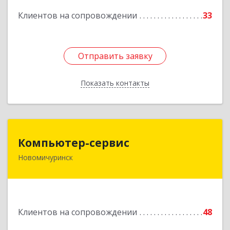
Клиентов на сопровождении
33
Подробнее
Отправить заявку
Отправить заявку
Показать контакты
Назад
Компьютер-сервис
Компьютер-сервис
Новомичуринск
391160, Рязанская обл, Пронский р-н,
Новомичуринск г, Смирягина пр-кт, дом № 27-
46
Подробнее
Клиентов на сопровождении
48